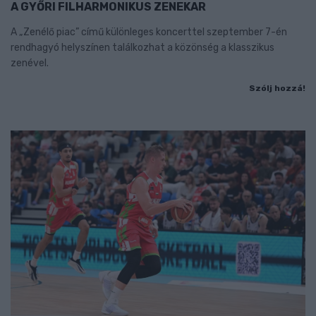
A GYŐRI FILHARMONIKUS ZENEKAR
A „Zenélő piac” című különleges koncerttel szeptember 7-én
rendhagyó helyszínen találkozhat a közönség a klasszikus
zenével.
Szólj hozzá!