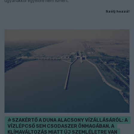
ugyanakkor egyelőre nem ismert.
Szólj hozzá!
SZAKÉRTŐ A DUNA ALACSONY VÍZÁLLÁSÁRÓL: A
VÍZLÉPCSŐ SEM CSODASZER ÖNMAGÁBAN, A
KLÍMAVÁLTOZÁS MIATT ÚJ SZEMLÉLETRE VAN