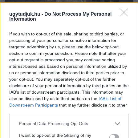
ugytudjuk.hu -
Do Not Process My Personal
Information
If you wish to opt-out of the sale, sharing to third parties, or
processing of your personal or sensitive information for
targeted advertising by us, please use the below opt-out
section to confirm your selection. Please note that after your
opt-out request is processed you may continue seeing
interest-based ads based on personal information utilized by
A BAROKK ÖSSZES ÁRNYALATA ÉS MÉG EGY SOR
us or personal information disclosed to third parties prior to
KIVÁLÓ PROGRAM VÁR MINDENKIT EZEN A HÉTVÉGÉN
your opt-out. You may separately opt-out of the further
GYŐRBEN
disclosure of your personal information by third parties on the
IAB’s list of downstream participants. This information may
Középpontban a hagyományőrzés, de lesz Pogány Induló és
also be disclosed by us to third parties on the
IAB’s List of
Majka koncert, jóga szeánsz, “borhajózás” és egy csomó minden
Downstream Participants
that may further disclose it to other
más.
third parties.
Szólj hozzá!
Please note that this website/app uses one or more Google
Personal Data Processing Opt Outs
services and may gather and store information including but
not limited to your visit or usage behaviour. You may click to
I want to opt-out of the Sharing of my