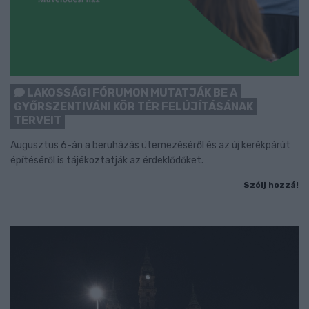
LAKOSSÁGI FÓRUMON MUTATJÁK BE A
GYŐRSZENTIVÁNI KÖR TÉR FELÚJÍTÁSÁNAK
TERVEIT
Augusztus 6-án a beruházás ütemezéséről és az új kerékpárút
építéséről is tájékoztatják az érdeklődőket.
Szólj hozzá!