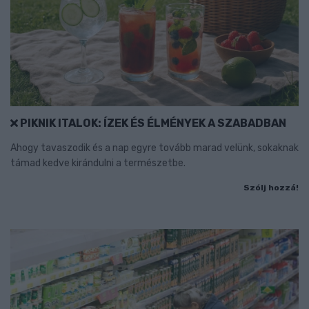
PIKNIK ITALOK: ÍZEK ÉS ÉLMÉNYEK A SZABADBAN
Ahogy tavaszodik és a nap egyre tovább marad velünk, sokaknak
támad kedve kirándulni a természetbe.
Szólj hozzá!