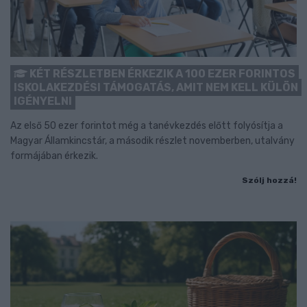
KÉT RÉSZLETBEN ÉRKEZIK A 100 EZER FORINTOS
ISKOLAKEZDÉSI TÁMOGATÁS, AMIT NEM KELL KÜLÖN
IGÉNYELNI
Az első 50 ezer forintot még a tanévkezdés előtt folyósítja a
Magyar Államkincstár, a második részlet novemberben, utalvány
formájában érkezik.
Szólj hozzá!