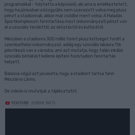
programokkal - folytatta a képviselő, aki arra is emlékeztetett,
hogy ha júniusban a közgyűlés nem szavazott volna meg plusz
pénzt a stadionnak, akkor már csődbe ment volna. A Haladás
Sportkomplexum fenntartása most önkormányzati pénzt von
el a szociális területtől, az oktatástól és kultúrától.
Miközben a stadionra 300 millió forint plusz költséget fordít a
szombathelyi önkormányzat, addig egy szociális lakásra 116
jelentkező van a városba, ami azt mutatja, hogy talán inkább
szociális bérlakást kellene építeni focistadion fenntartás
helyett.
Balassa végül azt javasolta, hogy a stadiont tartsa fenn
Mészáros Lőrinc.
De videón is mutatjuk a tájékoztatót.