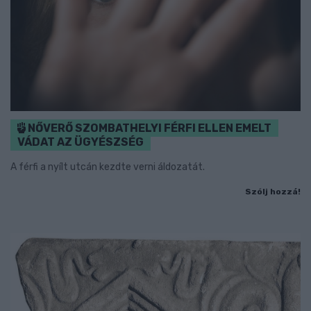
NŐVERŐ SZOMBATHELYI FÉRFI ELLEN EMELT
VÁDAT AZ ÜGYÉSZSÉG
A férfi a nyílt utcán kezdte verni áldozatát.
Szólj hozzá!