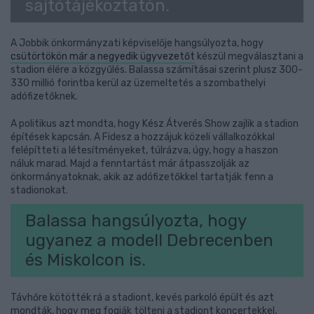
sajtótájékoztatón.
A Jobbik önkormányzati képviselője hangsúlyozta, hogy
csütörtökön már a negyedik ügyvezetőt
készül megválasztani a
stadion élére a közgyűlés. Balassa számításai szerint plusz 300-
330 millió forintba kerül az üzemeltetés a szombathelyi
adófizetőknek.
A politikus azt mondta, hogy Kész Átverés Show zajlik a stadion
építések kapcsán. A Fidesz a hozzájuk közeli vállalkozókkal
felépítteti a létesítményeket, túlrázva, úgy, hogy a haszon
náluk marad. Majd a fenntartást már átpasszolják az
önkormányatoknak, akik az adófizetőkkel tartatják fenn a
stadionokat.
Balassa hangsúlyozta, hogy
ugyanez a modell Debrecenben
és Miskolcon is.
Távhőre kötötték rá a stadiont, kevés parkoló épült és azt
mondták, hogy meg fogják tölteni a stadiont koncertekkel,