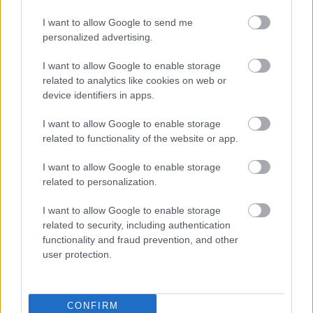
1 hozzászólás
I want to allow Google to send me
personalized advertising.
I want to allow Google to enable storage
related to analytics like cookies on web or
device identifiers in apps.
I want to allow Google to enable storage
related to functionality of the website or app.
I want to allow Google to enable storage
related to personalization.
I want to allow Google to enable storage
related to security, including authentication
functionality and fraud prevention, and other
user protection.
BAROKK POMPÁBA ÖLTÖZIK A BELVÁROS:
HÉTVÉGÉN RENDEZIK MEG A XXXIII. GYŐRI BAROKK
ESKÜVŐT
CONFIRM
Jubileumi fogadalom megerősítés, történelmi felvonulás,