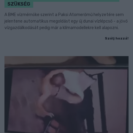
SZÜKSÉG
A BME vízmérnöke szerint a Paksi Atomerőmű helyzetére sem
jelentene automatikus megoldást egy új dunai vízlépcső - a jövő
vízgazdálkodását pedig már a klímamodellekre kell alapozni.
Szólj hozzá!