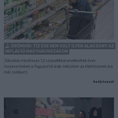
ÖRÖMHÍR: TÍZ ÉVE NEM VOLT ILYEN ALACSONY AZ
INFLÁCIÓ MAGYARORSZÁGON
Júliusban mindössze 1,2 százalékkal emelkedtek éves
összevetésben a fogyasztói árak, miközben az élelmiszerek ára
már csökkent.
Szólj hozzá!