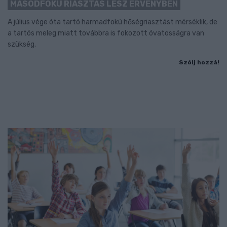
MÁSODFOKÚ RIASZTÁS LESZ ÉRVÉNYBEN
A július vége óta tartó harmadfokú hőségriasztást mérséklik, de
a tartós meleg miatt továbbra is fokozott óvatosságra van
szükség.
Szólj hozzá!