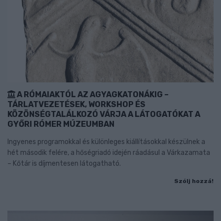
A RÓMAIAKTÓL AZ AGYAGKATONÁKIG –
TÁRLATVEZETÉSEK, WORKSHOP ÉS
KÖZÖNSÉGTALÁLKOZÓ VÁRJA A LÁTOGATÓKAT A
GYŐRI RÓMER MÚZEUMBAN
Ingyenes programokkal és különleges kiállításokkal készülnek a
hét második felére, a hőségriadó idején ráadásul a Várkazamata
– Kőtár is díjmentesen látogatható.
Szólj hozzá!