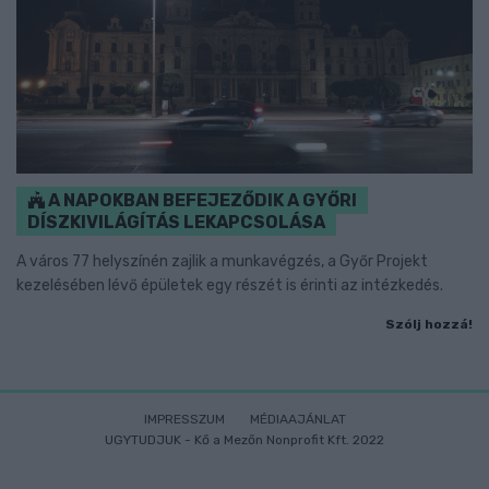
A NAPOKBAN BEFEJEZŐDIK A GYŐRI
DÍSZKIVILÁGÍTÁS LEKAPCSOLÁSA
A város 77 helyszínén zajlik a munkavégzés, a Győr Projekt
kezelésében lévő épületek egy részét is érinti az intézkedés.
Szólj hozzá!
IMPRESSZUM
MÉDIAAJÁNLAT
UGYTUDJUK - Kő a Mezőn Nonprofit Kft. 2022