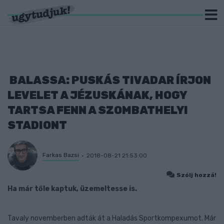
BALASSA: PUSKÁS TIVADAR ÍRJON
LEVELET A JÉZUSKÁNAK, HOGY
TARTSA FENN A SZOMBATHELYI
STADIONT
Farkas Bazsi
2018-08-21 21:53:00
Szólj hozzá!
Ha már tőle kaptuk, üzemeltesse is.
Tavaly novemberben adták át a Haladás Sportkompexumot. Már