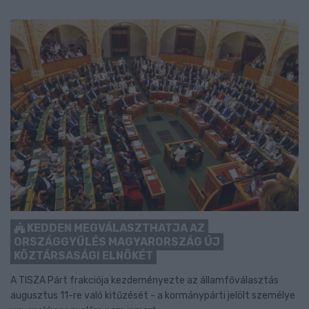
KEDDEN MEGVÁLASZTHATJA AZ
ORSZÁGGYŰLÉS MAGYARORSZÁG ÚJ
KÖZTÁRSASÁGI ELNÖKÉT
A TISZA Párt frakciója kezdeményezte az államfőválasztás
augusztus 11-re való kitűzését - a kormánypárti jelölt személye