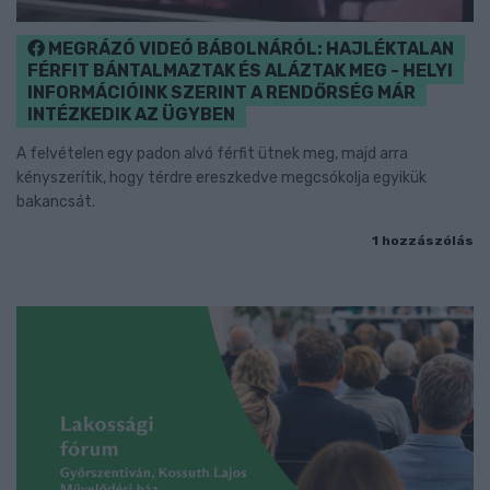
MEGRÁZÓ VIDEÓ BÁBOLNÁRÓL: HAJLÉKTALAN
FÉRFIT BÁNTALMAZTAK ÉS ALÁZTAK MEG - HELYI
INFORMÁCIÓINK SZERINT A RENDŐRSÉG MÁR
INTÉZKEDIK AZ ÜGYBEN
A felvételen egy padon alvó férfit ütnek meg, majd arra
kényszerítik, hogy térdre ereszkedve megcsókolja egyikük
bakancsát.
1 hozzászólás