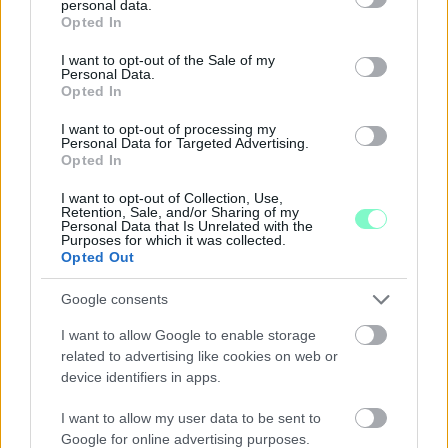
personal data.
grant or deny consent to Google and its third-party tags to
Opted In
use your data for below specified purposes in below Google
consent section.
I want to opt-out of the Sale of my
Personal Data.
Opted In
I want to opt-out of processing my
Personal Data for Targeted Advertising.
Opted In
I want to opt-out of Collection, Use,
Retention, Sale, and/or Sharing of my
Personal Data that Is Unrelated with the
Purposes for which it was collected.
Opted Out
ENERGIATAKARÉKOSSÁG: KORÁBBAN KEZDŐDIK
Google consents
A GYŐRI AUDI ETO KC PÉNTEKI FELKÉSZÜLÉSI
I want to allow Google to enable storage
MÉRKŐZÉSE
related to advertising like cookies on web or
Az energiaellátás tehermentesítése érdekében másfél órával
device identifiers in apps.
előrébb hozták a Brest Bretagne Handball elleni találkozó
kezdését.
I want to allow my user data to be sent to
Google for online advertising purposes.