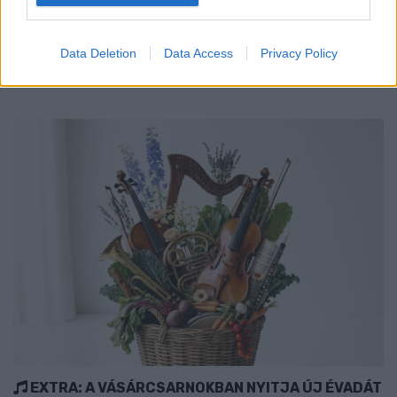
tűzshow és vezetett séták is várják az érdeklődőket augusztus
7–8-án.
Data Deletion
Data Access
Privacy Policy
Szólj hozzá!
EXTRA: A VÁSÁRCSARNOKBAN NYITJA ÚJ ÉVADÁT