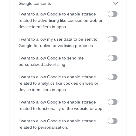
Google consents
I want to allow Google to enable storage
related to advertising like cookies on web or
device identifiers in apps.
I want to allow my user data to be sent to
Google for online advertising purposes.
I want to allow Google to send me
personalized advertising.
I want to allow Google to enable storage
ENERGIATAKARÉKOSSÁG: KORÁBBAN KEZDŐDIK
related to analytics like cookies on web or
A GYŐRI AUDI ETO KC PÉNTEKI FELKÉSZÜLÉSI
device identifiers in apps.
MÉRKŐZÉSE
Az energiaellátás tehermentesítése érdekében másfél órával
I want to allow Google to enable storage
előrébb hozták a Brest Bretagne Handball elleni találkozó
related to functionality of the website or app.
kezdését.
I want to allow Google to enable storage
1 hozzászólás
related to personalization.