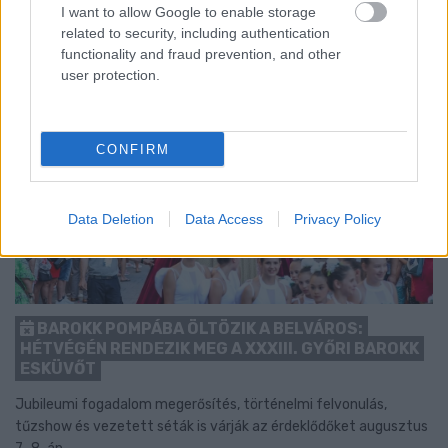
I want to allow Google to enable storage
related to security, including authentication
functionality and fraud prevention, and other
user protection.
CONFIRM
Data Deletion
Data Access
Privacy Policy
BAROKK POMPÁBA ÖLTÖZIK A BELVÁROS:
HÉTVÉGÉN RENDEZIK MEG A XXXIII. GYŐRI BAROKK
ESKÜVŐT
Jubileumi fogadalom megerősítés, történelmi felvonulás,
tűzshow és vezetett séták is várják az érdeklődőket augusztus