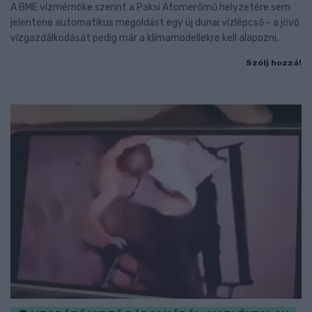
A BME vízmérnöke szerint a Paksi Atomerőmű helyzetére sem
jelentene automatikus megoldást egy új dunai vízlépcső - a jövő
vízgazdálkodását pedig már a klímamodellekre kell alapozni.
Szólj hozzá!