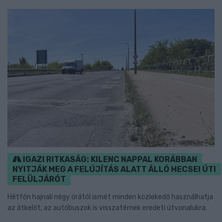
IGAZI RITKASÁG: KILENC NAPPAL KORÁBBAN
NYITJÁK MEG A FELÚJÍTÁS ALATT ÁLLÓ HECSEI ÚTI
FELÜLJÁRÓT
Hétfőn hajnali négy órától ismét minden közlekedő használhatja
az átkelőt, az autóbuszok is visszatérnek eredeti útvonalukra.