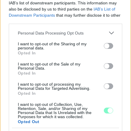
IAB’s list of downstream participants. This information may
also be disclosed by us to third parties on the
IAB’s List of
Downstream Participants
that may further disclose it to other
third parties.
Please note that this website/app uses one or more Google
Personal Data Processing Opt Outs
services and may gather and store information including but
not limited to your visit or usage behaviour. You may click to
I want to opt-out of the Sharing of my
personal data.
grant or deny consent to Google and its third-party tags to
Opted In
A BAROKK ÖSSZES ÁRNYALATA ÉS MÉG EGY SOR
use your data for below specified purposes in below Google
KIVÁLÓ PROGRAM VÁR MINDENKIT EZEN A HÉTVÉGÉN
consent section.
I want to opt-out of the Sale of my
GYŐRBEN
Personal Data.
Opted In
Középpontban a hagyományőrzés, de lesz Pogány Induló és
Majka koncert, jóga szeánsz, “borhajózás” és egy csomó minden
I want to opt-out of processing my
Personal Data for Targeted Advertising.
más.
Opted In
Szólj hozzá!
I want to opt-out of Collection, Use,
Retention, Sale, and/or Sharing of my
Personal Data that Is Unrelated with the
Purposes for which it was collected.
Opted Out