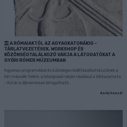
A RÓMAIAKTÓL AZ AGYAGKATONÁKIG –
TÁRLATVEZETÉSEK, WORKSHOP ÉS
KÖZÖNSÉGTALÁLKOZÓ VÁRJA A LÁTOGATÓKAT A
GYŐRI RÓMER MÚZEUMBAN
Ingyenes programokkal és különleges kiállításokkal készülnek a
hét második felére, a hőségriadó idején ráadásul a Várkazamata
– Kőtár is díjmentesen látogatható.
Szólj hozzá!