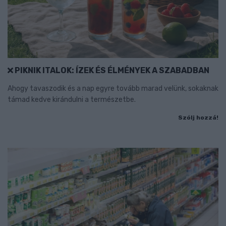
PIKNIK ITALOK: ÍZEK ÉS ÉLMÉNYEK A SZABADBAN
Ahogy tavaszodik és a nap egyre tovább marad velünk, sokaknak
támad kedve kirándulni a természetbe.
Szólj hozzá!