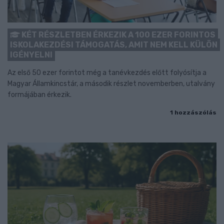
KÉT RÉSZLETBEN ÉRKEZIK A 100 EZER FORINTOS
ISKOLAKEZDÉSI TÁMOGATÁS, AMIT NEM KELL KÜLÖN
IGÉNYELNI
Az első 50 ezer forintot még a tanévkezdés előtt folyósítja a
Magyar Államkincstár, a második részlet novemberben, utalvány
formájában érkezik.
1 hozzászólás