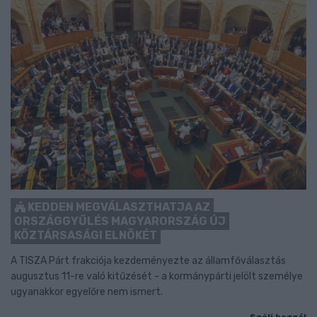
KEDDEN MEGVÁLASZTHATJA AZ
ORSZÁGGYŰLÉS MAGYARORSZÁG ÚJ
KÖZTÁRSASÁGI ELNÖKÉT
A TISZA Párt frakciója kezdeményezte az államfőválasztás
augusztus 11-re való kitűzését - a kormánypárti jelölt személye
ugyanakkor egyelőre nem ismert.
Szólj hozzá!