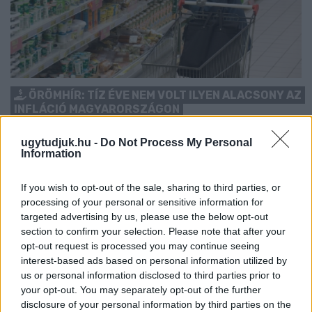
ÖRÖMHÍR: TÍZ ÉVE NEM VOLT ILYEN ALACSONY AZ
INFLÁCIÓ MAGYARORSZÁGON
Júliusban mindössze 1,2 százalékkal emelkedtek éves
ugytudjuk.hu -
Do Not Process My Personal
összevetésben a fogyasztói árak, miközben az élelmiszerek ára
Information
már csökkent.
If you wish to opt-out of the sale, sharing to third parties, or
Szólj hozzá!
processing of your personal or sensitive information for
targeted advertising by us, please use the below opt-out
section to confirm your selection. Please note that after your
opt-out request is processed you may continue seeing
interest-based ads based on personal information utilized by
us or personal information disclosed to third parties prior to
your opt-out. You may separately opt-out of the further
disclosure of your personal information by third parties on the