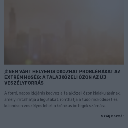
NEM VÁRT HELYEN IS OKOZHAT PROBLÉMÁKAT AZ
EXTRÉM HŐSÉG: A TALAJKÖZELI ÓZON AZ ÚJ
VESZÉLYFORRÁS
A forró, napos időjárás kedvez a talajközeli ózon kialakulásának,
amely irritálhatja a légutakat, ronthatja a tüdő működését és
különösen veszélyes lehet a krónikus betegek számára.
Szólj hozzá!