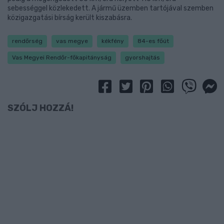
sebességgel közlekedett. A jármű üzemben tartójával szemben
közigazgatási bírság került kiszabásra.
rendőrség
vas megye
kékfény
84-es főút
Vas Megyei Rendőr-főkapitányság
gyorshajtás
SZÓLJ HOZZÁ!