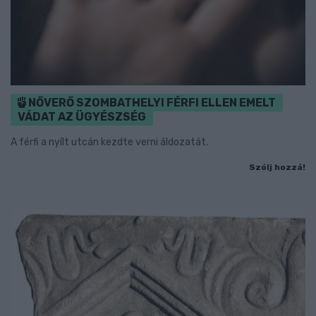
NŐVERŐ SZOMBATHELYI FÉRFI ELLEN EMELT
VÁDAT AZ ÜGYÉSZSÉG
A férfi a nyílt utcán kezdte verni áldozatát.
Szólj hozzá!