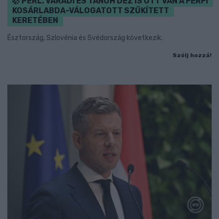
PERL, VÁRADI ÉS TANOH DEZ IS OTT VAN A FÉRFI
KOSÁRLABDA-VÁLOGATOTT SZŰKÍTETT
KERETÉBEN
Észtország, Szlovénia és Svédország következik.
Szólj hozzá!