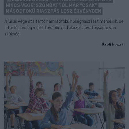
NINCS VÉGE: SZOMBATTÓL MÁR “CSAK”
MÁSODFOKÚ RIASZTÁS LESZ ÉRVÉNYBEN
A július vége óta tartó harmadfokú hőségriasztást mérséklik, de
a tartós meleg miatt továbbra is fokozott óvatosságra van
szükség.
Szólj hozzá!