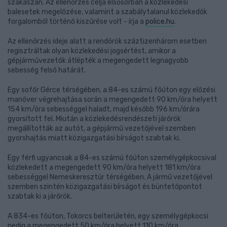
szakaszán. Az ellenőrzés célja elsősorban a közlekedési
balesetek megelőzése, valamint a szabálytalanul közlekedők
forgalomból történő kiszűrése volt - írja a
police.hu
.
Az ellenőrzés ideje alatt a rendőrök száztizenhárom esetben
regisztráltak olyan közlekedési jogsértést, amikor a
gépjárművezetők átlépték a megengedett legnagyobb
sebesség felső határát.
Egy sofőr Gérce térségében, a 84-es számú főúton egy előzési
manőver végrehajtása során a megengedett 90 km/óra helyett
154 km/óra sebességgel haladt, majd később 196 km/órára
gyorsított fel. Miután a közlekedésrendészeti járőrök
megállították az autót, a gépjármű vezetőjével szemben
gyorshajtás miatt közigazgatási bírságot szabtak ki.
Egy férfi ugyancsak a 84-es számú főúton személygépkocsival
közlekedett a megengedett 90 km/óra helyett 181 km/óra
sebességgel Nemeskeresztúr térségében. A jármű vezetőjével
szemben szintén közigazgatási bírságot és büntetőpontot
szabtak ki a járőrök.
A 834-es főúton, Tokorcs belterületén, egy személygépkocsi
pedig a megengedett 50 km/óra helyett 110 km/óra