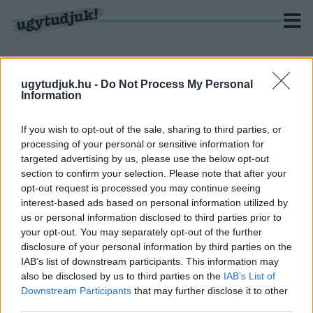
ugytudjuk.hu -
Do Not Process My Personal
Information
KERESÉS
If you wish to opt-out of the sale, sharing to third parties, or
4 hír találató a(z) "Védvonal" cimkével ellátva.
processing of your personal or sensitive information for
targeted advertising by us, please use the below opt-out
CZUNYINÉ HARCA A GMAIL ÉS AZ ÖNKÉNY
section to confirm your selection. Please note that after your
ELLEN - LETILTOTTA A GOOGLE A VÉDVONAL
opt-out request is processed you may continue seeing
LEVELEZŐ FIÓKJÁT
interest-based ads based on personal information utilized by
us or personal information disclosed to third parties prior to
2026. augusztus. 05. 16:21
your opt-out. You may separately opt-out of the further
Nem vicc! A Fidesz maradéka tényleg egy ingyenes e-mail
disclosure of your personal information by third parties on the
szolgáltatást használt, hogy megvédje a Fidesz maradékát.
IAB’s list of downstream participants. This information may
SZAKÁCS ISTVÁN: AZ ÜGYÉSZSÉG EJTETTE
also be disclosed by us to third parties on the
IAB’s List of
ELLENEM A VÁDAT!
Downstream Participants
that may further disclose it to other
2026. július. 17. 13:11
third parties.