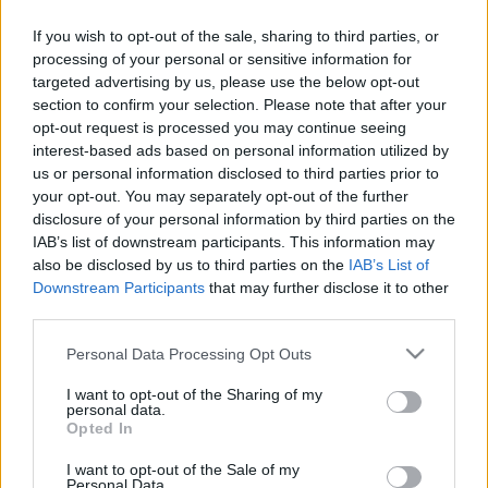
SZÁLLÍTANAK
If you wish to opt-out of the sale, sharing to third parties, or
2026. július. 03. 12:52
processing of your personal or sensitive information for
Egy levélíró szerint azonban Szakály Gábor, a hivatal megbízott
targeted advertising by us, please use the below opt-out
osztályvezetője jár vele rendszeresen vadászni.
section to confirm your selection. Please note that after your
HIVATALOS: FIKTÍV FOGLALKOZTATÁS MIATT
opt-out request is processed you may continue seeing
NYOMOZ A RENDŐRSÉG A VAS MEGYEI
interest-based ads based on personal information utilized by
KORMÁNYHIVATALBAN
us or personal information disclosed to third parties prior to
your opt-out. You may separately opt-out of the further
2026. Április. 28. 17:12
disclosure of your personal information by third parties on the
Akár 7 ember is érintett lehet.
IAB’s list of downstream participants. This information may
ALMÁSFÜZITŐ LESZ A NAGYKÖLKEDI GUMIK
also be disclosed by us to third parties on the
IAB’s List of
EGYIK VÉGSŐ ÁLLOMÁSA
Downstream Participants
that may further disclose it to other
2026. Április. 28. 14:25
third parties.
Lépéscsillapító burkolatként, és zajcsökkentő falként születnek
újjá. De lesz olyan, ami egészben, egy telepen nézi végig az idők
Please note that this website/app uses one or more Google
Personal Data Processing Opt Outs
végeztét.
services and may gather and store information including but
not limited to your visit or usage behaviour. You may click to
I want to opt-out of the Sharing of my
A MEGENGEDETT AZBESZT HATÁRÉRTÉK 292-
personal data.
grant or deny consent to Google and its third-party tags to
SZERESÉT MÉRTÉK A SZOMBATHELYI OLADI
Opted In
use your data for below specified purposes in below Google
PLATÓN
consent section.
I want to opt-out of the Sale of my
2026. Április. 18. 10:35
Personal Data.