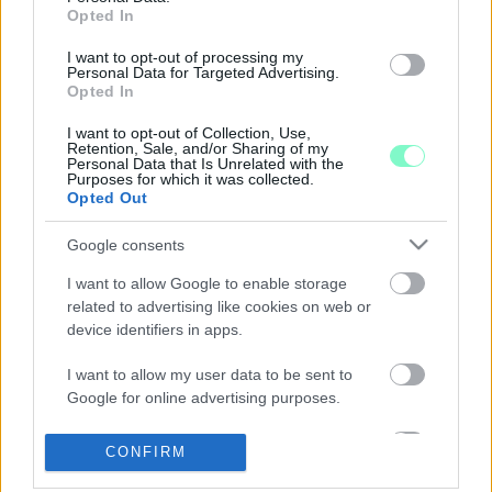
Április 8-án készült el a Síp utcán mért koncentráció
Opted In
szakvéleménye, a sajtót és a lakosságot csak április 13-án
értesítette a Kormányhivatal.
I want to opt-out of processing my
Personal Data for Targeted Advertising.
HATÁR MENTI AUSZTRIAI BÁNYÁKBÓL
Opted In
SZÁLLÍTOTTÁK MAGYARORSZÁGRA, ÍGY
SZOMBATHELYRE IS AZ AZBESZTTEL
I want to opt-out of Collection, Use,
SZENNYEZETT KŐZETET
Retention, Sale, and/or Sharing of my
Personal Data that Is Unrelated with the
Purposes for which it was collected.
2026. Április. 14. 14:10
Opted Out
Mutatjuk a Vas Megyei Kormányhivatal legfrissebb
tájékoztatását.
Google consents
KÖZEL 2500 TONNA ILLEGÁLIS HULLADÉKOT
SZÁMOLTAK FEL TAVALY VASBAN
I want to allow Google to enable storage
related to advertising like cookies on web or
2023. február. 22. 10:25
device identifiers in apps.
Volt ahol felszólításra elszállították, de a hivatalnak is kellett
intézkednie.
I want to allow my user data to be sent to
VAS MEGYEI KORMÁNYHIVATAL: A FORRÁSVÍZ
Google for online advertising purposes.
NEM IVÓKÚT
2022. október. 11. 07:49
I want to allow Google to send me
CONFIRM
Ugyanakkor azt is közölték, hogy jelenleg megfelelő a Hétforrás
personalized advertising.
vize.