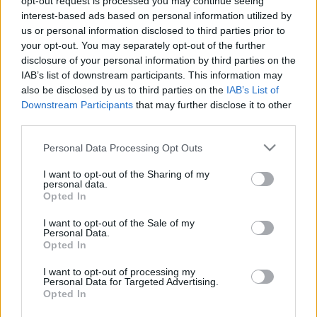
opt-out request is processed you may continue seeing
Május negyedike legyen veled!
interest-based ads based on personal information utilized by
BREAKING: DOBJATOK EL MINDENT, ITT AZ ÚJ
us or personal information disclosed to third parties prior to
THOR-FILM ELSŐ ELŐZETESE!
your opt-out. You may separately opt-out of the further
disclosure of your personal information by third parties on the
2022. Április. 18. 18:43
Avagy a Marvel húsvéti ajándéka.
IAB’s list of downstream participants. This information may
also be disclosed by us to third parties on the
IAB’s List of
HATALMAS CAMEÓT LENGET BE A DOCTOR
Downstream Participants
that may further disclose it to other
STRANGE LEGÚJABB ELŐZETESE
third parties.
2022. február. 14. 09:56
Látványból nem lesz hiány.
Please note that this website/app uses one or more Google
Personal Data Processing Opt Outs
services and may gather and store information including but
MEGÉRKEZETT A GYŰRŰK URA SOROZAT
not limited to your visit or usage behaviour. You may click to
I want to opt-out of the Sharing of my
ELŐZETESE
personal data.
grant or deny consent to Google and its third-party tags to
Opted In
2022. február. 14. 06:33
use your data for below specified purposes in below Google
A hatalom gyűrűit szeptemberben pakolják fel az Amazon
consent section.
I want to opt-out of the Sale of my
Primera.
Personal Data.
Opted In
SEJTELMES TRAILERREL RÚGJA BE AZ AJTÓT
A MÁTRIX FOLYTATÁSA
I want to opt-out of processing my
Personal Data for Targeted Advertising.
2021. december. 07. 17:28
Opted In
Nagyon úgy tűnik, hogy Trinity körül fognak majd zajlani az új film
eseményei.