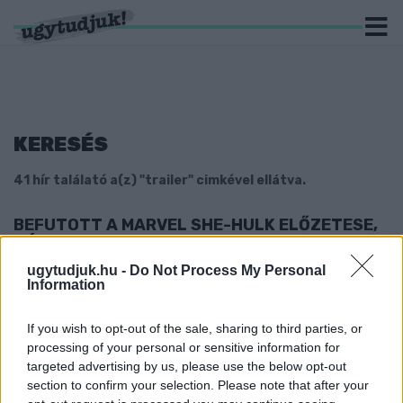
KERESÉS
41 hír találató a(z) "trailer" cimkével ellátva.
BEFUTOTT A MARVEL SHE-HULK ELŐZETESE,
HÁT...
2022. május. 18. 09:17
ugytudjuk.hu -
Do Not Process My Personal
Information
Reméljük a sorozat augusztusi bemutatásáig még igazítanak a
CGI-n.
BREAKING: A NEMZETKÖZI STAR WARS-NAPON
If you wish to opt-out of the sale, sharing to third parties, or
DEBÜTÁLT AZ OBI-WAN KENOBI-SOROZAT ÚJ
processing of your personal or sensitive information for
ELŐZETESE
targeted advertising by us, please use the below opt-out
section to confirm your selection. Please note that after your
2022. május. 04. 15:56