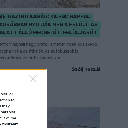
IGAZI RITKASÁG: KILENC NAPPAL
KORÁBBAN NYITJÁK MEG A FELÚJÍTÁS
ALATT ÁLLÓ HECSEI ÚTI FELÜLJÁRÓT
étfőn hajnali négy órától ismét minden közlekedő
asználhatja az átkelőt, az autóbuszok is
isszatérnek eredeti útvonalukra.
Szólj hozzá!
sonal or
ection to
ou may
 personal
out of the
 downstream