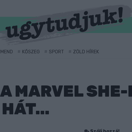
RMEND
KŐSZEG
SPORT
ZÖLD HÍREK
A MARVEL SHE
HÁT...
Szólj hozzá!