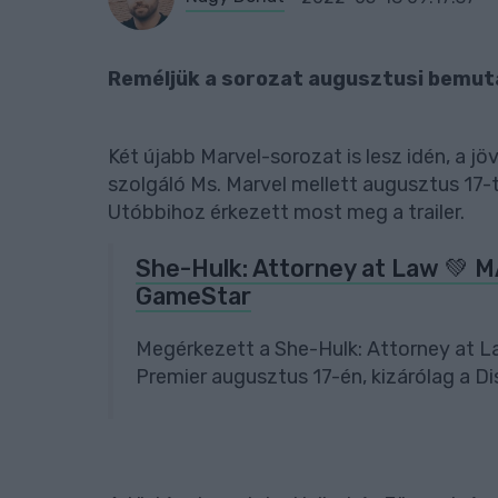
Reméljük a sorozat augusztusi bemuta
Két újabb Marvel-sorozat is lesz idén, a j
szolgáló Ms. Marvel mellett augusztus 17-tő
Utóbbihoz érkezett most meg a trailer.
She-Hulk: Attorney at Law 💚 M
GameStar
Megérkezett a She-Hulk: Attorney at La
Premier augusztus 17-én, kizárólag a Di