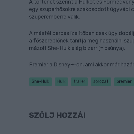
A történet szerint a Hulkot és Förmedvény
egy szuperhősökre szakosodott ügyvédi c
szuperemberré válik.
A másfél perces ízelítőben csak úgy dobá
a főszereplőnek tanítja meg használni sz
mázolt She-Hulk elég bizarr (= csúnya).
Premier a Disney+-on, ami akkor már hazánk
She-Hulk
Hulk
trailer
sorozat
premier
SZÓLJ HOZZÁ!