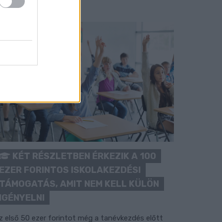
KÉT RÉSZLETBEN ÉRKEZIK A 100
EZER FORINTOS ISKOLAKEZDÉSI
TÁMOGATÁS, AMIT NEM KELL KÜLÖN
IGÉNYELNI
z első 50 ezer forintot még a tanévkezdés előtt