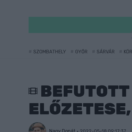
SZOMBATHELY
GYŐR
SÁRVÁR
KÖ
BEFUTOTT 
ELŐZETESE, 
Nagy Donát
2022-05-18 09:17:37