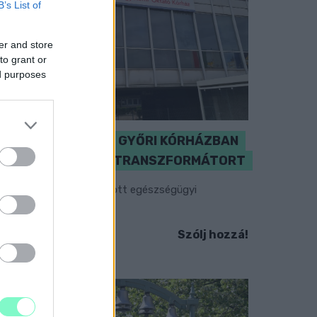
B’s List of
er and store
to grant or
ed purposes
KICSERÉLTÉK A GYŐRI KÓRHÁZBAN
MEGHIBÁSODOTT TRANSZFORMÁTORT
egkezdték az elhalasztott egészségügyi
llátásokat.
Szólj hozzá!