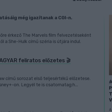
tásáig még igazítanak a CGI-n.
övőre érkező The Marvels film felvezetéseként
l a She-Hulk című széria is útjára indul.
AGYAR feliratos előzetes 🎬
w című sorozat első teljesértékű előzetese.
sney+-on. Legyél te is csatornatag:h...
P
T
V
A