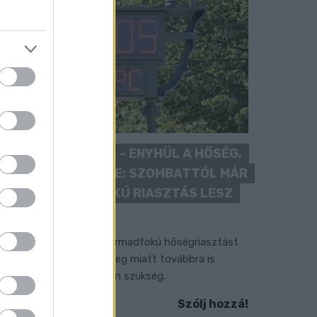
KÁNIKULA 2026 - ENYHÜL A HŐSÉG,
DE MÉG NINCS VÉGE: SZOMBATTÓL MÁR
“CSAK” MÁSODFOKÚ RIASZTÁS LESZ
ÉRVÉNYBEN
 július vége óta tartó harmadfokú hőségriasztást
érséklik, de a tartós meleg miatt továbbra is
okozott óvatosságra van szükség.
Szólj hozzá!