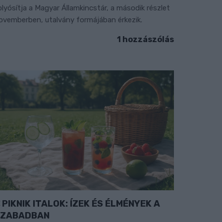
olyósítja a Magyar Államkincstár, a második részlet
ovemberben, utalvány formájában érkezik.
1 hozzászólás
PIKNIK ITALOK: ÍZEK ÉS ÉLMÉNYEK A
SZABADBAN