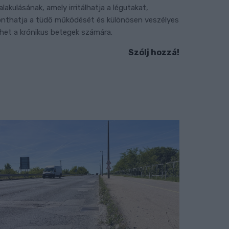
ialakulásának, amely irritálhatja a légutakat,
onthatja a tüdő működését és különösen veszélyes
ehet a krónikus betegek számára.
Szólj hozzá!