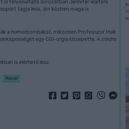
t is felvonultató sorozatban Jennifer Walters
k
soport tagja lesz, ám közben maga is
r
l
lják a humorbombákat, miközben Professzor Hulk
uperképességét egy CGI-orgia közepette. A zöldre
ban is elérhető lesz.
Marvel