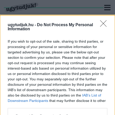
ugytudjuk.hu -
Do Not Process My Personal
Information
KERESÉS
If you wish to opt-out of the sale, sharing to third parties, or
processing of your personal or sensitive information for
24 hír találató a(z) "Szombathelyi Vagyonhasznosító és
targeted advertising by us, please use the below opt-out
Városgazdálkodási Nonprofit Zrt" cimkével ellátva.
section to confirm your selection. Please note that after your
opt-out request is processed you may continue seeing
interest-based ads based on personal information utilized by
20 MILLIÓ FORINTOS CÉGES AUTÓT VETT A
SZOVA ÚJ VEZÉRIGAZGATÓJA?
us or personal information disclosed to third parties prior to
your opt-out. You may separately opt-out of the further
2022. szeptember. 29. 18:57
disclosure of your personal information by third parties on the
A szombathelyi alpolgármester szerint lízingelik a kocsit.
IAB’s list of downstream participants. This information may
A WELTHERBŐL A KŐSZEGI UTCÁBA KÖLTÖZIK
also be disclosed by us to third parties on the
IAB’s List of
A SZOVA
Downstream Participants
that may further disclose it to other
third parties.
2022. szeptember. 07. 14:14
Új helyen lesz megtalálható a szombathelyi városgazdálkodás
Please note that this website/app uses one or more Google