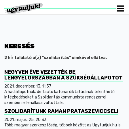
KERESÉS
2 hír találató a(z) "szolidaritás" cimkével ellátva.
NEGYVEN ÉVE VEZETTÉK BE
LENGYELORSZÁGBAN A SZÜKSÉGÁLLAPOTOT
2021. december. 13. 11:57
A hadiállapotnak, de facto katonai diktatúrának tekinthető
intézkedéseket a Szolidaritás kommunista rendszerrel
szembeni ellenállása váltotta ki.
SZOLIDARÍTUNK RAMAN PRATASZEVICCSEL!
2021. május. 25. 20:33
Több magyar szerkesztőség, többek között az Ugytudjuk.hu is