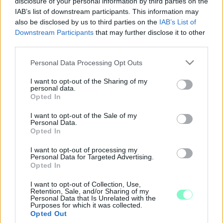
disclosure of your personal information by third parties on the
Hidegfront hatására megvastagszik a felhőzet.
IAB’s list of downstream participants. This information may
AZ ÉG IS MEGDÖRRENHET
also be disclosed by us to third parties on the
IAB’s List of
2022. február. 17. 05:58
Downstream Participants
that may further disclose it to other
Erős széllökések várhatóak.
third parties.
NE LEPŐDJÜNK MEG, HAVAS ESŐT HOZ A
Please note that this website/app uses one or more Google
Personal Data Processing Opt Outs
SZERDA
services and may gather and store information including but
2022. február. 02. 06:41
not limited to your visit or usage behaviour. You may click to
I want to opt-out of the Sharing of my
personal data.
A szél miatt ismét kiadták a citromsárga riasztást.
grant or deny consent to Google and its third-party tags to
Opted In
use your data for below specified purposes in below Google
VIHAROS SZÉL SEM KIZÁRT
consent section.
I want to opt-out of the Sale of my
2021. december. 01. 06:05
Personal Data.
Cserébe egyre nagyobb területen süt ki a nap.
Opted In
FELHŐS, SZELES IDŐNK LESZ
I want to opt-out of processing my
Personal Data for Targeted Advertising.
2021. szeptember. 24. 06:07
Opted In
A legmelegebb órákban 19-27 fok várható.
ZÁPOR MÁR CSAK A KELETEN VÁRHATÓ
I want to opt-out of Collection, Use,
Retention, Sale, and/or Sharing of my
2021. június. 01. 05:58
Personal Data that Is Unrelated with the
Purposes for which it was collected.
Szél viszont sokfelé lesz.
Opted Out
MÁSODFOKÚ RIASZTÁST ADTAK KI GYŐR-