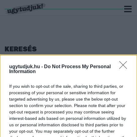
KERESÉS
14 hír találató a(z) "széllökés" cimkével ellátva.
ugytudjuk.hu -
Do Not Process My Personal
Information
HIDEGFRONT JÖN, VIHAROS SZÉLLÖKÉSEKKEL
2022. május. 21. 08:09
If you wish to opt-out of the sale, sharing to third parties, or
De aztán hamar naposra fordul az idő.
processing of your personal or sensitive information for
targeted advertising by us, please use the below opt-out
GOMOLYOS IS, ZÁPOROS IS
section to confirm your selection. Please note that after your
2022. május. 04. 06:03
opt-out request is processed you may continue seeing
Erős, viharos széllökések lehetnek.
interest-based ads based on personal information utilized by
VIHAROS SZÉL VÁRHATÓ
us or personal information disclosed to third parties prior to
your opt-out. You may separately opt-out of the further
2022. február. 25. 06:29