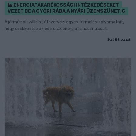
ENERGIATAKARÉKOSSÁGI INTÉZKEDÉSEKET
VEZET BE A GYŐRI RÁBA A NYÁRI ÜZEMSZÜNETIG
A járműipari vállalat átszervezi egyes termelési folyamatait,
hogy csökkentse az esti órák energiafelhasználását.
Szólj hozzá!