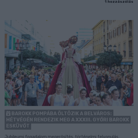
1 hozzászólás
BAROKK POMPÁBA ÖLTÖZIK A BELVÁROS:
HÉTVÉGÉN RENDEZIK MEG A XXXIII. GYŐRI BAROKK
ESKÜVŐT
Jubileumi fogadalom megerősítés, történelmi felvonulás,