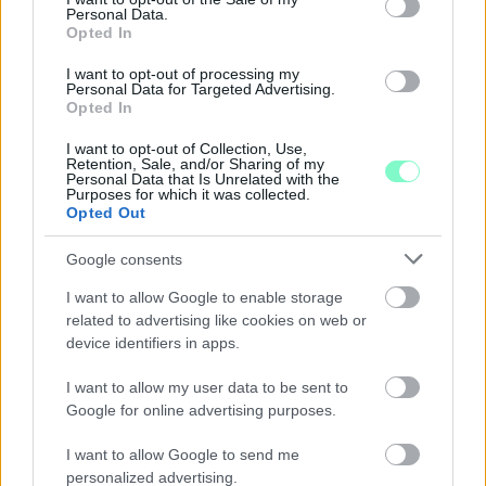
Personal Data.
Opted In
I want to opt-out of processing my
Personal Data for Targeted Advertising.
Opted In
I want to opt-out of Collection, Use,
Retention, Sale, and/or Sharing of my
Personal Data that Is Unrelated with the
Purposes for which it was collected.
Opted Out
Google consents
I want to allow Google to enable storage
related to advertising like cookies on web or
device identifiers in apps.
CZUNYINÉ HARCA A GMAIL ÉS AZ ÖNKÉNY ELLEN
I want to allow my user data to be sent to
- LETILTOTTA A GOOGLE A VÉDVONAL LEVELEZŐ
Google for online advertising purposes.
FIÓKJÁT
I want to allow Google to send me
Nem vicc! A Fidesz maradéka tényleg egy ingyenes e-mail
personalized advertising.