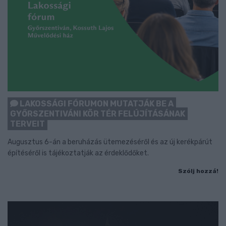
LAKOSSÁGI FÓRUMON MUTATJÁK BE A
GYŐRSZENTIVÁNI KÖR TÉR FELÚJÍTÁSÁNAK
TERVEIT
Augusztus 6-án a beruházás ütemezéséről és az új kerékpárút
építéséről is tájékoztatják az érdeklődőket.
Szólj hozzá!