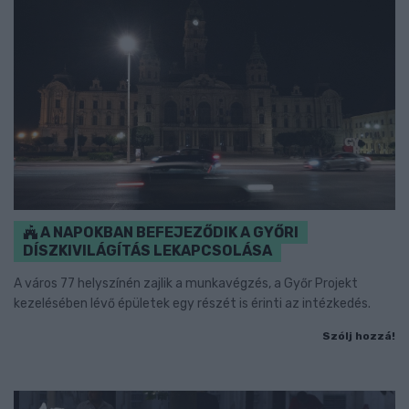
A NAPOKBAN BEFEJEZŐDIK A GYŐRI
DÍSZKIVILÁGÍTÁS LEKAPCSOLÁSA
A város 77 helyszínén zajlik a munkavégzés, a Győr Projekt
kezelésében lévő épületek egy részét is érinti az intézkedés.
Szólj hozzá!