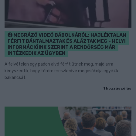
MEGRÁZÓ VIDEÓ BÁBOLNÁRÓL: HAJLÉKTALAN
FÉRFIT BÁNTALMAZTAK ÉS ALÁZTAK MEG - HELYI
INFORMÁCIÓINK SZERINT A RENDŐRSÉG MÁR
INTÉZKEDIK AZ ÜGYBEN
A felvételen egy padon alvó férfit ütnek meg, majd arra
kényszerítik, hogy térdre ereszkedve megcsókolja egyikük
bakancsát.
1 hozzászólás