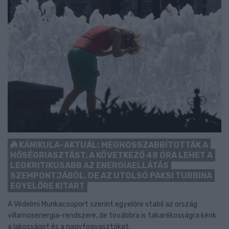
KÁNIKULA-AKTUÁL: MEGHOSSZABBÍTOTTÁK A
HŐSÉGRIASZTÁST, A KÖVETKEZŐ 48 ÓRA LEHET A
LEGKRITIKUSABB AZ ENERGIAELLÁTÁS
SZEMPONTJÁBÓL, DE AZ UTOLSÓ PAKSI TURBINA
EGYELŐRE KITART
A Védelmi Munkacsoport szerint egyelőre stabil az ország
villamosenergia-rendszere, de továbbra is takarékosságra kérik
a lakosságot és a nagyfogyasztókat.