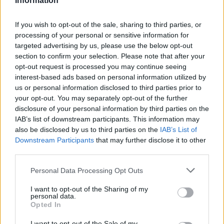
Information
If you wish to opt-out of the sale, sharing to third parties, or
processing of your personal or sensitive information for
targeted advertising by us, please use the below opt-out
section to confirm your selection. Please note that after your
opt-out request is processed you may continue seeing
interest-based ads based on personal information utilized by
us or personal information disclosed to third parties prior to
your opt-out. You may separately opt-out of the further
disclosure of your personal information by third parties on the
IAB’s list of downstream participants. This information may
also be disclosed by us to third parties on the
IAB’s List of
A RÓMAIAKTÓL AZ AGYAGKATONÁKIG –
Downstream Participants
that may further disclose it to other
TÁRLATVEZETÉSEK, WORKSHOP ÉS
KÖZÖNSÉGTALÁLKOZÓ VÁRJA A LÁTOGATÓKAT A
third parties.
GYŐRI RÓMER MÚZEUMBAN
Please note that this website/app uses one or more Google
Personal Data Processing Opt Outs
services and may gather and store information including but
Ingyenes programokkal és különleges kiállításokkal készülnek a
not limited to your visit or usage behaviour. You may click to
I want to opt-out of the Sharing of my
hét második felére, a hőségriadó idején ráadásul a Várkazamata
personal data.
grant or deny consent to Google and its third-party tags to
– Kőtár is díjmentesen látogatható.
Opted In
use your data for below specified purposes in below Google
Szólj hozzá!
consent section.
I want to opt-out of the Sale of my