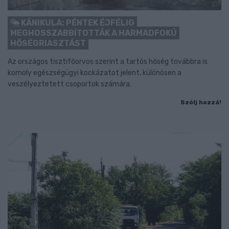
KÁNIKULA: PÉNTEK ÉJFÉLIG
MEGHOSSZABBÍTOTTÁK A HARMADFOKÚ
HŐSÉGRIASZTÁST
Az országos tisztifőorvos szerint a tartós hőség továbbra is
komoly egészségügyi kockázatot jelent, különösen a
veszélyeztetett csoportok számára.
Szólj hozzá!