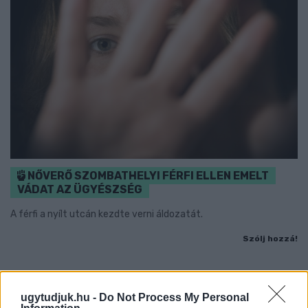
NŐVERŐ SZOMBATHELYI FÉRFI ELLEN EMELT
VÁDAT AZ ÜGYÉSZSÉG
A férfi a nyílt utcán kezdte verni áldozatát.
Szólj hozzá!
ugytudjuk.hu -
Do Not Process My Personal