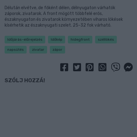
Délután elvétve, de főként délen, délnyugaton várhatók
záporok, zivatarok. A front mögött többfelé erős,
északnyugaton és zivatarok környezetében viharos lökések
kísérhetik az északnyugati szelet. 25-32 fok várható.
Időjárás-előrejelzés
Időkép
hidegfront
széllökés
napsütés
zivatar
zápor
SZÓLJ HOZZÁ!