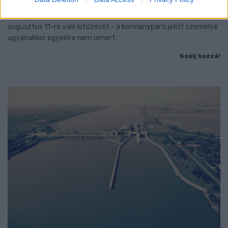
A TISZA Párt frakciója kezdeményezte az államfőválasztás
augusztus 11-re való kitűzését - a kormánypárti jelölt személye
ugyanakkor egyelőre nem ismert.
Szólj hozzá!