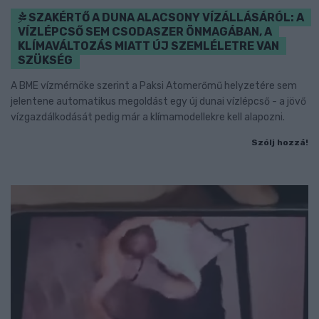
SZAKÉRTŐ A DUNA ALACSONY VÍZÁLLÁSÁRÓL: A
VÍZLÉPCSŐ SEM CSODASZER ÖNMAGÁBAN, A
KLÍMAVÁLTOZÁS MIATT ÚJ SZEMLÉLETRE VAN
SZÜKSÉG
A BME vízmérnöke szerint a Paksi Atomerőmű helyzetére sem
jelentene automatikus megoldást egy új dunai vízlépcső - a jövő
vízgazdálkodását pedig már a klímamodellekre kell alapozni.
Szólj hozzá!