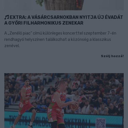
EXTRA: A VÁSÁRCSARNOKBAN NYITJA ÚJ ÉVADÁT
A GYŐRI FILHARMONIKUS ZENEKAR
A „Zenélő piac” című különleges koncerttel szeptember 7-én
rendhagyó helyszínen találkozhat a közönség a klasszikus
zenével.
Szólj hozzá!