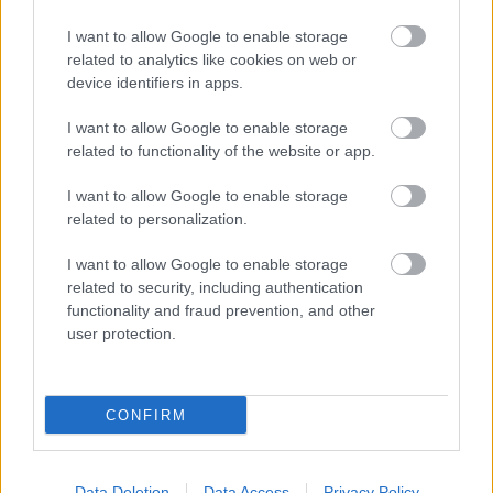
szolgáltatást használt, hogy megvédje a Fidesz maradékát.
I want to allow Google to enable storage
Szólj hozzá!
related to analytics like cookies on web or
device identifiers in apps.
I want to allow Google to enable storage
related to functionality of the website or app.
I want to allow Google to enable storage
related to personalization.
I want to allow Google to enable storage
related to security, including authentication
functionality and fraud prevention, and other
user protection.
CONFIRM
KEDDEN MEGVÁLASZTHATJA AZ
ORSZÁGGYŰLÉS MAGYARORSZÁG ÚJ
KÖZTÁRSASÁGI ELNÖKÉT
Data Deletion
Data Access
Privacy Policy