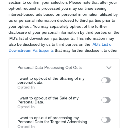
2 milliárd forinttól esett el a szervezet.
section to confirm your selection. Please note that after your
opt-out request is processed you may continue seeing
KÖZEL FÉLMILLIÁRD FORINT MÍNUSSZAL ZÁRT
interest-based ads based on personal information utilized by
TAVALY AZ ILLÉS SPORT ALAPÍTVÁNY
us or personal information disclosed to third parties prior to
2025. június. 02. 10:06
your opt-out. You may separately opt-out of the further
1 milliárd 800 millió forintra csökkent a szervezet állami
disclosure of your personal information by third parties on the
támogatása. Szalai Ádám és Schäfer András veheti át az
IAB’s list of downstream participants. This information may
utánpótlásbázis.
also be disclosed by us to third parties on the
IAB’s List of
SZALAI ÁDÁM BEFEJEZTE LABDARÚGÓ
Downstream Participants
that may further disclose it to other
PÁLYAFUTÁSÁT
third parties.
2023. június. 19. 14:51
Please note that this website/app uses one or more Google
Personal Data Processing Opt Outs
A magyar válogatottban 86-szor lépett pályára és 26 gólt
services and may gather and store information including but
szerzett.
not limited to your visit or usage behaviour. You may click to
I want to opt-out of the Sharing of my
VERESÉGGEL ZÁRTUK A NEMZETEK LIGÁJA
personal data.
grant or deny consent to Google and its third-party tags to
Opted In
SOROZATOT
use your data for below specified purposes in below Google
consent section.
2022. szeptember. 26. 22:44
I want to opt-out of the Sale of my
Personal Data.
Csoportmásodik lett a Rossi-csapat.
Opted In
SZALAI ÁDÁM HÉTFŐN BEFEJEZI
VÁLOGATOTT-PÁLYAFUTÁSÁT
I want to opt-out of processing my
Personal Data for Targeted Advertising.
2022. szeptember. 21. 16:19
Opted In