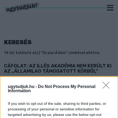
KERESÉS
14 hír találató a(z) "Szalai Ádám" cimkével ellátva.
CÁFOLAT: AZ ILLÉS AKADÉMIA NEM KERÜLT KI
AZ „ÁLLAMILAG TÁMOGATOTT KÖRBŐL”
2025. július. 31. 18:48
A szombathelyi labdarúgó utánpótlás központ közleményben
ugytudjuk.hu -
Do Not Process My Personal
reagált a tegnapi hírre.
Information
KIKERÜLT AZ ÁLLAMILAG TÁMOGATOTT
AKADÉMIÁK KÖRÉBŐL AZ ILLÉS LABDARÚGÓ
If you wish to opt-out of the sale, sharing to third parties, or
AKADÉMIA
processing of your personal or sensitive information for
targeted advertising by us, please use the below opt-out
2025. július. 30. 19:38