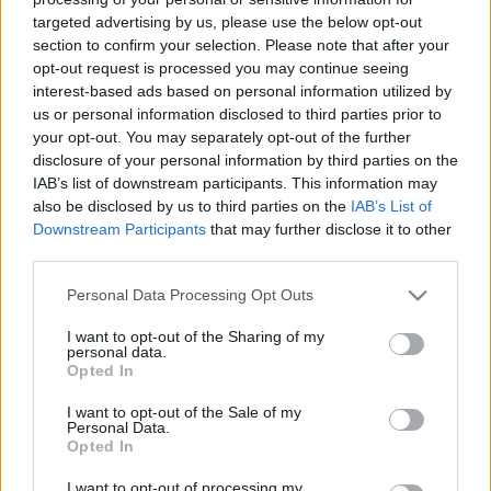
TÁMOGATÁSBAN RÉSZESÜLT
targeted advertising by us, please use the below opt-out
section to confirm your selection. Please note that after your
2026. június. 18. 12:23
opt-out request is processed you may continue seeing
A Czuczor Gergely Civil és Egyházi Program keretében továbbra
interest-based ads based on personal information utilized by
is lehet pályázni.
us or personal information disclosed to third parties prior to
20 MILLIÓ FORINTOS PÁLYÁZATOT HIRDET
your opt-out. You may separately opt-out of the further
GYŐR A MŰVÉSZETI CSOPORTOKNAK
disclosure of your personal information by third parties on the
2026. március. 20. 08:15
IAB’s list of downstream participants. This information may
Április 20-ig jelentkezhetnek az alkotóközösségek
also be disclosed by us to third parties on the
IAB’s List of
támogatásért.
Downstream Participants
that may further disclose it to other
JÁRMŰVEKET SZANÁL A GYŐR-SZOL
third parties.
2025. augusztus. 22. 10:33
Please note that this website/app uses one or more Google
Personal Data Processing Opt Outs
Ha seprőgépet, öreg furgont, vagy konténerszállító-teherautót
services and may gather and store information including but
venne, most licitálhat!
not limited to your visit or usage behaviour. You may click to
I want to opt-out of the Sharing of my
personal data.
FORDULHAT A KOCKA A GYŐRI
grant or deny consent to Google and its third-party tags to
Opted In
HAJLÉKTALANOK ÜGYÉBEN!
use your data for below specified purposes in below Google
consent section.
I want to opt-out of the Sale of my
2025. február. 11. 17:08
Personal Data.
Másfél évtizedes restanciát dolgozhat le Győr, ha végre
Opted In
megvalósul a polgármester által bejelentett hajléktalankórház.
KÖRNYEZETI ÉS ÉLETTANI HATÁSOKAT MÉRŐ
I want to opt-out of processing my