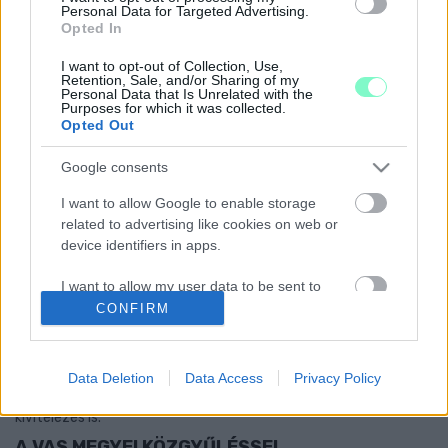
Personal Data for Targeted Advertising.
SZENZOROKAT VÁSÁROL SZOMBATHELY
Opted In
2023. Április. 25. 19:18
I want to opt-out of Collection, Use,
Mindössze 5% önerőt tesz bele az önkormányzat, a többi hazai
Retention, Sale, and/or Sharing of my
illetve uniós forrásból érkezik.
Personal Data that Is Unrelated with the
Purposes for which it was collected.
NETTÓ 510 EZER 900 FORINTRÓL INDUL A
Opted Out
SAVARIA MOZI KÁVÉZÓJÁNAK LICITE
2023. március. 14. 20:31
Google consents
Nem csak a kínált bérleti díj nagysága, hanem a szakmai víziók is
számítanak majd a győztes kihirdetésénél.
I want to allow Google to enable storage
related to advertising like cookies on web or
KIADÓ A SZOMBATHELYI MSH BÜFÉJE
device identifiers in apps.
2022. szeptember. 27. 14:59
Nettó 166 ezer 400 forintos havidíjról indul a licit.
I want to allow my user data to be sent to
Google for online advertising purposes.
A KÉZILABDA SZÖVETSÉG JÓVÁHAGYTA A
CONFIRM
SZOMBATHELYI KÉZILABDA-CSARNOK
TERVEZÉSI PÁLYÁZATÁT
I want to allow Google to send me
personalized advertising.
Data Deletion
Data Access
Privacy Policy
2022. május. 21. 10:16
Ha a tervek is jóváhagyásra kerülnek, akkor elkezdődhet a
I want to allow Google to enable storage
kivitelezés is.
related to analytics like cookies on web or
A VAS MEGYEI KÖZGYŰLÉSSEL