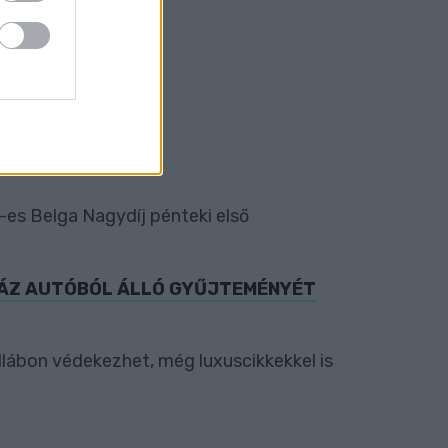
-es Belga Nagydíj pénteki első
ZÁZ AUTÓBÓL ÁLLÓ GYŰJTEMÉNYÉT
dlábon védekezhet, még luxuscikkekkel is