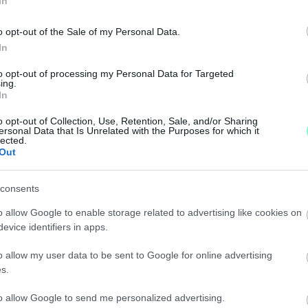
In
o opt-out of the Sale of my Personal Data.
z idei szezonra írt alá, egészen eddig kérdéses volt, ho
In
to opt-out of processing my Personal Data for Targeted
T A MERCEDESNÉL
ing.
In
o opt-out of Collection, Use, Retention, Sale, and/or Sharing
n vezetheti a hétvégén.
ersonal Data that Is Unrelated with the Purposes for which it
lected.
Out
K GYŐRBE
consents
e megérkeztek az új buszok.
o allow Google to enable storage related to advertising like cookies on
evice identifiers in apps.
GÍTETT LÉGZÉSSEGÍTŐ ESZKÖZT FEJLESZTENI
o allow my user data to be sent to Google for online advertising
s.
knek segítenének.
to allow Google to send me personalized advertising.