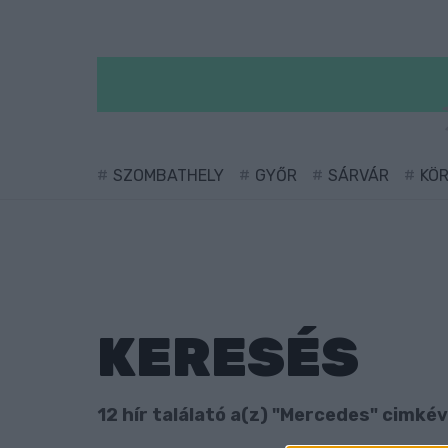
SZOMBATHELY
GYŐR
SÁRVÁR
KÖ
KERESÉS
12 hír találató a(z) "Mercedes" cimkéve