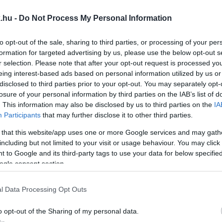
ILLIÓ FORINTOS MERCEDEST EGY DIÁK GYÁRLÁT
.hu -
Do Not Process My Personal Information
to opt-out of the sale, sharing to third parties, or processing of your per
el „próbakörre” a kocsit.
formation for targeted advertising by us, please use the below opt-out s
r selection. Please note that after your opt-out request is processed y
PPEN HIVATALOSAN IS VILÁGBAJNOK
eing interest-based ads based on personal information utilized by us or
disclosed to third parties prior to your opt-out. You may separately opt-
losure of your personal information by third parties on the IAB’s list of
. This information may also be disclosed by us to third parties on the
IA
 megvan a hivatalos végeredmény.
Participants
that may further disclose it to other third parties.
VILÁGBAJNOKSÁG VÉGEREDMÉNYÉT A MERCEDES
 that this website/app uses one or more Google services and may gath
including but not limited to your visit or usage behaviour. You may click 
 to Google and its third-party tags to use your data for below specifi
ogle consent section.
rma-1-es Mercedes a szezonzáró Abu-Dzabi Nagydíj haj
Lewis Hamiltont megelőzve Max Verstappen, a Red Bull h
l Data Processing Opt Outs
o opt-out of the Sharing of my personal data.
ESSZEL