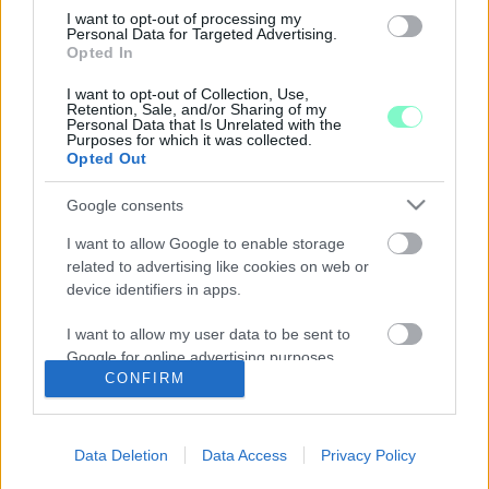
ORFK: TÖBB MINT KILENCEZREN ÉRKEZTEK
I want to opt-out of processing my
Personal Data for Targeted Advertising.
CSÜTÖRTÖKÖN UKRAJNÁBÓL
Opted In
2022. Április. 22. 09:31
Többségében a magyar-ukrán határon keresztül érkeztek.
I want to opt-out of Collection, Use,
Retention, Sale, and/or Sharing of my
MÁR TÖBB MINT 16 EZER MENEDÉKES
Personal Data that Is Unrelated with the
Purposes for which it was collected.
KÉRELMET REGISZTRÁLTAK
Opted Out
MAGYARORSZÁGON
2022. Április. 17. 19:50
Google consents
Az orosz-ukrán konfliktus kezdete óta, vasárnap reggel 6 óráig
már 16 347 menedékes kérelmet regisztrált Magyarországon az
I want to allow Google to enable storage
Országos Idegenrendészeti Főigazgatóság.
related to advertising like cookies on web or
device identifiers in apps.
SZOMBATON IS TÖBB EZER MENEKÜLT
ÉRKEZETT UKRAJNÁBÓL
I want to allow my user data to be sent to
2022. Április. 17. 10:20
Google for online advertising purposes.
A rendőrség 1061 embernek állított ki ideiglenes tartózkodásra
CONFIRM
jogosító igazolást.
I want to allow Google to send me
PERGEL ELZA: TELJES ELLÁTÁSSAL
personalized advertising.
PRÓBÁLUNK GONDOSKODNI A
Data Deletion
Data Access
Privacy Policy
MENEKÜLTEKRŐL
I want to allow Google to enable storage