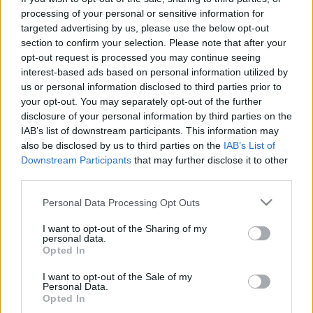
2022. július. 06. 12:05
processing of your personal or sensitive information for
Szentkirályi Alexandra posztjában kiemeli, hogy eddig 800 ezer
targeted advertising by us, please use the below opt-out
ukrán menekült érkezett Magyarországra.
section to confirm your selection. Please note that after your
CSAKNEM TÍZEZREN ÉRKEZTEK
opt-out request is processed you may continue seeing
MAGYARORSZÁGRA UKRAJNÁBÓL KEDDEN
interest-based ads based on personal information utilized by
us or personal information disclosed to third parties prior to
2022. május. 11. 18:00
Az ukrán-magyar határszakaszon 5060 ember lépett be kedden
your opt-out. You may separately opt-out of the further
Magyarország területére, míg a román-magyar határszakaszon
disclosure of your personal information by third parties on the
belépők közül 4746-an nyilatkoztak úgy, hogy Ukrajnából
IAB’s list of downstream participants. This information may
érkeztek - közölte az Országos Rendőr-főkapitányság (ORFK)
also be disclosed by us to third parties on the
IAB’s List of
szerdán az MTI-vel.
Downstream Participants
that may further disclose it to other
CSAK SZERDÁN TÖBB MINT TIZENEGYEZREN
third parties.
ÉRKEZTEK MAGYARORSZÁGRA
Please note that this website/app uses one or more Google
Personal Data Processing Opt Outs
2022. május. 05. 07:47
services and may gather and store information including but
239 ember kapott ideiglenes tartózkodásra jogosító igazolást.
not limited to your visit or usage behaviour. You may click to
I want to opt-out of the Sharing of my
personal data.
EGY NAP ALATT TÖBB MINT TÍZEZER
grant or deny consent to Google and its third-party tags to
Opted In
MENEKÜLT ÉRKEZETT HAZÁNKBA
use your data for below specified purposes in below Google
consent section.
I want to opt-out of the Sale of my
2022. Április. 27. 08:11
Personal Data.
465 ember pedig ideiglenes tartózkodásra jogosító igazolást is
Opted In
kért.