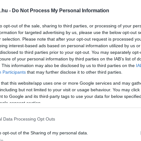
LLENKEZŐJÉT, EGYRE KEVESEBBEN VÁLLALNAK GY
.hu -
Do Not Process My Personal Information
to opt-out of the sale, sharing to third parties, or processing of your per
formation for targeted advertising by us, please use the below opt-out s
r selection. Please note that after your opt-out request is processed y
KSH legfrissebb adatai szerint.
eing interest-based ads based on personal information utilized by us or
disclosed to third parties prior to your opt-out. You may separately opt-
losure of your personal information by third parties on the IAB’s list of
.ÖSSZEFOGTAK AZ ELLENZÉKI KÉPVISELŐNŐK A D
. This information may also be disclosed by us to third parties on the
IA
Participants
that may further disclose it to other third parties.
sító javaslatot nyújtanak be annak érdekében, hogy 
 that this website/app uses one or more Google services and may gath
iumot a devizahitelesek helyzetének rendezéséig.
including but not limited to your visit or usage behaviour. You may click 
 to Google and its third-party tags to use your data for below specifi
ogle consent section.
RGALLÉROS" MAGYAR BŰNÖZŐKRE CSAPOTT LE A 
l Data Processing Opt Outs
o opt-out of the Sharing of my personal data.
In