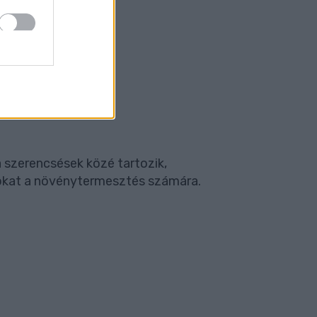
 szerencsések közé tartozik,
nyokat a növénytermesztés számára.