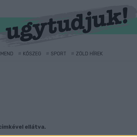
RMEND
KŐSZEG
SPORT
ZÖLD HÍREK
cimkével ellátva.