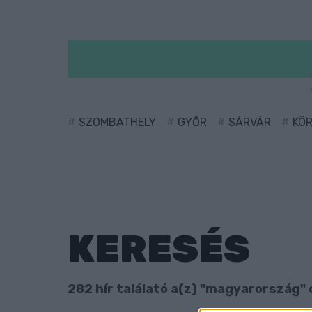
SZOMBATHELY
GYŐR
SÁRVÁR
KÖ
KERESÉS
282 hír találató a(z) "magyarország" 