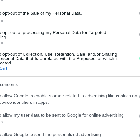
GYETEMEK LISTÁJA
o opt-out of the Sale of my Personal Data.
In
gnépszerűbb magyar iskolákról szóló listát.
to opt-out of processing my Personal Data for Targeted
ing.
YERSANYAGOT FOGYASZT A MAGYAR, MINT AMENNY
In
o opt-out of Collection, Use, Retention, Sale, and/or Sharing
ersonal Data that Is Unrelated with the Purposes for which it
le a lámpákat a Föld óráján.
lected.
Out
ŐSÉGET OKOZÓ ENDOMETRIÓZIS MAGYARORSZÁGO
consents
o allow Google to enable storage related to advertising like cookies on
sának okát.
evice identifiers in apps.
 DRÁGULT A TERMŐFÖLD MAGYARORSZÁGON
o allow my user data to be sent to Google for online advertising
s.
to allow Google to send me personalized advertising.
n földhöz jutni.