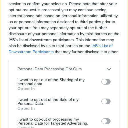
section to confirm your selection. Please note that after your
A FÁSLEGELŐ LETT 2026 ÉLŐHELYE
opt-out request is processed you may continue seeing
2026. február. 24. 14:56
interest-based ads based on personal information utilized by
A fáslegelő olyan őshonos fákkal tarkított gyepterület, ahol a
us or personal information disclosed to third parties prior to
fák egymástól távolabb helyezkednek el, ezáltal koronájuk
your opt-out. You may separately opt-out of the further
terebélyes, alattuk pedig a jószág legelése nyomán nincs
disclosure of your personal information by third parties on the
cserjeszint vagy sűrű újulat.
IAB’s list of downstream participants. This information may
FEBRUÁR VÉGÉIG ÉRDEMES KIHELYEZNI A
also be disclosed by us to third parties on the
IAB’s List of
MÉHECSKEHOTELEKET
Downstream Participants
that may further disclose it to other
2026. február. 05. 10:15
third parties.
Sokat segíthettek a beporzók esélyein.
Please note that this website/app uses one or more Google
Personal Data Processing Opt Outs
A FÜRGE GYÍK LETT 2026-BAN AZ ÉV HÜLLŐJE
services and may gather and store information including but
not limited to your visit or usage behaviour. You may click to
I want to opt-out of the Sharing of my
2026. január. 02. 17:51
personal data.
Hopp, ott szalad!
grant or deny consent to Google and its third-party tags to
Opted In
use your data for below specified purposes in below Google
KÖNYÖRÖGVE KÉRI A MADÁRTANI EGYESÜLET,
consent section.
HOGY NE ETESSÜK A VÍZIMADARAKAT!
I want to opt-out of the Sale of my
Personal Data.
2025. június. 30. 11:08
Opted In
A vízimadarak etetése nemcsak felesleges, de tömegesen
sodorja veszélybe és betegíti meg az állatokat.
I want to opt-out of processing my
Personal Data for Targeted Advertising.
MI TEHETÜNK A POSTALÁDÁNKBA KÖLTÖZŐ
Opted In