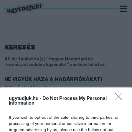
KERESÉS
40 hír találató a(z) "Magyar Madártani és
Természetvédelmi Egyesület" cimkével ellátva.
NE VIGYÜK HAZA A MADÁRFIÓKÁKAT!
2026. Április. 22. 16:55
Nem jó ötlet!
ugytudjuk.hu -
Do Not Process My Personal
A TELEPÜLÉSEKEN FÉSZKELŐ VETÉSI
Information
VARJAKAT VESZI SZÁMBA A MAGYAR
MADÁRTANI EGYESÜLET
If you wish to opt-out of the sale, sharing to third parties, or
2026. március. 10. 11:18
processing of your personal or sensitive information for
A lakosság is bekapcsolódhat, sőt, várják a segítségüket.
targeted advertising by us, please use the below opt-out