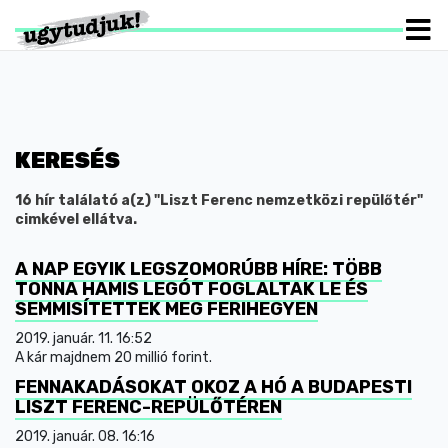
KERESÉS
16 hír találató a(z) "Liszt Ferenc nemzetközi repülőtér"
cimkével ellátva.
A NAP EGYIK LEGSZOMORÚBB HÍRE: TÖBB
TONNA HAMIS LEGÓT FOGLALTAK LE ÉS
SEMMISÍTETTEK MEG FERIHEGYEN
2019. január. 11. 16:52
A kár majdnem 20 millió forint.
FENNAKADÁSOKAT OKOZ A HÓ A BUDAPESTI
LISZT FERENC-REPÜLŐTÉREN
2019. január. 08. 16:16