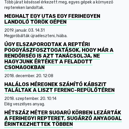
Több járat késéssel érkezett meg, egyes gépek a környező
reptereken landoltak.
MEGHALT EGY UTAS EGY FERIHEGYEN
LANDOLÓ TÖRÖK GÉPEN
2019. január. 03. 14:31
Megpróbálták újraéleszteni, hiába.
ÚGY ELSZAPORODTAK A REPTÉRI
POGGYÁSZFOSZTOGATÁSOK, HOGY MÁR A
RENDŐRSÉG IS AZT TANÁCSOLJA, NE
HAGYJUNK ÉRTÉKET A FELADOTT
CSOMAGOKBAN
2018. december. 20. 12:08
HALÁLOS MÉREGNEK SZÁMÍTÓ KÁBSZIT
TALÁLTAK A LISZT FERENC-REPÜLŐTÉREN
2018. szeptember. 20. 10:14
Elég veszélyes anyag.
HÉTSZÁZ MÉTER SUGARÚ KÖRBEN LEZÁRTÁK
A FERIHEGYI REPTERET, SUGÁRZÓ ANYAGGAL
ÉRINTKEZHETTEK TÖBBEN