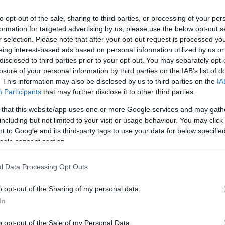
 BE A METRO ÁRUHÁZ AZ ÁRSAPKÁS TERMÉKEKRE
to opt-out of the sale, sharing to third parties, or processing of your per
formation for targeted advertising by us, please use the below opt-out s
r selection. Please note that after your opt-out request is processed y
eing interest-based ads based on personal information utilized by us or
ot vehet egy vásárló. Itt a teljes lista!
disclosed to third parties prior to your opt-out. You may separately opt-
losure of your personal information by third parties on the IAB’s list of
EM JÁR AZ ÁRSAPKA
. This information may also be disclosed by us to third parties on the
IA
Participants
that may further disclose it to other third parties.
 that this website/app uses one or more Google services and may gath
fajhoz tartozó szárnyasokból (kivéve a keltetésre szán
including but not limited to your visit or usage behaviour. You may click 
 to Google and its third-party tags to use your data for below specifi
T ELFOGYOTT JAPÁNBAN A MEKIS KRUMPLI
ogle consent section.
l Data Processing Opt Outs
s krumplit lehet kérni.
o opt-out of the Sharing of my personal data.
LÁG LEGNAGYOBB KRUMPLIJA, ÉS MÉG NEVE IS VA
In
o opt-out of the Sale of my Personal Data.