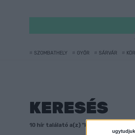
SZOMBATHELY
GYŐR
SÁRVÁR
KÖ
KERESÉS
10 hír találató a(z) "krumpli" cimkével 
ugytudjuk