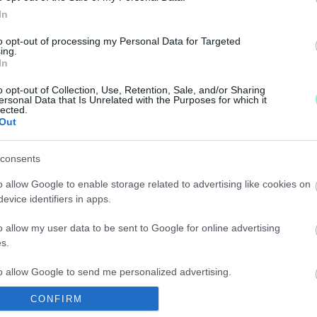
In
to opt-out of processing my Personal Data for Targeted
K A KÜLÜGYMINISZTÉRIUM DOLGOZÓI KARÁCSONY
ing.
In
o opt-out of Collection, Use, Retention, Sale, and/or Sharing
ersonal Data that Is Unrelated with the Purposes for which it
lected.
Out
 VAGYIS 4,4 MILLIÓ FORINTBA FÁJT A KRUMPLIZ
consents
atályon kívül helyezését, a kormánypártok nem kegyelm
o allow Google to enable storage related to advertising like cookies on
evice identifiers in apps.
Z TISZAÚJVÁROSBAN
o allow my user data to be sent to Google for online advertising
s.
 környéken, egyszerű megoldást választott a kormány
to allow Google to send me personalized advertising.
ONLINE MEGBESZÉLGETÉSEN
CONFIRM
o allow Google to enable storage related to analytics like cookies on