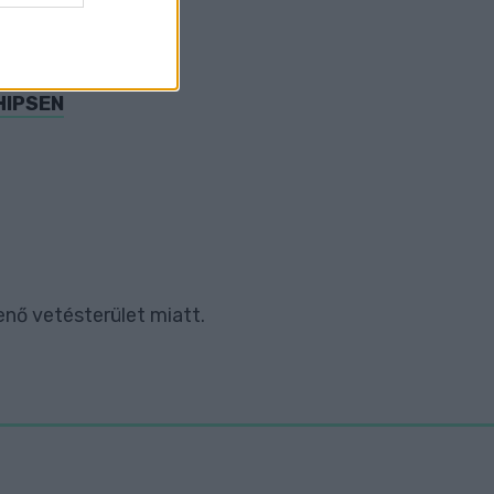
HIPSEN
nő vetésterület miatt.