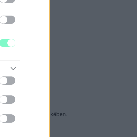
RA
ÁS
eztek.
párt a győzelem érdekében.