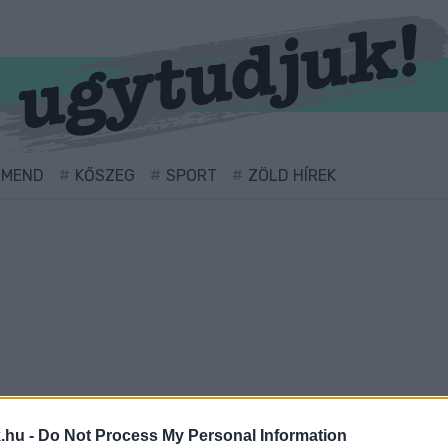
RMEND
KŐSZEG
SPORT
ZÖLD HÍREK
ellátva.
.hu -
Do Not Process My Personal Information