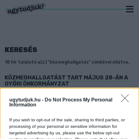
KERESÉS
18 hír találató a(z) "közmeghallgatás" cimkével ellátva.
KÖZMEGHALLGATÁST TART MÁJUS 28-ÁN A
GYŐRI ÖNKORMÁNYZAT
2026. május. 12. 16:12
A városházi fórumon a lakosok és helyi szervezetek képviselői is
ugytudjuk.hu -
Do Not Process My Personal
Information
kérdezhetnek, javaslatokat tehetnek.
KÖZMEGHALLGATÁST TART A GYŐRI
ÖNKORMÁNYZAT NOVEMBER 27-ÉN
If you wish to opt-out of the sale, sharing to third parties, or
processing of your personal or sensitive information for
2025. november. 14. 10:31
targeted advertising by us, please use the below opt-out
Ha véleménye van, itt elmondhatja.