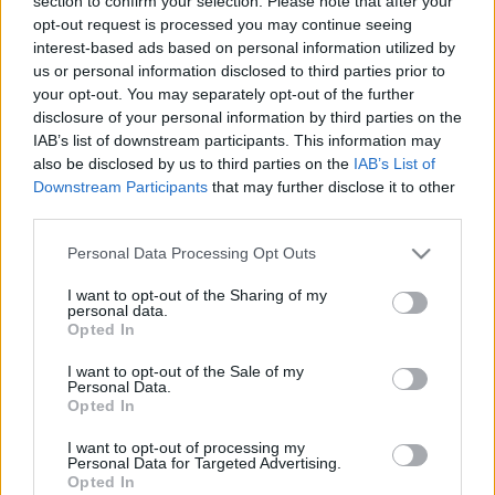
section to confirm your selection. Please note that after your
ZÁPOROZTAK A KÉRDÉSEK A GYŐRI
opt-out request is processed you may continue seeing
KÖZMEGHALLGATÁSON
interest-based ads based on personal information utilized by
us or personal information disclosed to third parties prior to
2025. május. 29. 17:30
your opt-out. You may separately opt-out of the further
Közbiztonság, tisztaság, sport, madarak, minden játszott.
disclosure of your personal information by third parties on the
MÁJUS 29-ÉN, 15:00 ÓRÁTÓL
IAB’s list of downstream participants. This information may
KÖZMEGHALLGATÁST TARTANAK A GYŐRI
also be disclosed by us to third parties on the
IAB’s List of
VÁROSHÁZÁN
Downstream Participants
that may further disclose it to other
2025. május. 21. 09:06
third parties.
Akinek véleménye van, ott elmondhatja.
Please note that this website/app uses one or more Google
Personal Data Processing Opt Outs
NOVEMBER 28-ÁN TARTJÁK AZ IDEI
services and may gather and store information including but
KÖZMEGHALLGATÁST GYŐRBEN
not limited to your visit or usage behaviour. You may click to
I want to opt-out of the Sharing of my
personal data.
2024. november. 20. 07:50
grant or deny consent to Google and its third-party tags to
Opted In
Érkezési sorrendben lehet majd felszólalni.
use your data for below specified purposes in below Google
NEM FÉRTEK BE AZ EMBEREK A TEREMBE AZ
consent section.
I want to opt-out of the Sale of my
LMP SÓSKÚTI KÖZMEGHALLGATÁSÁN
Personal Data.
Opted In
2024. január. 25. 09:21
Helyi népszavazást indít a zöld párt.
I want to opt-out of processing my
Personal Data for Targeted Advertising.
DECEMBER 13-ÁN TARTJÁK A SZOKÁSOS ÉVI
Opted In