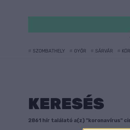
SZOMBATHELY
GYŐR
SÁRVÁR
KÖ
KERESÉS
2861 hír találató a(z) "koronavírus" ci