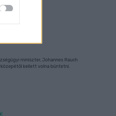
észségügyi miniszter, Johannes Rauch
közepétől kellett volna büntetni.