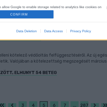
o allow Google to enable storage related to analytics like cookies on
ŐZÖTT, ELHUNYT 54 BETEG
evice identifiers in apps.
CONFIRM
o allow Google to enable storage related to functionality of the website
Data Deletion
Data Access
Privacy Policy
o allow Google to enable storage related to personalization.
TÁST AUSZTRIÁBAN
o allow Google to enable storage related to security, including
cation functionality and fraud prevention, and other user protection.
lleni kötelező védőoltás felfüggesztéséről. Az új eg
letik. Valójában a kötelezettség megszegését március 
ŐZÖTT, ELHUNYT 54 BETEG
3
4
5
6
7
...
287