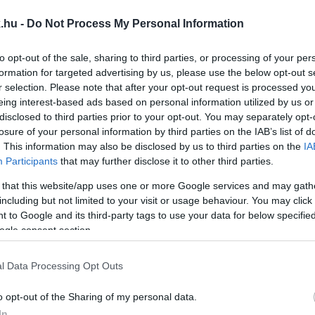
35 BETEG
.hu -
Do Not Process My Personal Information
to opt-out of the sale, sharing to third parties, or processing of your per
zban.
formation for targeted advertising by us, please use the below opt-out s
r selection. Please note that after your opt-out request is processed y
eing interest-based ads based on personal information utilized by us or
BATHELYEN ISMÉT EMELKEDIK A KORONAVÍRUS Ö
disclosed to third parties prior to your opt-out. You may separately opt-
losure of your personal information by third parties on the IAB’s list of
. This information may also be disclosed by us to third parties on the
IA
Participants
that may further disclose it to other third parties.
 that this website/app uses one or more Google services and may gath
including but not limited to your visit or usage behaviour. You may click 
 to Google and its third-party tags to use your data for below specifi
ogle consent section.
l Data Processing Opt Outs
ő, közülük 6 millió 183 ezer 487 fő a második, 3 milli
o opt-out of the Sharing of my personal data.
In