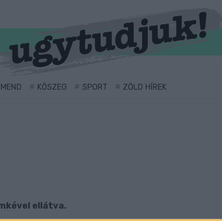
RMEND
KŐSZEG
SPORT
ZÖLD HÍREK
mkével ellátva.