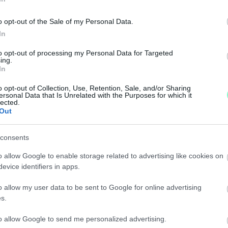
IÁNS KEZDETT ŐRÜLT TERJEDÉSBE
o opt-out of the Sale of my Personal Data.
In
sökken.
to opt-out of processing my Personal Data for Targeted
ing.
COVID-TESZTELÉS AUSZTRIÁBAN
In
o opt-out of Collection, Use, Retention, Sale, and/or Sharing
ersonal Data that Is Unrelated with the Purposes for which it
llentétben ott ingyen volt és bármennyi, egészen mos
lected.
Out
TAI: 4902 AZ ÚJ FERTŐZÖTT, ELHUNYT 178 BET
consents
o allow Google to enable storage related to advertising like cookies on
evice identifiers in apps.
ÁTOZÁS MEGSZŰNIK NAGY-BRITANNIÁBAN
o allow my user data to be sent to Google for online advertising
s.
to allow Google to send me personalized advertising.
ük az utasazonosító űrlapot, és senkinek nem kell koron