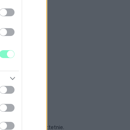
tanáig.
EG
avírus-tesztet végeztetnie.