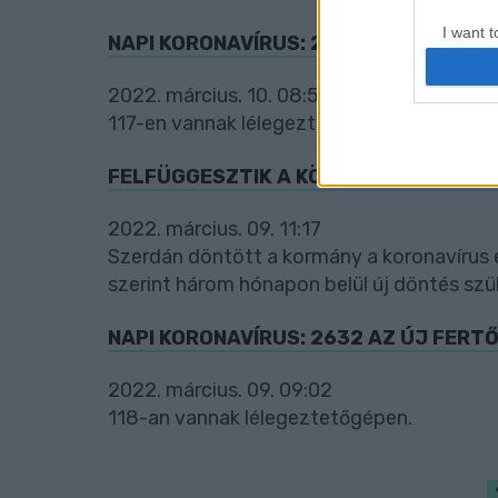
I want t
NAPI KORONAVÍRUS: 2377 AZ ÚJ FERT
web or d
2022. március. 10. 08:54
I want t
117-en vannak lélegeztetőgépen.
or app.
I want t
FELFÜGGESZTIK A KÖTELEZŐ VÉDŐOL
I want t
2022. március. 09. 11:17
authenti
Szerdán döntött a kormány a koronavírus e
szerint három hónapon belül új döntés szü
NAPI KORONAVÍRUS: 2632 AZ ÚJ FERT
2022. március. 09. 09:02
118-an vannak lélegeztetőgépen.