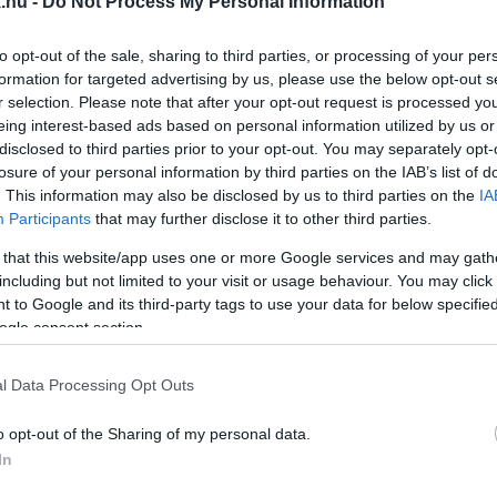
.hu -
Do Not Process My Personal Information
DI KOSÁRLABDÁZÁS ATYJA
to opt-out of the sale, sharing to third parties, or processing of your per
formation for targeted advertising by us, please use the below opt-out s
r selection. Please note that after your opt-out request is processed y
eing interest-based ads based on personal information utilized by us or
disclosed to third parties prior to your opt-out. You may separately opt-
losure of your personal information by third parties on the IAB’s list of
. This information may also be disclosed by us to third parties on the
IA
Participants
that may further disclose it to other third parties.
az Egis Körmend játékosa.
 that this website/app uses one or more Google services and may gath
including but not limited to your visit or usage behaviour. You may click 
ŐRSÉG A KÖRMEND-HONVÉD MECCSEN TÖRTÉNT S
 to Google and its third-party tags to use your data for below specifi
ogle consent section.
l Data Processing Opt Outs
 A TESTÜLET A KÖRMENDI KOSÁRCSAPAT IDEI TÁ
o opt-out of the Sharing of my personal data.
In