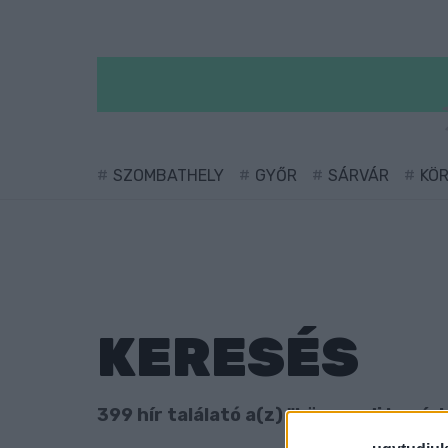
SZOMBATHELY
GYŐR
SÁRVÁR
KÖ
KERESÉS
399 hír találató a(z) "körmendi kosárl