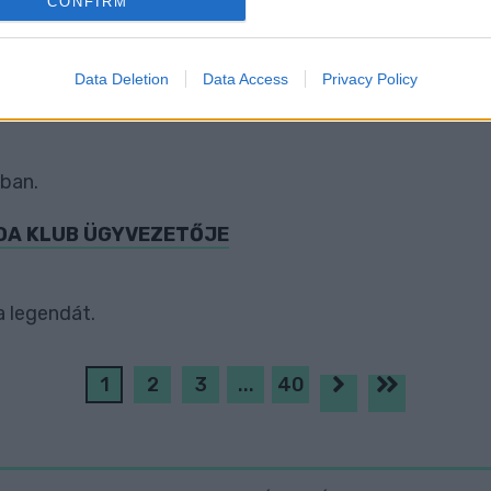
CONFIRM
evice identifiers in apps.
o allow Google to enable storage related to functionality of the website
Data Deletion
Data Access
Privacy Policy
VÉGLEG VISSZAVONUL A KOSÁRLABDÁZÁSTÓL
o allow Google to enable storage related to personalization.
ban.
o allow Google to enable storage related to security, including
cation functionality and fraud prevention, and other user protection.
BDA KLUB ÜGYVEZETŐJE
a legendát.
1
2
3
...
40