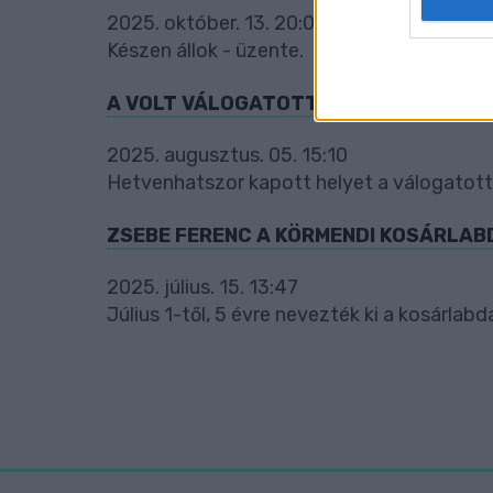
2025. október. 13. 20:06
web or d
Készen állok - üzente.
I want t
or app.
A VOLT VÁLOGATOTT LÓRÁNT PÉTER 
I want t
2025. augusztus. 05. 15:10
Hetvenhatszor kapott helyet a válogatott
I want t
authenti
ZSEBE FERENC A KÖRMENDI KOSÁRLA
2025. július. 15. 13:47
Július 1-től, 5 évre nevezték ki a kosárlabd