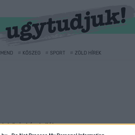
RMEND
KŐSZEG
SPORT
ZÖLD HÍREK
abda" cimkével ellátva.