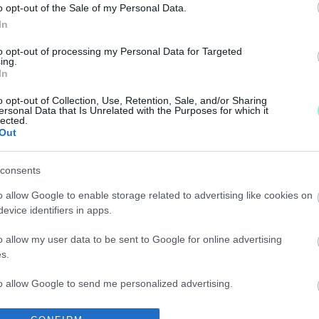
o opt-out of the Sale of my Personal Data.
tenék a keretet.
In
 SZERZŐDÉST BONTOTT AZ EGIS KÖRMEND MARCH
to opt-out of processing my Personal Data for Targeted
ing.
In
yagi hátrány.
o opt-out of Collection, Use, Retention, Sale, and/or Sharing
ersonal Data that Is Unrelated with the Purposes for which it
lected.
 RÉGI/ÚJ VEZETŐEDZŐJE
Out
consents
ner munkáját.
o allow Google to enable storage related to advertising like cookies on
evice identifiers in apps.
ZON VÉGÉN VISSZAVONUL
o allow my user data to be sent to Google for online advertising
s.
to allow Google to send me personalized advertising.
ONTE MADISON BEJELENTKEZETT AZ EDZŐI ÁLLÁ
o allow Google to enable storage related to analytics like cookies on