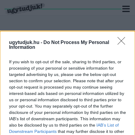
ugytudjuk.hu -
Do Not Process My Personal
KERESÉS
Information
5 hír találató a(z) "képzőművészet" cimkével ellátva.
If you wish to opt-out of the sale, sharing to third parties, or
processing of your personal or sensitive information for
SZOMBATON NYÍLIK MEG A GYŐR VÁRMEGYEI
targeted advertising by us, please use the below opt-out
ŐSZI TÁRLAT
section to confirm your selection. Please note that after your
opt-out request is processed you may continue seeing
2023. szeptember. 14. 11:39
interest-based ads based on personal information utilized by
A nyílt alkotói pályázatra idén 56 Győrben és a győri járásban élő,
us or personal information disclosed to third parties prior to
illetve innen elszármazott képző- és iparművész 102 munkája
your opt-out. You may separately opt-out of the further
érkezett be.
disclosure of your personal information by third parties on the
DÉZSI POLGÁRMESTER IS HELYET KAPOTT A
IAB’s list of downstream participants. This information may
GYŐR JELES MŰVÉSZEIT BEMUTATÓ
also be disclosed by us to third parties on the
IAB’s List of
JUBILEUMI ALBUMBAN
Downstream Participants
that may further disclose it to other