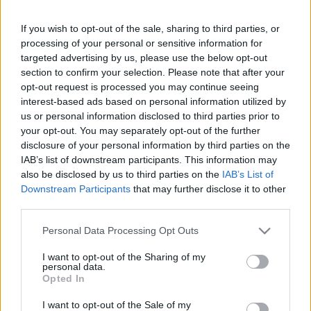
A JÁNOSHÁZI FIDELITAS ELNÖK CÉGE
VISSZAFIZETTE AZ NKA-TÓL KAPOTT 10
If you wish to opt-out of the sale, sharing to third parties, or
MILLIÓ FORINTOS TÁMOGATÁST, AMIT
processing of your personal or sensitive information for
KÖZÖSSÉGÉPÍTŐ PROGRAMOK
targeted advertising by us, please use the below opt-out
MEGVALÓSÍTÁSÁRA KAPTAK
section to confirm your selection. Please note that after your
opt-out request is processed you may continue seeing
2026. május. 26. 09:12
De vajon miért pályáztak, ha aztán nem is akarnak programot
interest-based ads based on personal information utilized by
tartani.
us or personal information disclosed to third parties prior to
your opt-out. You may separately opt-out of the further
MÁRKUS KRISTÓF, AZ NKA-TÓL 10 MILLIÓ
disclosure of your personal information by third parties on the
FORINTOT KAPOTT JÁNOSHÁZI CÉG
IAB’s list of downstream participants. This information may
ÜGYVEZETŐJE SZERINT NEKI NEM KELL
NYILATKOZNIA ARRÓL, HOGY MIRE KÖLTIK EL A
also be disclosed by us to third parties on the
IAB’s List of
KÖZPÉNZT
Downstream Participants
that may further disclose it to other
third parties.
2026. május. 05. 08:54
Azzal kapcsolatban is szerettük volna kérdezni, hogy az elnyert
Please note that this website/app uses one or more Google
Personal Data Processing Opt Outs
összegnek van-e ahhoz köze, hogy a helyi Fidelitas elnöke.
services and may gather and store information including but
KÉNYTELEN VOLT PÉNZT VISSZAADNI A
not limited to your visit or usage behaviour. You may click to
I want to opt-out of the Sharing of my
personal data.
KORMÁNY AZOKNAK AZ
grant or deny consent to Google and its third-party tags to
Opted In
ÖNKORMÁNYZATOKNAK, AMIK A KIRÓTT
use your data for below specified purposes in below Google
SZOLIDARITÁSI ADÓ BEFIZETÉSE UTÁN A
consent section.
I want to opt-out of the Sale of my