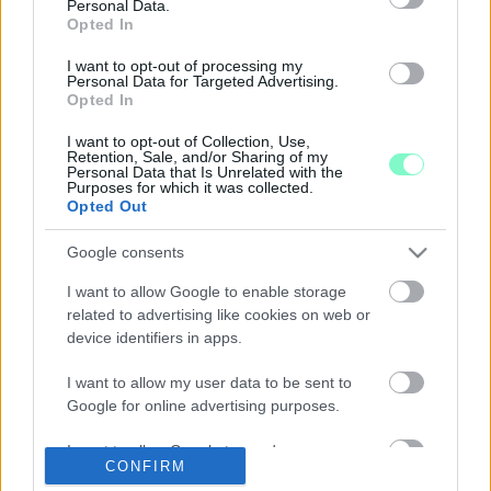
MŰKÖDÉSKÉPTELENSÉG SZÉLÉN TÁNCOLTAK
Personal Data.
Opted In
2026. január. 02. 08:32
Szentgotthárdnak közel 245 millió forintot, Büknek 39-et,
I want to opt-out of processing my
Körmendnek pedig 33-at kellett utalnia az államnak.
Personal Data for Targeted Advertising.
Opted In
ÖSSZEVEREKEDETT, HARAPTA, RÚGTA,
KARMOLTA EGYMÁST EGY NAGYMAMA ÉS
I want to opt-out of Collection, Use,
UNOKÁJA JÁNOSHÁZÁN AZ UTCÁN
Retention, Sale, and/or Sharing of my
Personal Data that Is Unrelated with the
2025. november. 25. 12:30
Purposes for which it was collected.
A bíróság ítéli meg a meccset.
Opted Out
AKÁR 6 VAS MEGYEI KASTÉLY IS
Google consents
MAGÁNTULAJDONBA KERÜLHET
I want to allow Google to enable storage
2024. július. 31. 11:07
A bozsoki, a jánosházi, a körmendi, a sárvári, a vépi és a
related to advertising like cookies on web or
vasszécsenyi kastély is ingyen cserélhet gazdát. A sárvári
device identifiers in apps.
önkormányzat vinné a Nádasdy-kastélyt.
I want to allow my user data to be sent to
KERÉKPÁROSRA TÁMADT KÉT NŐ
Google for online advertising purposes.
JÁNOSHÁZÁN
2024. február. 01. 08:07
I want to allow Google to send me
Hajánál fogva rángatták, rugdosták, még egy élet kioltására
CONFIRM
personalized advertising.
alkalmas bot is előkerült.