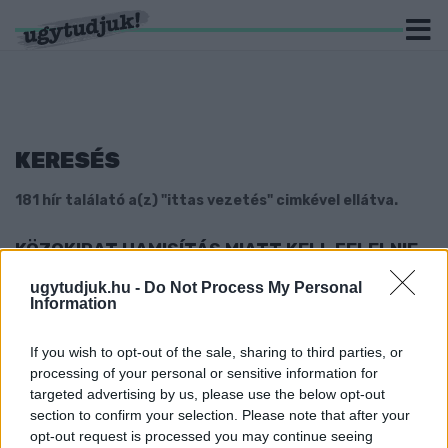
KERESÉS
181 hír találató a(z) "ittas vezetés" cimkével ellátva.
KÖZOKIRAT HAMISÍTÁS MIATT KELL FELELNIE
EGY VASI FÉRFINAK
ugytudjuk.hu -
Do Not Process My Personal
2025. június. 03. 11:46
Information
Külföldön elvették a jogsiját, itthon megpróbált trükközni vele.
KIAKASZTOTTA AZ ALKOHOLSZONDÁT EGY
If you wish to opt-out of the sale, sharing to third parties, or
SOFŐR, AKIT A KÖRMENDI RENDŐRÖK FOGTAK
processing of your personal or sensitive information for
MEG KEDD ÉJJEL
targeted advertising by us, please use the below opt-out
section to confirm your selection. Please note that after your
2025. május. 28. 18:42
opt-out request is processed you may continue seeing
Potyogtak az ittas sofőrök a vasi éjszakában.