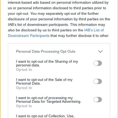
interest-based ads based on personal information utilized by
EGY ESTE ALATT KÉTSZER BUKOTT MEG EGY
us or personal information disclosed to third parties prior to
ITTAS SZOMBATHELYI SOFŐR
your opt-out. You may separately opt-out of the further
2025. Április. 30. 09:18
disclosure of your personal information by third parties on the
Produkcióját a bíróság fogja zsűrizni.
IAB’s list of downstream participants. This information may
450 ITTAS SOFŐR ELLEN INTÉZKEDTEK
also be disclosed by us to third parties on the
IAB’s List of
HÚSVÉTKOR
Downstream Participants
that may further disclose it to other
third parties.
2025. Április. 22. 18:29
Ez négy nap mérlege.
Please note that this website/app uses one or more Google
Personal Data Processing Opt Outs
EGY FIATAL HALT MEG EGY GYŐR-MOSON-
services and may gather and store information including but
SOPRON VÁRMEGYEI DISZKÓBALESETBEN
not limited to your visit or usage behaviour. You may click to
I want to opt-out of the Sharing of my
personal data.
grant or deny consent to Google and its third-party tags to
2025. Április. 15. 11:03
Opted In
use your data for below specified purposes in below Google
Buli után ittasan vezetett a sofőr, felborultak, de a társai nem
consent section.
hívtak megfelelő segítséget, tragédia lett a vége.
I want to opt-out of the Sale of my
Personal Data.
ŐRIZETBE VETTEK EGY ITTAS VEZETŐT
Opted In
SZOMBATHELYEN
I want to opt-out of processing my
2025. február. 07. 10:38
Personal Data for Targeted Advertising.
Rövid időn belül kétszer ült ittasan a volán mögé.
Opted In
VISSZAPILLANTÓ TÜKRÖT TÖRT EGY RÉSZEG
I want to opt-out of Collection, Use,