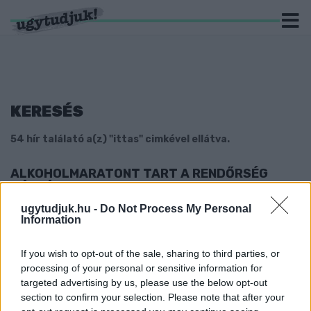
KERESÉS
54 hír találató a(z) "ittas" cimkével ellátva.
ALKOHOLMARATONT TART A RENDŐRSÉG
HÚSVÉTKOR
2022. Április. 14. 18:18
ugytudjuk.hu -
Do Not Process My Personal
Information
Amúgy sem érdemes bepálinkázva vezetni, de az ünnep miatt
most sűrűbb lesz az alkoholtesztelés az utakon.
RÉSZEG SOFŐR GÁZOLT GYŐRSZENTIVÁNON
If you wish to opt-out of the sale, sharing to third parties, or
processing of your personal or sensitive information for
2022. március. 03. 19:26
targeted advertising by us, please use the below opt-out
Egy ittas férfi elütött egy bicikliző 71 éves nőt, majd a kocsi alá
section to confirm your selection. Please note that after your
szorult kerékpárral együtt, segítségnyújtás nélkül elhajtott.