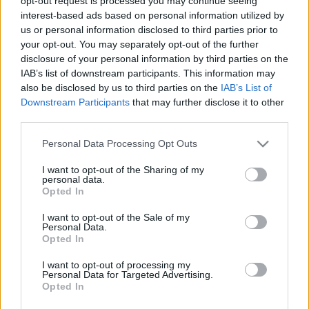
opt-out request is processed you may continue seeing
JÖN A KARÁCSONY, A VASI SOFŐRÖK MÁR EL IS
interest-based ads based on personal information utilized by
KEZDTEK INNI
us or personal information disclosed to third parties prior to
your opt-out. You may separately opt-out of the further
2021. december. 22. 10:39
Egyikük rögtön balesetbe is keveredett Kőszegen.
disclosure of your personal information by third parties on the
IAB’s list of downstream participants. This information may
RÉSZEGEN ÉS JOGSI NÉLKÜL ÜTKÖZÖTT
also be disclosed by us to third parties on the
IAB’s List of
AUTÓJÁVAL EGY FÉRFI GÖNYÜN
Downstream Participants
that may further disclose it to other
2021. december. 03. 09:24
third parties.
Van, aki akkor sem bírja letenni az italt, ha tudja, hogy vezetni
fog.
Please note that this website/app uses one or more Google
Personal Data Processing Opt Outs
services and may gather and store information including but
ADDIG TRAKTOROZOTT RÉSZEGEN EGY HELYI
not limited to your visit or usage behaviour. You may click to
I want to opt-out of the Sharing of my
FÉRFI FELSŐCSATÁRON, MÍG LE NEM ESETT
personal data.
grant or deny consent to Google and its third-party tags to
Opted In
2021. december. 01. 16:33
use your data for below specified purposes in below Google
Majd haladt tovább a fűnyíró, féktelenül.
consent section.
I want to opt-out of the Sale of my
DISZNÓÖLÉS UTÁN, RÉSZEGEN VEZETETT EGY
Personal Data.
Opted In
LOPOTT KOCSIT EGY FÉRFI AZ ŐRSÉGBEN
2021. május. 27. 20:42
I want to opt-out of processing my
A férfi nem jutott messzire, a kocsival árokba csapódott.
Personal Data for Targeted Advertising.
Opted In
VÁDAT EMELTEK A KŐSZEGI SZILVESZTERI
ÁMOKFUTÓ ELLEN