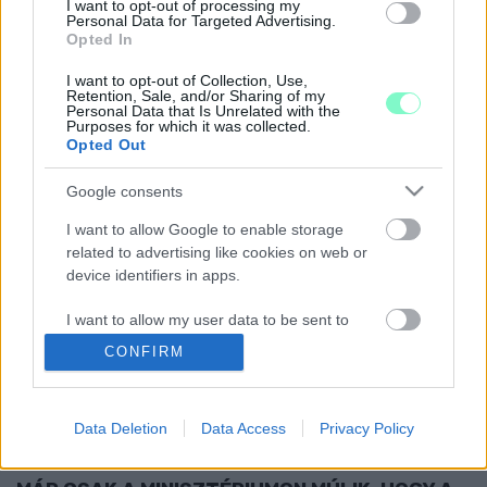
SZOMBATHELY LEGKIVÁLÓBB TANULÓIT
I want to opt-out of processing my
DÍJAZTÁK
Personal Data for Targeted Advertising.
Opted In
2025. június. 18. 19:25
Eredményes volt a tanév.
I want to opt-out of Collection, Use,
Retention, Sale, and/or Sharing of my
TÖBB HALÁLOS ÁLDOZATTAL JÁRÓ
Personal Data that Is Unrelated with the
LÖVÖLDÖZÉS TÖRTÉNT EGY GRAZI ISKOLÁNÁL
Purposes for which it was collected.
Opted Out
2025. június. 10. 12:01
Legkevesebb öten veszették életüket.
Google consents
CSŐTÖRÉS MIATT HAZAKÜLDTÉK MA A GYŐRI
I want to allow Google to enable storage
KAZINCZY FERENC GIMNÁZIUM TANULÓIT
related to advertising like cookies on web or
2025. június. 03. 17:41
device identifiers in apps.
A gyerekek csatorna-szagot éreztek az épületben.
DÍJHÁTRALÉK MIATT MA LESZERELTÉK A
I want to allow my user data to be sent to
SZOMBATHELYI 11-ES HUSZÁR ÚTI APÁCZAI
Google for online advertising purposes.
CONFIRM
ÉPÜLET GÁZÓRÁJÁT
I want to allow Google to send me
2025. Április. 14. 18:02
personalized advertising.
Az épületben bérlőként működő Waldorf iskola fél éve nem
Data Deletion
Data Access
Privacy Policy
fizetett bérleti díjat, ezért most az egész létesítmény nehéz
I want to allow Google to enable storage
helyzetbe került.
related to analytics like cookies on web or