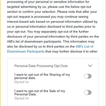
A város idén saját költségvetéséből 8 millió forintot különített el
processing of your personal or sensitive information for
erre a célra.
targeted advertising by us, please use the below opt-out
section to confirm your selection. Please note that after your
A WALDORF ISKOLA SZERINT A 11-ES HUSZÁR
opt-out request is processed you may continue seeing
ÚTI ÉPÜLET ISKOLA ÁLTAL HASZNÁLT
interest-based ads based on personal information utilized by
TERÜLETE RENDELTETÉSSZERŰ
us or personal information disclosed to third parties prior to
HASZNÁLATRA ALKALMATLAN ÁLLAPOTBAN
VAN, EZÉRT NEM FIZETNEK BÉRLETI DÍJAT
your opt-out. You may separately opt-out of the further
disclosure of your personal information by third parties on the
2025. július. 04. 10:02
IAB’s list of downstream participants. This information may
Egyre nehezebb helyzetben van a volt parancsnoki épületet
also be disclosed by us to third parties on the
IAB’s List of
üzemeltető Apáczai Alapítvány. Bezárhatják az ingatlant.
Downstream Participants
that may further disclose it to other
AZ ISKOLÁBAN RÁNGATTA MEG FIA
third parties.
OSZTÁLYTÁRSÁT EGY SZOMBATHELYI NŐ
Please note that this website/app uses one or more Google
Personal Data Processing Opt Outs
2025. június. 30. 09:10
services and may gather and store information including but
A gyerekek összeszólalkoztak, anyuka meg ment rendet tenni.
not limited to your visit or usage behaviour. You may click to
I want to opt-out of the Sharing of my
SZOMBATHELYI ISKOLÁBAN TÖRTÉNT
personal data.
grant or deny consent to Google and its third-party tags to
Opted In
VEREKEDÉS MIATT KELL EGY FIÚNAK A
use your data for below specified purposes in below Google
BÍRÓSÁG ELÉ ÁLLNIA
consent section.
I want to opt-out of the Sale of my
Personal Data.
2025. június. 25. 08:13
Opted In
Az elkövető a sértettet tenyérrel arcon, ököllel orrba ütötte.