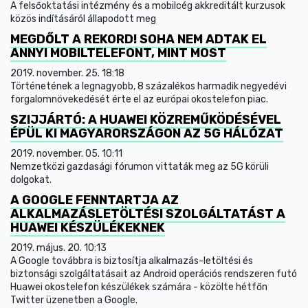
A felsőoktatási intézmény és a mobilcég akkreditált kurzusok
közös indításáról állapodott meg
MEGDŐLT A REKORD! SOHA NEM ADTAK EL
ANNYI MOBILTELEFONT, MINT MOST
2019. november. 25. 18:18
Történetének a legnagyobb, 8 százalékos harmadik negyedévi
forgalomnövekedését érte el az európai okostelefon piac.
SZIJJÁRTÓ: A HUAWEI KÖZREMŰKÖDÉSÉVEL
ÉPÜL KI MAGYARORSZÁGON AZ 5G HÁLÓZAT
2019. november. 05. 10:11
Nemzetközi gazdasági fórumon vittaták meg az 5G körüli
dolgokat.
A GOOGLE FENNTARTJA AZ
ALKALMAZÁSLETÖLTÉSI SZOLGÁLTATÁST A
HUAWEI KÉSZÜLÉKEKNEK
2019. május. 20. 10:13
A Google továbbra is biztosítja alkalmazás-letöltési és
biztonsági szolgáltatásait az Android operációs rendszeren futó
Huawei okostelefon készülékek számára - közölte hétfőn
Twitter üzenetben a Google.