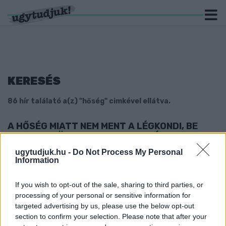
KERESÉS
86 hír találató a(z) "hőség" cimkével ellátva.
A HŐSÉG MIATT NEM MENT A LÉGKONDI, BE
KELLETT TÖRNI A VONAT ABLAKÁT A
KELETIBEN
ugytudjuk.hu -
Do Not Process My Personal
Information
2022. július. 01. 16:00
Ugyanis áram sem volt.
HÉTFŐ ESTIG MARAD A HŐSÉGRIADÓ
If you wish to opt-out of the sale, sharing to third parties, or
processing of your personal or sensitive information for
2022. július. 01. 07:59
targeted advertising by us, please use the below opt-out
Még éjjel is izzadni fogunk.
section to confirm your selection. Please note that after your
A METEOROLÓGIAI SZOLGÁLAT ARRA