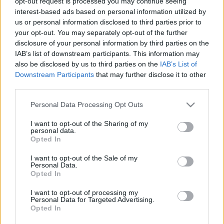
opt-out request is processed you may continue seeing
FIGYELMEZETET, HOGY A GYENGE
interest-based ads based on personal information utilized by
HIDEGFRONT NE TÉVESSZEN MEG SENKIT,
us or personal information disclosed to third parties prior to
FOKOZÓDIK A KÁNIKULA
your opt-out. You may separately opt-out of the further
disclosure of your personal information by third parties on the
2022. június. 28. 09:53
A hőség mellett további zivatarokra kell készülni.
IAB’s list of downstream participants. This information may
also be disclosed by us to third parties on the
IAB’s List of
FOKOZÓDÓ KÁNIKULÁRA FIGYELMEZTET A
Downstream Participants
that may further disclose it to other
METEOROLÓGIAI SZOLGÁLAT
third parties.
2022. június. 27. 19:33
Győr-Moson-Sopron és Vas megyére zivatarveszély miatt is
Please note that this website/app uses one or more Google
Personal Data Processing Opt Outs
elsőfokú figyelmeztetést adtak ki.
services and may gather and store information including but
not limited to your visit or usage behaviour. You may click to
I want to opt-out of the Sharing of my
MINDENKI IS A SZOMBATHELYI TÓFÜRDŐN
personal data.
grant or deny consent to Google and its third-party tags to
KERESI A FELFRISSÜLÉST A HŐSÉGBEN
Opted In
use your data for below specified purposes in below Google
2022. június. 27. 17:02
consent section.
I want to opt-out of the Sale of my
Az utcán áll a sor.
Personal Data.
Opted In
HŐSÉG: ÉLETBE LÉPETT A HARMADFOKÚ
RIASZTÁS, CSÜTÖRTÖKIG TART A KÁNIKULA
I want to opt-out of processing my
Personal Data for Targeted Advertising.
2022. június. 27. 06:24
Opted In
Akár 40 fok is lehet a hőmérséklet, árnyékban.