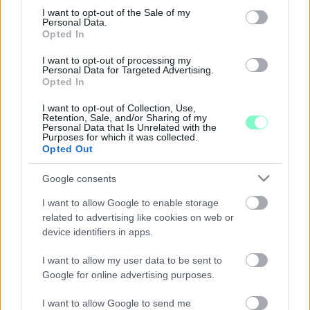
ALMÁSFÜZITŐ LESZ A NAGYKÖLKEDI GUMIK
consent section.
EGYIK VÉGSŐ ÁLLOMÁSA
I want to opt-out of the Sale of my
Personal Data.
2026. Április. 28. 14:25
Opted In
Lépéscsillapító burkolatként, és zajcsökkentő falként születnek
újjá. De lesz olyan, ami egészben, egy telepen nézi végig az idők
I want to opt-out of processing my
Personal Data for Targeted Advertising.
végeztét.
Opted In
A 141 TISZA-MANDÁTUM AZT JELENTI, HOGY A
DÉL-VASBAN INDULÓ HORVÁTH NÁNDOR
I want to opt-out of Collection, Use,
Retention, Sale, and/or Sharing of my
ZSOLT LISTÁS HELYEN JUTOTT BE A
Personal Data that Is Unrelated with the
PARLAMENTBE
Purposes for which it was collected.
Opted Out
2026. Április. 19. 10:26
Magasabb szinten folytatódhat a gumi maffia ügyeinek
Google consents
feltárása.
UGYAN NEM NYERTE MEG EGYÉNIBEN A
I want to allow Google to enable storage
VÁLASZTÓKERÜLTETÉT DE STROMPOVÁ
related to advertising like cookies on web or
VIKTÓRIA ÉS HORVÁTH NÁNDOR ZSOLT IS
device identifiers in apps.
MANDÁTUMOT SZERZETT
I want to allow my user data to be sent to
2026. Április. 13. 08:25
Google for online advertising purposes.
Listáról kerülnek a parlamentbe.
HORVÁTH NÁNDOR ZSOLT: DURVA
I want to allow Google to send me