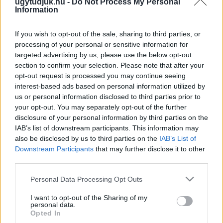
ugytudjuk.hu -
Do Not Process My Personal
ÉVTIZEDBEN VAS MEGYE 3. SZÁMÚ
Information
VÁLASZTÓKERÜLETÉBEN KIALAKULT
ÁLDATLAN ÁLLAPOTOKRÓL?"
If you wish to opt-out of the sale, sharing to third parties, or
2026. június. 23. 17:06
processing of your personal or sensitive information for
A tiszás képviselő elmondta, hogy nem szólalt meg az ügyben
targeted advertising by us, please use the below opt-out
Vas megye másik országgyűlési képviselője, Ágh Péter sem,
section to confirm your selection. Please note that after your
akinek az édesanyja felügyelte a kormányhivatalban a
opt-out request is processed you may continue seeing
környezetvédelmi hatóságot.
interest-based ads based on personal information utilized by
“NE ALÁÍRÁSOKAT GYŰJTSENEK, HANEM
us or personal information disclosed to third parties prior to
GYEREKET SZÜLJENEK.”
your opt-out. You may separately opt-out of the further
disclosure of your personal information by third parties on the
2026. május. 20. 09:02
IAB’s list of downstream participants. This information may
Megszólalt V. Németh Zsolt a gersekaráti iskola kapcsán.
also be disclosed by us to third parties on the
IAB’s List of
A NAGYKÖLKEDI GUMI-ÜGYBEN ÉRINTETT
Downstream Participants
that may further disclose it to other
V.NÉMETH ZSOLTOT JAVASOLJA A FIDESZ A
third parties.
PARLAMENT ÉLŐKÖRNYEZETÉRT FELELŐS
BIZOTTSÁG ELNÖKÉNEK
Please note that this website/app uses one or more Google
Personal Data Processing Opt Outs
services and may gather and store information including but
2026. Április. 30. 18:23
not limited to your visit or usage behaviour. You may click to
I want to opt-out of the Sharing of my
Furcsa lenne, ha gumihegyhez kapcsolódó korrupció ellen harcoló
personal data.
TISZA jóváhagyná a kinevezését.
grant or deny consent to Google and its third-party tags to
Opted In
use your data for below specified purposes in below Google