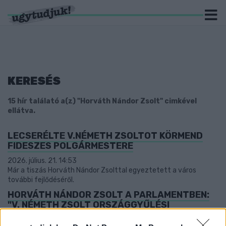
KERESÉS
15 hír találató a(z) "Horváth Nándor Zsolt" cimkével
ellátva.
LECSERÉLTE V.NÉMETH ZSOLTOT KÖRMEND
FIDESZES POLGÁRMESTERE
2026. július. 21. 14:53
Már a tiszás Horváth Nándor Zsolttal egyeztetett a város
további fejlődéséről.
HORVÁTH NÁNDOR ZSOLT A PARLAMENTBEN:
"V. NÉMETH ZSOLT ORSZÁGGYŰLÉSI
KÉPVISELŐ HÁNYSZOR TÁJÉKOZTATTA AZ
ORSZÁGGYŰLÉST AZ ELMÚLT MÁSFÉL