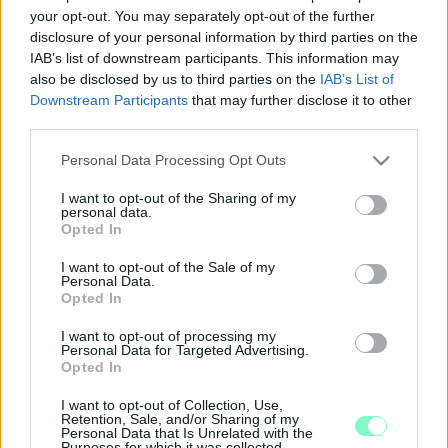
2025. október. 03. 10:28
your opt-out. You may separately opt-out of the further
A Paragvári utcában történt nemrég az eset.
disclosure of your personal information by third parties on the
HORVÁTH ÁKOST, A WEÖRES SÁNDOR SZÍNHÁZ
IAB’s list of downstream participants. This information may
SZÍNÉSZÉT HAGYTÁK HELYBEN TEGNAP A
also be disclosed by us to third parties on the
IAB’s List of
SZOMBATHELYI PARAGVÁRI ÚTI ABC-BEN
Downstream Participants
that may further disclose it to other
third parties.
2025. szeptember. 26. 10:34
Két tolvaj akart lopni a boltból, amikor a bolti dolgozók
Please note that this website/app uses one or more Google
Personal Data Processing Opt Outs
védelmére kelt.
services and may gather and store information including but
MEGZSAROLTÁK HORVÁTH ÁKOST, A
not limited to your visit or usage behaviour. You may click to
I want to opt-out of the Sharing of my
KAPOSVÁRON INDULÓ ELŐVÁLASZTÁSI
personal data.
grant or deny consent to Google and its third-party tags to
Opted In
JELÖLTET
use your data for below specified purposes in below Google
consent section.
2021. szeptember. 02. 11:21
I want to opt-out of the Sale of my
Personal Data.
Rendőrségi feljelentést tett a politikus.
Opted In
IDŐUTAZÓS THRILLER KÉSZÜLHET A
SZOMBATHELYI WEÖRES SÁNDOR SZÍNHÁZ
I want to opt-out of processing my
EGYIK SZÍNÉSZÉVEL
Personal Data for Targeted Advertising.
Opted In
2020. július. 20. 19:55
Balogh Jánossal foroghat a korábban több díjjal is jutalmazott A
I want to opt-out of Collection, Use,
Retention, Sale, and/or Sharing of my
pásztor alkotójának következő filmje.
Personal Data that Is Unrelated with the
Purposes for which it was collected.