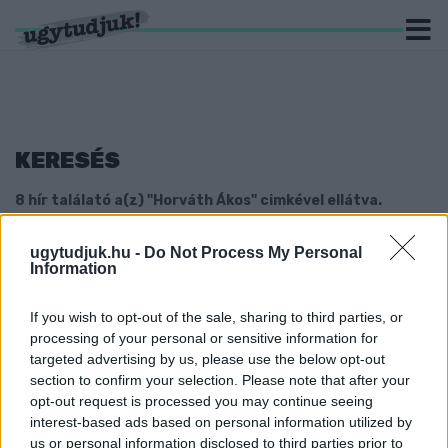
KERESÉS
8 hír találató a(z) "Horváth Ákos" cimkével ellátva.
3 ÉV BÖRTÖNT KAPOTT A FÉRFI, AKI
ugytudjuk.hu -
Do Not Process My Personal
MEGVERTE HORVÁTH ÁKOS, SZOMBATHELYI
Information
SZÍNÉSZT
If you wish to opt-out of the sale, sharing to third parties, or
2026. június. 09. 15:58
processing of your personal or sensitive information for
Az elkövető társának 240 óra közérdekű munkát kell
teljesítenie.
targeted advertising by us, please use the below opt-out
section to confirm your selection. Please note that after your
KITÜNTETTE A RENDŐRSÉG HORVÁTH ÁKOST,
opt-out request is processed you may continue seeing
ÉS AZ ÜZLETVEZETŐT, AKIK
interest-based ads based on personal information utilized by
MEGAKADÁLYOZTAK EGY BOLTI RABÁST
us or personal information disclosed to third parties prior to