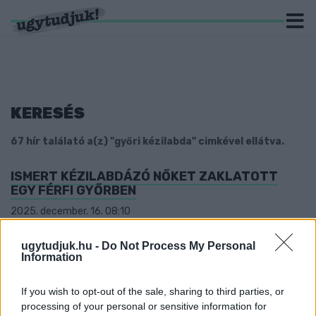
KERESÉS
67 hír találató a(z) "győri kézilabda" cimkével ellátva.
ISMERT KÉZILABDÁZÓ NŐKET ZAKLATOTT
EGY FÉRFI GYŐRBEN
2025. december. 16. 08:10
A két sértett el is költözött a vádlott miatt, de az új címen is
megtalálta őket.
ugytudjuk.hu -
Do Not Process My Personal
FODOR CSENGE SZERINT A VÉDEKEZÉSEN LESZ
Information
A HANGSÚLY A GYŐRI AUDI ETO KC
CSAPATÁNÁL
If you wish to opt-out of the sale, sharing to third parties, or
processing of your personal or sensitive information for
2022. augusztus. 01. 18:42