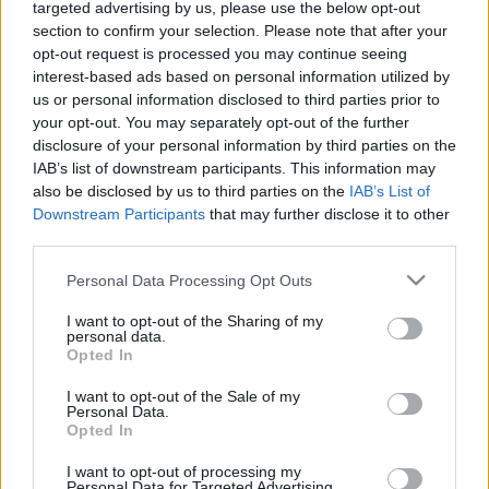
Nyilvános edzést tartott a bajnoki címvédő.
targeted advertising by us, please use the below opt-out
section to confirm your selection. Please note that after your
A GYORS DÖNTÉSHOZATALBAN FEJLŐDNE
opt-out request is processed you may continue seeing
DÁNIÁBAN A GYŐRI AUDI ETO KC
interest-based ads based on personal information utilized by
KÖLCSÖNJÁTÉKOSA, HÁFRA NOÉMI
us or personal information disclosed to third parties prior to
2022. július. 19. 09:22
your opt-out. You may separately opt-out of the further
A 76-szoros válogatott kézilabdázót egy szezonra adták
disclosure of your personal information by third parties on the
kölcsön az Odensének.
IAB’s list of downstream participants. This information may
DÁNIÁBAN FOLYTATJA A GYŐRI AUDI ETO
also be disclosed by us to third parties on the
IAB’s List of
MAGYAR VÁLOGATOTT ÁTLÖVŐJE, HÁFRA
Downstream Participants
that may further disclose it to other
NOÉMI
third parties.
2022. július. 11. 12:51
Please note that this website/app uses one or more Google
Personal Data Processing Opt Outs
Egy évre került kölcsönbe az Odense csapatához.
services and may gather and store information including but
HAZAI PÁLYÁN, A BUDAÖRS ELLEN KEZDI A
not limited to your visit or usage behaviour. You may click to
I want to opt-out of the Sharing of my
personal data.
BAJNOKSÁGOT A GYŐRI AUDI ETO KC,
grant or deny consent to Google and its third-party tags to
Opted In
DECEMBERBEN RENDEZIK AZ ELSŐ FRADI
use your data for below specified purposes in below Google
ELLENI RANGADÓT
consent section.
I want to opt-out of the Sale of my
Personal Data.
2022. július. 05. 17:41
Opted In
Elkészült a K&H női kézilabda liga sorsolása.
KÉTSZERES BL-GYŐZTES MÁSODEDZŐ
I want to opt-out of processing my
Personal Data for Targeted Advertising.