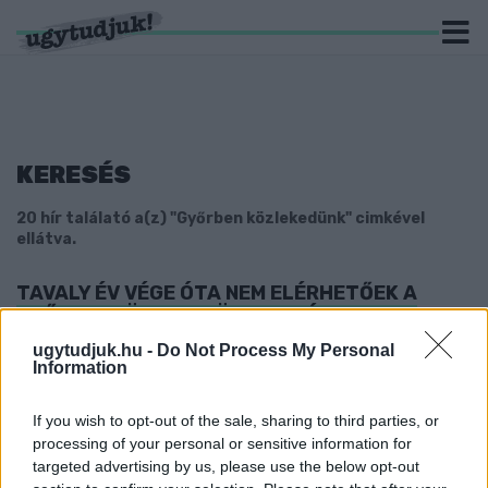
KERESÉS
20 hír találató a(z) "Győrben közlekedünk" cimkével
ellátva.
TAVALY ÉV VÉGE ÓTA NEM ELÉRHETŐEK A
GYŐRBEN KÖZLEKEDÜNK VIDEÓI - VAJON
MIÉRT?
ugytudjuk.hu -
Do Not Process My Personal
Information
2022. január. 19. 20:48
Megkérdezték erről az oldal üzemeltetőit, válaszuk lentebb.
MELLÉKÚT HELYETT EGY FÖLDKUPACON
If you wish to opt-out of the sale, sharing to third parties, or
LANDOLT AZ AUTÓS, ÉS MINDEZT VIDEÓRA IS
processing of your personal or sensitive information for
VETTÉK GYŐR-MOSON-SOPRON MEGYÉBEN
targeted advertising by us, please use the below opt-out