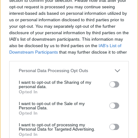
section to confirm your selection. Please note that after your
2021. november. 08. 11:09
opt-out request is processed you may continue seeing
Balra! Balra! Itt! Itt! Itt...
interest-based ads based on personal information utilized by
VIDEÓ A GYŐRI ÁRKÁDNÁL TEGNAP TÖRTÉNT
us or personal information disclosed to third parties prior to
BALESETRŐL
your opt-out. You may separately opt-out of the further
disclosure of your personal information by third parties on the
2021. október. 15. 16:00
Két autó ütközött a bevásárlóközpont előtt.
IAB’s list of downstream participants. This information may
also be disclosed by us to third parties on the
IAB’s List of
ÉÉÉÉÉÉS....A DARWIN-DÍJAT KAPJA: A
Downstream Participants
that may further disclose it to other
ROLLERES A FORGALOMMAL SZEMBEN
third parties.
2021. október. 05. 11:14
Megunta az életét?
Please note that this website/app uses one or more Google
Personal Data Processing Opt Outs
services and may gather and store information including but
ITT EGY DÍJNYERTES ZÁRÓVONALON ELŐZÉS
not limited to your visit or usage behaviour. You may click to
I want to opt-out of the Sharing of my
GYŐRBŐL
personal data.
grant or deny consent to Google and its third-party tags to
Opted In
2021. szeptember. 21. 06:30
use your data for below specified purposes in below Google
A Graboplastnál lévő körforgalomnál érkezett a kocsisorba
consent section.
I want to opt-out of the Sale of my
váratlan helyről egy versenyző.
Personal Data.
Opted In
MAI OKTATÓVIDEÓ: EZÉRT NEM ÁRT AZ
EGÉSZSÉGNEK, HA BALRA NÉZEL, AMIKOR
I want to opt-out of processing my
KANYARODSZ
Personal Data for Targeted Advertising.
Opted In
2021. augusztus. 30. 10:52