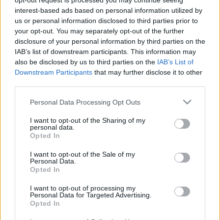
opt-out request is processed you may continue seeing
interest-based ads based on personal information utilized by
2022. január. 24. 06:44
us or personal information disclosed to third parties prior to
18 áldozata volt a tragédiának. Zömében kőszegi diákok hunytak
your opt-out. You may separately opt-out of the further
el a balesetben.
disclosure of your personal information by third parties on the
ELHUNYT MURAI GÁBOR
IAB’s list of downstream participants. This information may
2022. január. 17. 13:14
also be disclosed by us to third parties on the
IAB’s List of
A tanár és filmes szakember 57 éves volt.
Downstream Participants
that may further disclose it to other
third parties.
SZÜLEI TALÁLTAK RÁ BABICSEK BERNÁT
HOLTTESTÉRE
Please note that this website/app uses one or more Google
Personal Data Processing Opt Outs
2022. január. 03. 07:32
services and may gather and store information including but
A népszerű sorozatszínész már két napja halott lehetett, mire
not limited to your visit or usage behaviour. You may click to
I want to opt-out of the Sharing of my
personal data.
rátörték az ajtót.
grant or deny consent to Google and its third-party tags to
Opted In
ELHUNYT HOMONNAY GERGELY, ERZSI A
use your data for below specified purposes in below Google
MACSKA GAZDÁJA
consent section.
I want to opt-out of the Sale of my
Personal Data.
2022. január. 02. 21:53
Opted In
Az írót, újságírót és ellenzéki aktivistát szilveszter után
Rómában találták egy klubban holtan.
I want to opt-out of processing my
Personal Data for Targeted Advertising.
KAPOSVÁRI RÖPLABDÁZÓ A TRAGIKUS
Opted In
TAPOLCAI BALESET EGYIK HALÁLOS
ÁLDOZATA