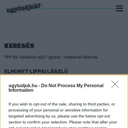
KERESÉS
199 hír találató a(z) "gyász" cimkével ellátva.
ELHUNYT LIPPAI LÁSZLÓ
2022. február. 23. 11:27
A színművész 62 éves volt, súlyos betegséggel küzdött.
ugytudjuk.hu -
Do Not Process My Personal
Information
JÖVŐ HÉTEN HELYEZIK VÉGSŐ NYUGALOMRA
MURAI GÁBORT
If you wish to opt-out of the sale, sharing to third parties, or
2022. január. 28. 16:30
processing of your personal or sensitive information for
A tanárért február 12-én mondanak Szombathelyen misét.
targeted advertising by us, please use the below opt-out
23 ÉVE, A MAI NAPON TÖRTÉNT A
section to confirm your selection. Please note that after your
DEUTSCHLANDSBERGI BUSZBALESET