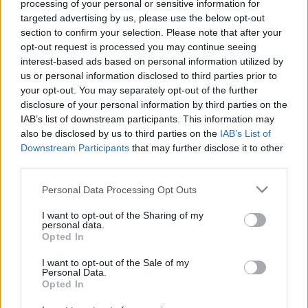
processing of your personal or sensitive information for
De idén nyáron megdőlt néhány hideg rekord is.
targeted advertising by us, please use the below opt-out
AZ ELŐRE JELZETTNÉL GYORSABBAN
section to confirm your selection. Please note that after your
MELEGSZIK EURÓPA
opt-out request is processed you may continue seeing
2019. augusztus. 29. 19:25
interest-based ads based on personal information utilized by
Az előre jelzettnél gyorsabban melegszik Európa, ahol a
us or personal information disclosed to third parties prior to
klímaváltozás növeli a szélsőségesen meleg és csökkenti a
your opt-out. You may separately opt-out of the further
szélsőségesen hideg napok számát - írták a Zürichi Műszaki
disclosure of your personal information by third parties on the
Egyetem kutatói az amerikai geofizikai társság folyóiratában, a
IAB’s list of downstream participants. This information may
Geophysical Research Lettersben megjelent tanulmányukban.
also be disclosed by us to third parties on the
IAB’s List of
TÍZ NAP ALATT NYOLCVANMILLIÁRD TONNA
Downstream Participants
that may further disclose it to other
JÉG OLVADT EL GRÖNLANDON
third parties.
2019. augusztus. 04. 12:45
Please note that this website/app uses one or more Google
Personal Data Processing Opt Outs
Az idei július a valaha mért legmelegebb hónap volt.
services and may gather and store information including but
A HOLNAPI NAP LEHET ANGLIA
not limited to your visit or usage behaviour. You may click to
I want to opt-out of the Sharing of my
TÖRTÉNELMÉNEK LEGMELEGEBBIKE
personal data.
grant or deny consent to Google and its third-party tags to
Opted In
use your data for below specified purposes in below Google
2019. július. 24. 20:30
Sosem látott hőség tart a szigetország felé.
consent section.
I want to opt-out of the Sale of my
Personal Data.
EMLÉKTÁBLÁT KAP A GLECCSER, AMELY A
Opted In
FELMELEGEDÉS MIATT ELSŐKÉNT TŰNT EL
IZLANDON