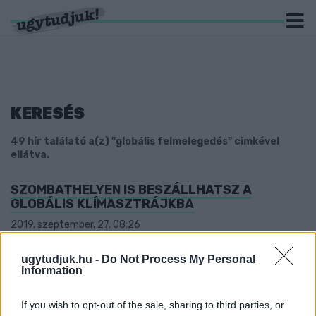
KERESÉS
49 hír találató a(z) "globális felmelegedés" cimkével
ellátva.
SZOMBATHELYEN IS BESZÁLLHATSZ A
GLOBÁLIS KLÍMASZTRÁJKBA
2019. szeptember. 27. 08:26
A Fridays for Future mozgalom világszerte megmozdulásra hívja
az embereket az éghajlatváltozás ügye mentén.
ugytudjuk.hu -
Do Not Process My Personal
1901 ÓTA A MÁSODIK LEGMELEGEBB NYÁR
Information
VOLT AZ IDEI
If you wish to opt-out of the sale, sharing to third parties, or
2019. szeptember. 04. 12:45