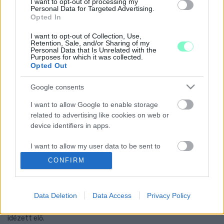
I want to opt-out of processing my
Personal Data for Targeted Advertising.
2019. július. 22. 18:42
Opted In
Száz éve még 15 négyzetkilométeres volt.
I want to opt-out of Collection, Use,
AZ ONLINE PORNÓ LEGALÁBB OLYAN KÁROS A
Retention, Sale, and/or Sharing of my
KÖRNYEZETRE, MINT EGY KISEBB IPARI
Personal Data that Is Unrelated with the
ORSZÁG
Purposes for which it was collected.
Opted Out
2019. július. 20. 10:02
Tudtátok, hogy a a világ összes adatforgalmának 60 százalékát
Google consents
adó streamelés annyira energiaigényes, hogy jelentős szén-
dioxid kibocsájtással jár?
I want to allow Google to enable storage
VAJON MIÉRT NEM KEZDETT SZOMBATHELY
related to advertising like cookies on web or
MÁR RÉGEN VADUL FÁSÍTANI?
device identifiers in apps.
2019. június. 20. 13:57
I want to allow my user data to be sent to
A belváros betonrengetegében az árnyék és a levegő minősége
Google for online advertising purposes.
miatt is jól jönnének a növények.
CONFIRM
EGY MILLIÓ ÉLŐLÉNY HALHAT KI A KÖVETKEZŐ
I want to allow Google to send me
NÉHÁNY ÉVBEN
personalized advertising.
Data Deletion
Data Access
Privacy Policy
2019. Április. 25. 17:29
I want to allow Google to enable storage
10 millió éve nem volt akkora kihalási hullám, mint amit az ember
idézett elő.
related to analytics like cookies on web or