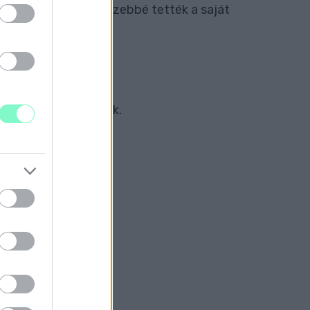
 világ vége, de nehezebbé tették a saját
ÉSE MIATT
tányt is megdobálták.
 HIBÁIT