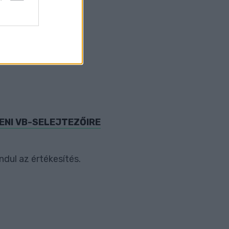
.
ENI VB-SELEJTEZŐIRE
dul az értékesítés.