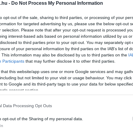
.hu -
Do Not Process My Personal Information
NDORRA ELLENI MECCS UTÁNI NYILATKOZATÁBAN
to opt-out of the sale, sharing to third parties, or processing of your per
formation for targeted advertising by us, please use the below opt-out s
, hogy ki az, aki hajlandó végrehajtani az utasításait.
r selection. Please note that after your opt-out request is processed y
eing interest-based ads based on personal information utilized by us or
disclosed to third parties prior to your opt-out. You may separately opt-
M SZABAD TEMETNI A MAGYAR FOCIVÁLOGATOTTA
losure of your personal information by third parties on the IAB’s list of
. This information may also be disclosed by us to third parties on the
IA
Participants
that may further disclose it to other third parties.
picit talán újra a realitás.
 that this website/app uses one or more Google services and may gath
including but not limited to your visit or usage behaviour. You may click 
, ANDORRA ELLEN
 to Google and its third-party tags to use your data for below specifi
ogle consent section.
rint csapata szeretné elfelejtetni az előző két mérkő
l Data Processing Opt Outs
ALÁ HELYEZNI AZ ELLENFELET
o opt-out of the Sharing of my personal data.
In