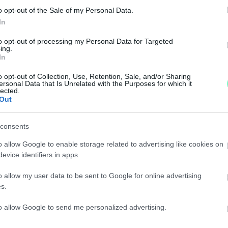
nya szerint az Albániától elszenvedett vereség nem a
o opt-out of the Sale of my Personal Data.
In
to opt-out of processing my Personal Data for Targeted
RDUL A MAGYAR SZURKOLÓK RASSZISTA VISELKED
ing.
In
o opt-out of Collection, Use, Retention, Sale, and/or Sharing
 interjúja közben még Gareth Southgate szövetségi kapi
ersonal Data that Is Unrelated with the Purposes for which it
lected.
Out
EM TUDOM MEGEMÉSZTENI EZT A VERESÉGET
consents
ány.
o allow Google to enable storage related to advertising like cookies on
evice identifiers in apps.
TLENÜL KIHASZNÁLTA A MAGYAR FOCIVÁLOGATOTT
o allow my user data to be sent to Google for online advertising
s.
to allow Google to send me personalized advertising.
BÁRKIT MEGLEPHET A VÁLOGATOTT