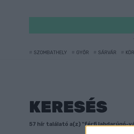
SZOMBATHELY
GYŐR
SÁRVÁR
KÖ
KERESÉS
57 hír találató a(z) "férfi labdarúgó-v