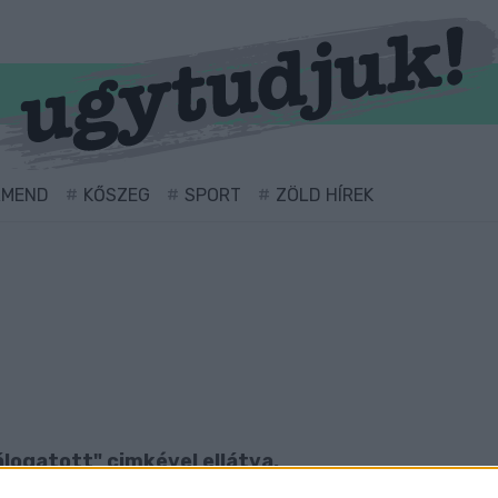
RMEND
KŐSZEG
SPORT
ZÖLD HÍREK
álogatott" cimkével ellátva.