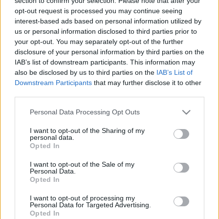
section to confirm your selection. Please note that after your
A SZÍNPADON ÉLESZTETTEK ÚJRA EGY
opt-out request is processed you may continue seeing
NÉPTÁNCOST A RÉPCELAKI FALUNAPON
interest-based ads based on personal information utilized by
us or personal information disclosed to third parties prior to
2022. augusztus. 22. 11:04
your opt-out. You may separately opt-out of the further
A mentőápolóként dolgozó tánctársa kezdte meg az
újraélesztést, amíg a nézők elrohantak a helyi kultúrházban
disclosure of your personal information by third parties on the
kihelyezett defibrillátorért.
IAB’s list of downstream participants. This information may
also be disclosed by us to third parties on the
IAB’s List of
ELKÉPESZTŐ ÉLETMENTÉST HAJTOTTAK
Downstream Participants
that may further disclose it to other
VÉGRE A MENTŐK EGY SZOMBATHELYI
third parties.
TEKÉZŐBEN
2022. augusztus. 15. 14:00
Please note that this website/app uses one or more Google
Personal Data Processing Opt Outs
Gurítás közben lett rosszul egy 70 éves férfi.
services and may gather and store information including but
not limited to your visit or usage behaviour. You may click to
I want to opt-out of the Sharing of my
TESTVÉRE ÉLESZTETTE ÚJRA A
personal data.
grant or deny consent to Google and its third-party tags to
SZOMBATHELYI FÉRFIT
Opted In
use your data for below specified purposes in below Google
2022. május. 04. 14:17
consent section.
I want to opt-out of the Sale of my
Már nem lélegzett, amikor a nővére beavatkozott.
Personal Data.
Opted In
ÉGŐ HÁZBÓL MENTETTEK KI EGY 71 ÉVES,
MOZGÁSSÉRÜLT FÉRFIT A GYŐRI RENDŐRÖK
I want to opt-out of processing my
Personal Data for Targeted Advertising.
2022. március. 30. 10:11
Opted In
A gyors beavatkozásnak köszönhetően senki nem sérült meg.