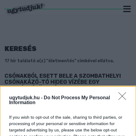
KERESÉS
17 hír találató a(z) "életmentés" cimkével ellátva.
CSÓNAKBÓL ESETT BELE A SZOMBATHELYI
CSÓNAKÁZÓ-TÓ HIDEG VÍZÉBE EGY
MOZGÁSSÉRÜLT FÉRFI
2023. május. 08. 11:57
ugytudjuk.hu -
Do Not Process My Personal
Information
Idejében jött a segítség.
KITÜNTETÉST KAPOTT AZ ÉLETET MENTŐ
KÖRMENDI RENDŐRT
If you wish to opt-out of the sale, sharing to third parties, or
processing of your personal or sensitive information for
2023. március. 22. 16:35
targeted advertising by us, please use the below opt-out
Ketten is neki köszönhetik életüket.