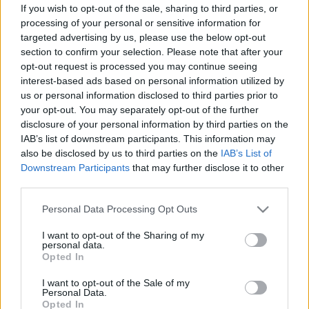
2023. május. 05. 15:52
If you wish to opt-out of the sale, sharing to third parties, or
A Magyar Közút mind a három szakaszt abból az 1 milliárd 155
processing of your personal or sensitive information for
millió forintos csomagból újítja fel, amit az Európai Unió vissza
targeted advertising by us, please use the below opt-out
nem térítendő támogatásként adott.
section to confirm your selection. Please note that after your
ILLATSZEREKET SZÁLLÍTÓ KAMION BORULT
opt-out request is processed you may continue seeing
FEL EGYHÁZASRÁDÓC TÉRSÉGÉBEN
interest-based ads based on personal information utilized by
us or personal information disclosed to third parties prior to
2023. január. 18. 09:39
your opt-out. You may separately opt-out of the further
Rendesen szétszóródott a rakomány.
disclosure of your personal information by third parties on the
KAMIONNAL KARAMBOLOZOTT EGY AUTÓ A
IAB’s list of downstream participants. This information may
86-OSON EGYHÁZASRÁDÓCNÁL
also be disclosed by us to third parties on the
IAB’s List of
2022. január. 24. 09:36
Downstream Participants
that may further disclose it to other
A személyautó vezetője a kocsiba szorult.
third parties.
KOCCANÁS VOLT TEGNAP
Please note that this website/app uses one or more Google
Personal Data Processing Opt Outs
EGYHÁZASRÁDÓCNÁL, MAJD MIT AD ISTEN, A
services and may gather and store information including but
VÉTLEN AUTÓS OLDOTT KEREKET
not limited to your visit or usage behaviour. You may click to
I want to opt-out of the Sharing of my
personal data.
2021. november. 18. 08:52
grant or deny consent to Google and its third-party tags to
Opted In
A rendőrök kísérték vissza a baleset helyszínére az elhajtott
use your data for below specified purposes in below Google
sofőrt egy kis beszélgetésre.
consent section.
I want to opt-out of the Sale of my
Personal Data.
KÉT AUTÓ ÜTKÖZÖTT EGYHÁZASRÁDÓCNÁL,
Opted In