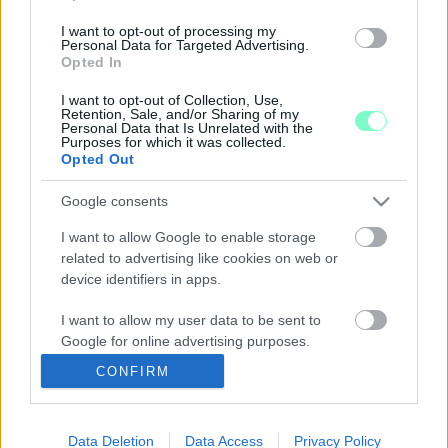
TELJESEN LEZÁRTÁK A 86-OS FŐUTAT
2020. december. 12. 15:46
I want to opt-out of processing my
Personal Data for Targeted Advertising.
A rendőrök elterelik a forgalmat.
Opted In
DERKS WILHELMUS JOSEPHUST
VÁLASZTOTTÁK MEG POLGÁRMESTERNEK A
I want to opt-out of Collection, Use,
Retention, Sale, and/or Sharing of my
EGYHÁZASRÁDÓCON
Personal Data that Is Unrelated with the
Purposes for which it was collected.
2020. szeptember. 13. 20:35
Opted Out
Derks Wilhelmus Josephus független jelöltet választották meg
polgármesternek a vasárnap megtartott időközi választáson a
Google consents
Vas megyei Egyházasrádóc községben - közölte a település
jegyzője.
I want to allow Google to enable storage
ÖT TELEPÜLÉSEN - KÖZTÜK
related to advertising like cookies on web or
EGYHÁZASRÁDÓCON RENDEZNEK MA IDŐKÖZI
device identifiers in apps.
ÖNKORMÁNYZATI VÁLASZTÁST
I want to allow my user data to be sent to
2020. szeptember. 13. 08:18
Google for online advertising purposes.
A választások között több is van, amelyet a veszélyhelyzet
miatt nem tudtak megtartani az eredetileg kiírt tavaszi
CONFIRM
időpontban.
I want to allow Google to send me
personalized advertising.
EGYHÁZASRÁDÓC VASÁRNAP VÁLASZT
2020. szeptember. 08. 16:08
Data Deletion
Data Access
Privacy Policy
I want to allow Google to enable storage