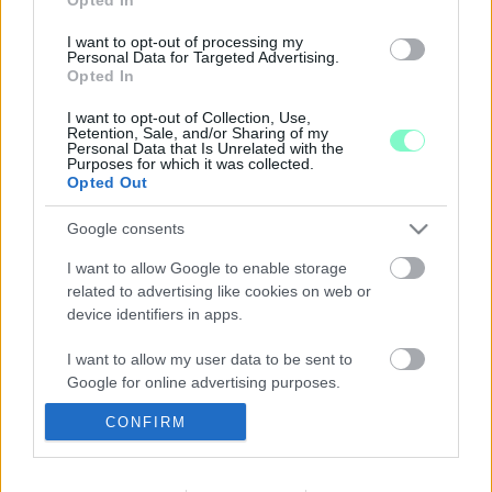
2021. február. 26. 17:56
Kevés információ, bizonytalanság és fenyegetés jellemzi a
I want to opt-out of processing my
kormányrendeletet.
Personal Data for Targeted Advertising.
Opted In
OLYANNYIRA ÖNKÉNTES A VAKCINA, HOGY NEM
KAP 100 SZÁZALÉKOS TÁPPÉNZT AZ AZ
I want to opt-out of Collection, Use,
EGÉSZSÉGÜGYI DOLGOZÓ, AKI NEM OLTATJA
Retention, Sale, and/or Sharing of my
Personal Data that Is Unrelated with the
BE MAGÁT ÉS KORONÁS LESZ
Purposes for which it was collected.
Opted Out
2021. január. 06. 14:35
Önként, mert mondták.
Google consents
MÁR 5110 EGÉSZSÉGÜGYI DOLGOZÓT
OLTOTTAK BE
I want to allow Google to enable storage
related to advertising like cookies on web or
2020. december. 31. 12:39
Az idén ugyan az egész életet felforgatta a pandémia, 2021-re
device identifiers in apps.
viszont úgy lépünk át, hogy bár még tart a koronavírus-járvány,
az új évben már rendelkezésre állnak hatékony védőoltások -
I want to allow my user data to be sent to
közölte az országos tisztifőorvos a koronavírus-járvány elleni
Google for online advertising purposes.
védekezésért felelős operatív törzs online sajtótájékoztatóján
csütörtökön.
CONFIRM
I want to allow Google to send me
EGY HÉT ALATT HAT EGÉSZSÉGÜGYI DOLGOZÓ
personalized advertising.
HALT MEG KORONAVÍRUSBAN