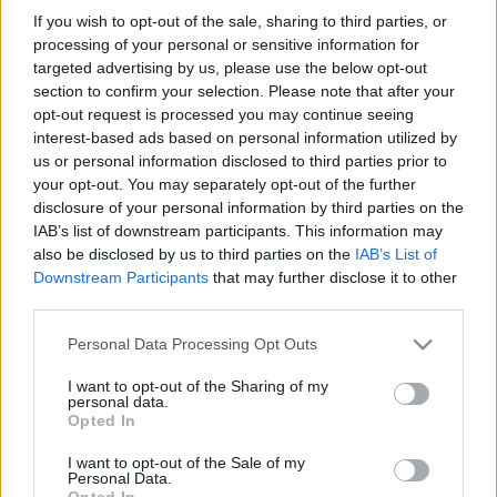
UNGÁR: CSAK KORMÁNYVÁLTÁS UTÁN
If you wish to opt-out of the sale, sharing to third parties, or
KAPHATNAK AZ ÁLLAMI SZEKTORBAN
processing of your personal or sensitive information for
DOLGOZÓK MEGFELELŐ SZÍNVONALÚ
targeted advertising by us, please use the below opt-out
BÉREZÉST
section to confirm your selection. Please note that after your
opt-out request is processed you may continue seeing
2021. június. 16. 10:58
interest-based ads based on personal information utilized by
Az LMP Vas megyei országgyűlési képviselője erről mai
sajtótájékoztatóján beszélt.
us or personal information disclosed to third parties prior to
your opt-out. You may separately opt-out of the further
JÖVŐ HÉTTŐL MÁR ÚJRA FELMONDHATNAK AZ
disclosure of your personal information by third parties on the
EGÉSZSÉGÜGYI DOLGOZÓK ÉS A RENDŐRÖK
IAB’s list of downstream participants. This information may
2021. június. 08. 11:25
also be disclosed by us to third parties on the
IAB’s List of
Tegnap jelent meg az új kormányrendelet.
Downstream Participants
that may further disclose it to other
JÖVŐ HÉTEN NYITNAK MÉSZÁROS LŐRINC
third parties.
SZÁLLODÁI
Please note that this website/app uses one or more Google
Personal Data Processing Opt Outs
2021. Április. 29. 17:45
services and may gather and store information including but
Kedvezménnyel várják az egészségügyi dolgozókat.
not limited to your visit or usage behaviour. You may click to
I want to opt-out of the Sharing of my
personal data.
PÁR NAPPAL A KÖTELEZŐ LEADÁSI HATÁRIDŐ
grant or deny consent to Google and its third-party tags to
Opted In
ELŐTT KAPTÁK MEG AZ ÚJ
use your data for below specified purposes in below Google
MUNKASZERZŐDÉST AZ EGÉSZSÉGÜGYI
consent section.
I want to opt-out of the Sale of my
DOLGOZÓK
Personal Data.
Opted In