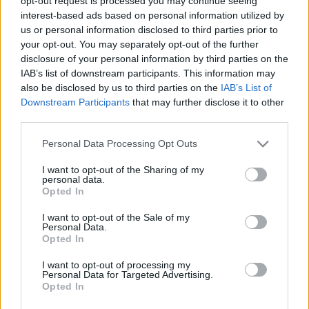
opt-out request is processed you may continue seeing
2020. november. 10. 10:42
interest-based ads based on personal information utilized by
Készüljünk fel, a maradék ünnepeink is nagyon furák lesznek
us or personal information disclosed to third parties prior to
idén.
your opt-out. You may separately opt-out of the further
CSOKIRA KERÜLT A DAL 2020 DÖNTŐJÉT IS
disclosure of your personal information by third parties on the
MEGJÁRT KÓBOR ZSÓKA ÉS POLGÁR PATRIK
IAB’s list of downstream participants. This information may
2020. szeptember. 07. 09:07
also be disclosed by us to third parties on the
IAB’s List of
Hát nem édesek?
Downstream Participants
that may further disclose it to other
third parties.
JÓT TESZ A SZÍVNEK A CSOKOLÁDÉ
2020. július. 23. 19:16
Please note that this website/app uses one or more Google
Personal Data Processing Opt Outs
Innentől erre fogunk hivatkozni.
services and may gather and store information including but
not limited to your visit or usage behaviour. You may click to
I want to opt-out of the Sharing of my
A LEGFONTOSABB INTÉZKEDÉSEK A VAS
personal data.
grant or deny consent to Google and its third-party tags to
MEGYEI ÖNKORMÁNYZATON A KORONAVÍRUS
Opted In
use your data for below specified purposes in below Google
MIATT: FEHÉR ÉS ÉTCSOKOLÁDÉVAL,
LIOFILIZÁLT MÁLNÁVAL KÉSZÍTTETTEK
consent section.
I want to opt-out of the Sale of my
"PROJEKTCSOKIT”
Personal Data.
Opted In
2020. Április. 17. 14:53
Kíváncsian várjuk, hogy melyik projekt érdemelte ki a kézműves
I want to opt-out of processing my
Personal Data for Targeted Advertising.
édességet.
Opted In
A NAP LEGFONTOSABB SZÁMADATA: 3500