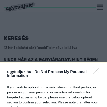
KERESÉS
13 hír találató a(z) "csoki" cimkével ellátva.
NINCS MÁR AZ A GAGYIÁRADAT, MINT RÉGEN
2021. március. 31. 07:31
A csokinyuszik felől idén is nyugodtak lehetünk.
ugytudjuk.hu -
Do Not Process My Personal
Information
EGYESEK SZERINT A CELEBRATIONS ADVENTI
NAPTÁRA TÖNKRETETTE A KARÁCSONYUKAT
If you wish to opt-out of the sale, sharing to third parties, or
2020. december. 07. 09:31
processing of your personal or sensitive information for
Nem azok a csokik voltak az első napokban, amiket szeretnek.
targeted advertising by us, please use the below opt-out
MÁR A CSOKIMIKULÁS IS MASZKOT VISEL
section to confirm your selection. Please note that after your