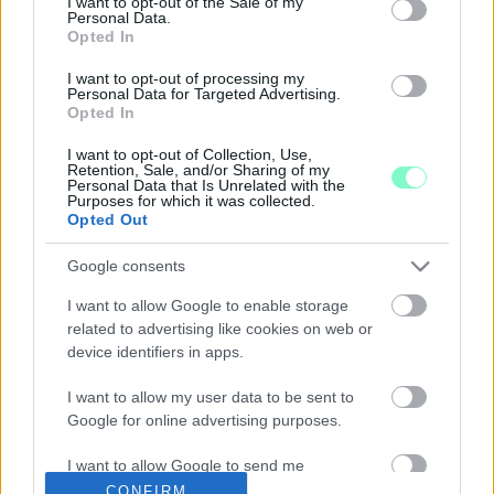
I want to opt-out of the Sale of my
Cserébe viszont rengeteg felszerelést kiloptak az
Personal Data.
atomreaktorból.
Opted In
AZ OROSZOK A CSERNOBIL MELLETTI,
SUGÁRFERTŐZÖTT ERDŐBEN IS
I want to opt-out of processing my
Personal Data for Targeted Advertising.
LÖVÉSZÁRKOKAT ÁSTAK
Opted In
2022. Április. 07. 11:30
I want to opt-out of Collection, Use,
A katonák jelentős sugárszennyezést kaphattak a felelőtlen
Retention, Sale, and/or Sharing of my
felettesi parancsok miatt.
Personal Data that Is Unrelated with the
Purposes for which it was collected.
BRIT TUDÓSOK A CSERNOBILI VODKA
Opted Out
NYERESÉGÉBŐL UKRAJNAI MENEKÜLTEKET
TÁMOGATNAK
Google consents
2022. március. 29. 19:44
I want to allow Google to enable storage
A társadalmi vállalkozás eredeti célja, hogy bebizonyítsák, a
vodka az 1986-os nukleáris baleset által érintett régióban
related to advertising like cookies on web or
biztonságosan állítható elő.
device identifiers in apps.
CSAKNEM EGY MAGYARORSZÁGNYI TERÜLET
I want to allow my user data to be sent to
LEHET ELAKNÁSÍTVA UKRAJNÁBAN
Google for online advertising purposes.
2022. március. 22. 07:12
Erdőtűz van Csernobil közelében.
I want to allow Google to send me
ISMÉT MEGSZAKADT A CSERNOBILI
personalized advertising.
CONFIRM