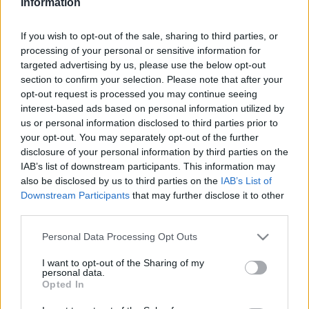
Information
katasztrófát. A megrázó történések ellenére a terület a
közelmúltig látogatható maradt: a Zóna halálos és kietlen,
ugyanakkor élettel teli atmoszférája sokakat vonzott. Interjúnk
If you wish to opt-out of the sale, sharing to third parties, or
a jánosházi Horváth Hajnalkával, a Négyes Blokk szerkesztőjével
processing of your personal or sensitive information for
és amatőr kutatóval.
targeted advertising by us, please use the below opt-out
NEM LÉPTE TÚL A MEGENGEDETT
section to confirm your selection. Please note that after your
HATÁRÉRTÉKET A CSERNOBILI
opt-out request is processed you may continue seeing
ATOMERŐMŰNÉL A RADIOAKTIVITÁS MÉRTÉKE
interest-based ads based on personal information utilized by
us or personal information disclosed to third parties prior to
2022. Április. 28. 19:30
Orosz csapatok korábban megszállták az atomerőművet, ahol
your opt-out. You may separately opt-out of the further
helyben lövészárkokat ástak.
disclosure of your personal information by third parties on the
IAB’s list of downstream participants. This information may
LMP: CSERNOBIL 36 ÉVE TÖRTÉNT, MÉGSEM
also be disclosed by us to third parties on the
IAB’s List of
TANULTUNK SEMMIT!
Downstream Participants
that may further disclose it to other
2022. Április. 26. 11:02
third parties.
A párt szerint az atomenergia nem zöld, nem olcsó és nem
biztonságos.
Please note that this website/app uses one or more Google
Personal Data Processing Opt Outs
services and may gather and store information including but
AZ OROSZOK MEGLEPETÉSKÉNT NÉHÁNY
TAPOSÓAKNÁT IS A CSERNOBILI ZÓNÁBAN
not limited to your visit or usage behaviour. You may click to
I want to opt-out of the Sharing of my
personal data.
HAGYTAK
grant or deny consent to Google and its third-party tags to
Opted In
use your data for below specified purposes in below Google
2022. Április. 11. 11:59
consent section.