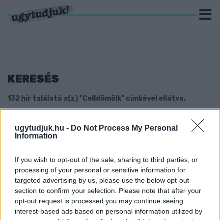
KERESÉS
132 hír találató a(z) "Celldömölk" cimkével ellátva.
ÁROKBA CSÚSZOTT EGY KAMION
ugytudjuk.hu -
Do Not Process My Personal
CELLDÖMÖLKÖN
Information
2019. január. 05. 10:37
If you wish to opt-out of the sale, sharing to third parties, or
EGY CELLDÖMÖLKI SRÁC INDULHAT AZ
ÖTNAPOS, 330 KILOMÉTERES
processing of your personal or sensitive information for
KUTYASZÁNVERSENYEN
targeted advertising by us, please use the below opt-out
section to confirm your selection. Please note that after your
2018. december. 13. 14:46
opt-out request is processed you may continue seeing
Úgy, hogy még soha nem hajtott kutyaszánt.
interest-based ads based on personal information utilized by
FÁNAK CSAPÓDOTT EGY AUTÓ CELLDÖMÖLK