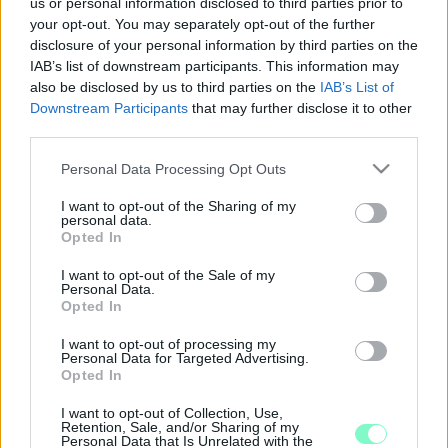
us or personal information disclosed to third parties prior to
ÉS MERSEVÁT KÖZÖTT, TELJES AZ ÚTZÁR
your opt-out. You may separately opt-out of the further
disclosure of your personal information by third parties on the
2018. november. 19. 15:55
IAB’s list of downstream participants. This information may
Az érintett útszakaszt teljes szélességében lezárták.
also be disclosed by us to third parties on the
IAB’s List of
FELOLDOTTÁK A TELJES ÚTZÁRAT A
Downstream Participants
that may further disclose it to other
HALÁLOS BALESET HELYSZÍNÉN
third parties.
2018. november. 15. 18:45
Please note that this website/app uses one or more Google
Celldömölk mellett történt tragédia.
Personal Data Processing Opt Outs
services and may gather and store information including but
HALÁLOS BALESET CELLDÖMÖLKNÉL: FÁNAK
not limited to your visit or usage behaviour. You may click to
I want to opt-out of the Sharing of my
ROHANT, MAJD KIGYULLADT EGY AUTÓ
personal data.
grant or deny consent to Google and its third-party tags to
Opted In
2018. november. 15. 16:28
use your data for below specified purposes in below Google
Tragédia Mesteri közelében.
consent section.
I want to opt-out of the Sale of my
Personal Data.
SÉRÜLT GÁZCSONK MIATT RIASZTOTTÁK A
Opted In
TŰZOLTÓKAT CELLDÖMÖLKÖN
2018. november. 09. 19:57
I want to opt-out of processing my
Personal Data for Targeted Advertising.
Hét embernek kellett ideiglenesen elhagynia otthonát.
Opted In
LAKÓHÁZ ÉGETT CELLDÖMÖLKÖN
I want to opt-out of Collection, Use,
2018. október. 24. 20:51
Retention, Sale, and/or Sharing of my
Lakhatatlanná vált az épület.
Personal Data that Is Unrelated with the