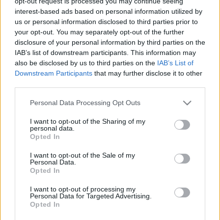
opt-out request is processed you may continue seeing
Győrkös István ügyét másodfokon a Győri Ítélőtábla tárgyalta.
interest-based ads based on personal information utilized by
TIZENÖT EMBERT ÍTÉLTEK EL ADÓCSALÁS
us or personal information disclosed to third parties prior to
MIATT GYŐRBEN
your opt-out. You may separately opt-out of the further
disclosure of your personal information by third parties on the
2019. december. 06. 19:17
Mindannyian fellebbeztek.
IAB’s list of downstream participants. This information may
also be disclosed by us to third parties on the
IAB’s List of
ELÍTÉLTE A BÍRÓSÁG AZ ALSÓÚJLAKI FIATALT,
Downstream Participants
that may further disclose it to other
MERT RÉSZEGEN LOPOTT AUTÓT
third parties.
2019. december. 05. 14:49
Személyiségzavarral küzd az elítélt.
Please note that this website/app uses one or more Google
Personal Data Processing Opt Outs
services and may gather and store information including but
TAGADTA BŰNÖSSÉGÉT CZEGLÉDY CSABA
not limited to your visit or usage behaviour. You may click to
I want to opt-out of the Sharing of my
personal data.
2019. december. 02. 14:25
grant or deny consent to Google and its third-party tags to
Opted In
Előkészítő ülést tartottak Szegeden.
use your data for below specified purposes in below Google
EMBERCSEMPÉSZÉS MIATT ÁLLT BÍRÓSÁG ELÉ
consent section.
I want to opt-out of the Sale of my
EGY IRAKI SZÁRMAZÁSÚ FÉRFI
Personal Data.
Opted In
SZOMBATHELYEN
2019. november. 20. 16:55
I want to opt-out of processing my
Personal Data for Targeted Advertising.
Jogerős ítélet is született.
Opted In
ÓVODA FELROBBANTÁSÁVAL