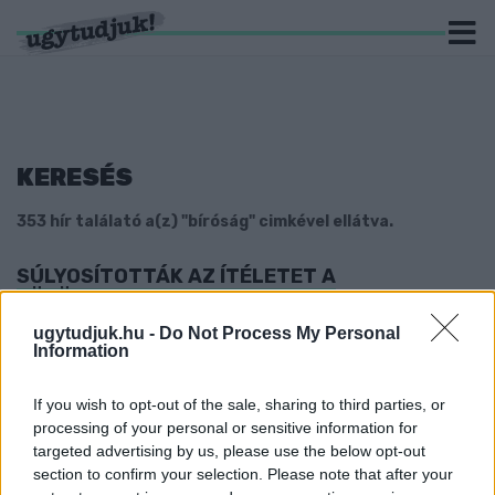
KERESÉS
353 hír találató a(z) "bíróság" cimkével ellátva.
SÚLYOSÍTOTTÁK AZ ÍTÉLETET A
VÖRÖSISZAPPERBEN
2019. december. 13. 11:24
ugytudjuk.hu -
Do Not Process My Personal
Information
A katasztrófa következtében tíz ember meghalt, több mint
kétszázan megsérültek, több száz ház pedig lakhatatlanná vált.
JOGERŐSEN IS ÉLETFOGYTIG TARTÓ
If you wish to opt-out of the sale, sharing to third parties, or
FEGYHÁZBÜNTETÉST KAPOTT A BŐNYI
processing of your personal or sensitive information for
RENDŐRGYILKOS
targeted advertising by us, please use the below opt-out
section to confirm your selection. Please note that after your
2019. december. 11. 14:10