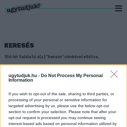
KERESÉS
156 hír találató a(z) "benzin" cimkével ellátva.
A KORONAVÍRUS EURÓPÁBAN VALÓ
ugytudjuk.hu -
Do Not Process My Personal
MEGJELENÉSE MIATT CSÖKKEN AZ
Information
ÜZEMANYAGOK ÁRA
2020. február. 26. 14:36
If you wish to opt-out of the sale, sharing to third parties, or
A benziné és a gázolajé is.
processing of your personal or sensitive information for
PÉNTEKTŐL OLCSÓBBAN TANKOLHATUNK
targeted advertising by us, please use the below opt-out
section to confirm your selection. Please note that after your
2020. február. 05. 15:30
opt-out request is processed you may continue seeing
A benzin és a gázolaj ára is csökken.
interest-based ads based on personal information utilized by
EGY JÓ HOZADÉKA AZÉRT LEHET A