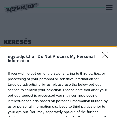
KERESÉS
6 hír találató a(z) "Balásy Gyula" cimkével ellátva.
ugytudjuk.hu -
Do Not Process My Personal
Information
AZ EREDETI KÖLTSÉGVETÉS EGYHARMADÁBÓL
LESZ LEBONYOLÍTVA AZ AUGUSZTUS 20-I
If you wish to opt-out of the sale, sharing to third parties, or
RENDEZVÉNYSOROZAT
processing of your personal or sensitive information for
2026. július. 14. 11:07
targeted advertising by us, please use the below opt-out
A költségcsökkentés nem érinti az ünnep méltóságát, a
section to confirm your selection. Please note that after your
résztvevők biztonságát, valamint a kiemelt családi, kulturális,
opt-out request is processed you may continue seeing
zenei és esti látványelemek megfelelő színvonalú
interest-based ads based on personal information utilized by
megvalósítását.
us or personal information disclosed to third parties prior to
NAGY ELEK ELNÖKSÉGE ALATT MÁSFÉL
your opt-out. You may separately opt-out of the further
MILLIÁRD FORINTRA SZERZŐDÖTT LE BALÁSY