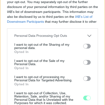
your opt-out. You may separately opt-out of the further
2025. szeptember. 19. 08:53
disclosure of your personal information by third parties on the
Nagy Feró koncert ugyan nem lesz, de igény sincsen rá.
IAB’s list of downstream participants. This information may
also be disclosed by us to third parties on the
IAB’s List of
MEGÚJUL AZ ARANYPART II.
Downstream Participants
that may further disclose it to other
SZABADSTRANDJA GYŐRBEN
third parties.
2025. augusztus. 14. 16:53
Folytatódik a lidósítás.
Please note that this website/app uses one or more Google
Personal Data Processing Opt Outs
services and may gather and store information including but
CIVIL FELAJÁNLÁSBÓL LETT ÉLHETŐBB AZ
not limited to your visit or usage behaviour. You may click to
I want to opt-out of the Sharing of my
ARANYPART II. GYŐRBEN
personal data.
grant or deny consent to Google and its third-party tags to
Opted In
2025. augusztus. 06. 08:38
use your data for below specified purposes in below Google
Egy nagypapa a saját munkagépével tette gyerekbaráttá a
consent section.
I want to opt-out of the Sale of my
partszakaszt.
Personal Data.
MEGNYITNAK A GYŐRI SZABADSTRANDOK
Opted In
2022. május. 30. 19:05
I want to opt-out of processing my
Aranypart I. és II. várja a napozni vágyókat.
Personal Data for Targeted Advertising.
Opted In
HADHÁZY ÁKOS GYANÚS FEJLESZTÉST
TALÁLT A GYŐRI ARANYPARTON
I want to opt-out of Collection, Use,
Retention, Sale, and/or Sharing of my
2021. július. 26. 10:08
Personal Data that Is Unrelated with the
„Mi a különbség a győri Aranypart II strand mosdójáról készült két
Purposes for which it was collected.