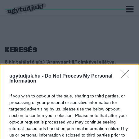
KERESÉS
8 hír találató a(z) "Aranypart II." cimkével ellátva.
ugytudjuk.hu -
Do Not Process My Personal
MEGÚJULT AZ ARANYPART II - KÖZÖSSÉGI
Information
GRILLHÁZ, TÖBB ÁRNYÉK ÉS HOSSZABB
STRANDSZEZON VÁRJA A GYŐRIEKET
If you wish to opt-out of the sale, sharing to third parties, or
2026. június. 02. 13:04
processing of your personal or sensitive information for
Új napvitorlák, rendezett partszakasz, készülő betonlépcső és
targeted advertising by us, please use the below opt-out
hamarosan új szolgáltatások is érkeznek a város népszerű
section to confirm your selection. Please note that after your
szabadstrandjára.
opt-out request is processed you may continue seeing
EGÉSZSÉG ÉS SPORT EGY HELYEN – TISZA
interest-based ads based on personal information utilized by
PIKNIK LESZ SZOMBATON A GYŐRI
us or personal information disclosed to third parties prior to
ARANYPARTON