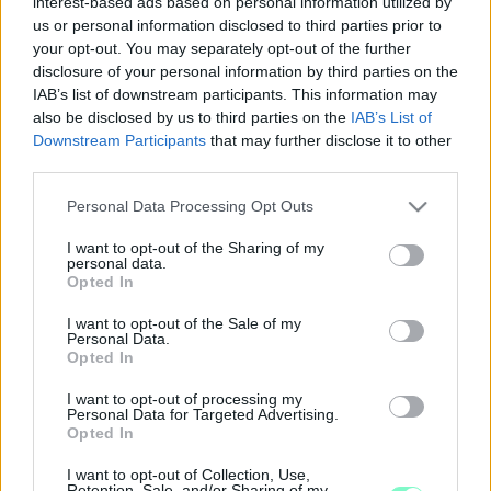
interest-based ads based on personal information utilized by
FUTAMOT
us or personal information disclosed to third parties prior to
your opt-out. You may separately opt-out of the further
2019. december. 31. 19:00
disclosure of your personal information by third parties on the
Hartberg és Oberwart alaposan lemaradt.
IAB’s list of downstream participants. This information may
NINCS IS SZOMORÚBB A BEZÁRÓ ADVENTI
also be disclosed by us to third parties on the
IAB’s List of
VÁSÁRNÁL
Downstream Participants
that may further disclose it to other
2019. december. 24. 18:06
third parties.
Az advent vége, a Karácsony kezdete!
Please note that this website/app uses one or more Google
Personal Data Processing Opt Outs
NEMÉNY ANDRÁS MEGGYÚJTOTTA A
services and may gather and store information including but
GIGANTIKUS SZOMBATHELYI ADVENTI
not limited to your visit or usage behaviour. You may click to
I want to opt-out of the Sharing of my
KOSZORÚ ELSŐ GYERTYÁJÁT
personal data.
grant or deny consent to Google and its third-party tags to
Opted In
2019. november. 30. 20:25
use your data for below specified purposes in below Google
Most már nagyon advent van.
consent section.
I want to opt-out of the Sale of my
VIDEÓ - FELÜLTÜNK A SZOMBATHELY EYE-RA
Personal Data.
Opted In
ÉS SÉTÁLTUNK EGYET AZ ADVENTI VÁSÁRBAN
2019. november. 29. 17:45
I want to opt-out of processing my
Personal Data for Targeted Advertising.
Ha lemaradtál volna, most újranézheted.
Opted In
MEGÉRKEZETT A SZOMBATHELYI ADVENTI
VÁSÁR RÉSZLETES PROGRAMJA
I want to opt-out of Collection, Use,
Retention, Sale, and/or Sharing of my