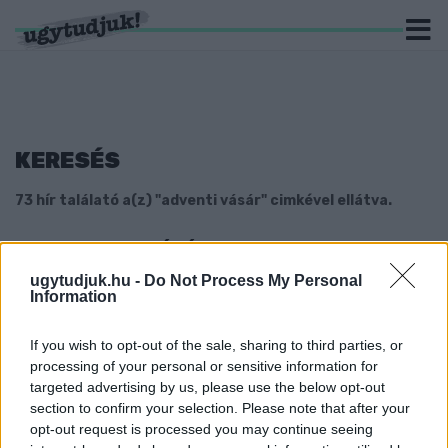
KERESÉS
73 hír találató a(z) "adventi vásár" cimkével ellátva.
LESZ ADVENTI VÁSÁR SZOMBATHELYEN!
2020. október. 29. 18:26
ugytudjuk.hu -
Do Not Process My Personal
Information
Műsor azonban nem.
MÉG NEM TUDNI, IDÉN LESZ-E ADVENTI VÁSÁR
If you wish to opt-out of the sale, sharing to third parties, or
SZOMBATHELYEN
processing of your personal or sensitive information for
2020. október. 13. 16:14
targeted advertising by us, please use the below opt-out
A város önkormányzata folyamatosan figyeli a
section to confirm your selection. Please note that after your
járványhelyzetet, ezen múlik a vásár sorsa.
opt-out request is processed you may continue seeing
SZOMBATHELY NYERTE A KARÁCSONYI