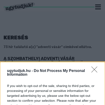
KERESÉS
73 hír találató a(z) "adventi vásár" cimkével ellátva.
A SZOMBATHELYI ADVENTI VÁSÁR
ÓRIÁSKEREKE IDÉN A FŐ TÉRRE KÖLTÖZIK
2024. november. 07. 11:55
ugytudjuk.hu -
Do Not Process My Personal
Information
Már építik a szerkezetet.
AZ ESŐ MIATT ELMARADNAK A SZOMBATHELYI
ADVENTI VÁSÁR PÉNTEKI SZÍNPADI
If you wish to opt-out of the sale, sharing to third parties, or
PROGRAMJAI
processing of your personal or sensitive information for
targeted advertising by us, please use the below opt-out
2023. december. 01. 12:14
section to confirm your selection. Please note that after your
Az árusok nyitva lesznek, a programokat vasárnap pótolják.