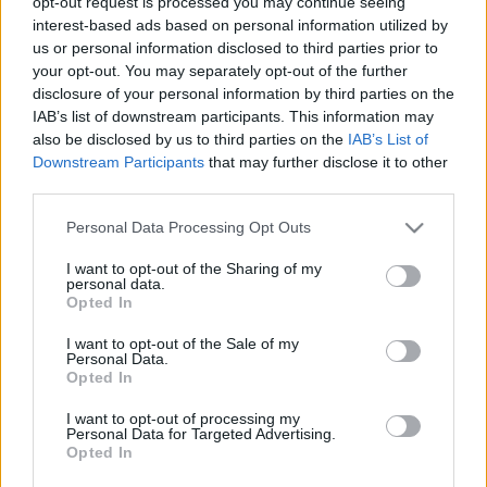
opt-out request is processed you may continue seeing
ITT A SZOMBATHELYI ADVENTI VÁSÁR PONTOS
interest-based ads based on personal information utilized by
PROGRAMJA!
us or personal information disclosed to third parties prior to
your opt-out. You may separately opt-out of the further
2023. november. 17. 07:32
disclosure of your personal information by third parties on the
Kalap Jakab, Brandnyúl, Joulupukki.
IAB’s list of downstream participants. This information may
JOULUPUKKI, ÓRIÁSKERÉK, FÉNYBUSZ,
also be disclosed by us to third parties on the
IAB’s List of
MIKULÁSHÁZ, KISVASÚT - LESZ ITT MINDEN AZ
Downstream Participants
that may further disclose it to other
IDEI SZOMBATHELYI ADVENTI VÁSÁRON
third parties.
2023. november. 03. 13:04
November 24 és december 23 között rendezik idén a vásárt.
Please note that this website/app uses one or more Google
Personal Data Processing Opt Outs
services and may gather and store information including but
VILÁGSZENZÁCIÓ SZOMBATHELYEN! A
not limited to your visit or usage behaviour. You may click to
I want to opt-out of the Sharing of my
VÁROSBA LÁTOGAT JOULUPUKKI, A FINN
personal data.
grant or deny consent to Google and its third-party tags to
MIKULÁS
Opted In
use your data for below specified purposes in below Google
2023. október. 24. 10:09
consent section.
I want to opt-out of the Sale of my
Ez biztosan a karácsonyi vásár legfőbb attrakciója lesz.
Personal Data.
Opted In
SZILVESZTERKOR IS NYITVA LESZ A FŐ TÉRI
ADVENTI ÉLMÉNYPARK SZOMBATHELYEN
I want to opt-out of processing my
Personal Data for Targeted Advertising.
2022. december. 29. 14:42
Opted In
Az év utolsó két napján is várják a játékok a gyerekeket.