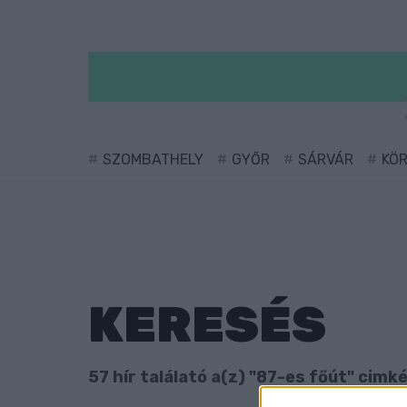
SZOMBATHELY
GYŐR
SÁRVÁR
KÖ
KERESÉS
57 hír találató a(z) "87-es főút" cimké