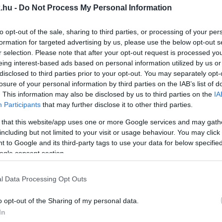
.hu -
Do Not Process My Personal Information
A 87-ES FŐÚT GYÖNGYÖSFALU ÉS LUKÁCSHÁZA KÖ
to opt-out of the sale, sharing to third parties, or processing of your per
formation for targeted advertising by us, please use the below opt-out s
r selection. Please note that after your opt-out request is processed y
eing interest-based ads based on personal information utilized by us or
ÖNGYÖSFALU ÉS LUKÁCSHÁZA KÖZÖTTI SZAKASZÁ
disclosed to third parties prior to your opt-out. You may separately opt-
losure of your personal information by third parties on the IAB’s list of
. This information may also be disclosed by us to third parties on the
IA
Participants
that may further disclose it to other third parties.
 ez az adófizetőknek.
 that this website/app uses one or more Google services and may gath
FALU ÉS LUKÁCSHÁZA BELTERÜLETI SZAKASZAIT
including but not limited to your visit or usage behaviour. You may click 
 to Google and its third-party tags to use your data for below specifi
ogle consent section.
l Data Processing Opt Outs
ZÁRÁS LESZ A SZOMBATHELYI ELKERÜLŐN
o opt-out of the Sharing of my personal data.
In