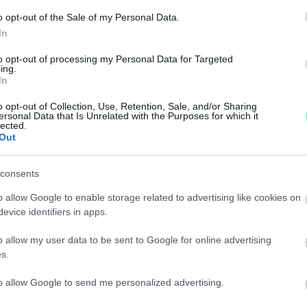
 kell számtani torlódásra.
o opt-out of the Sale of my Personal Data.
In
ÚTON, TELJES ÚTLEZÁRÁS VAN ÉRVÉNYBEN
to opt-out of processing my Personal Data for Targeted
ing.
In
o opt-out of Collection, Use, Retention, Sale, and/or Sharing
ersonal Data that Is Unrelated with the Purposes for which it
SBEN
lected.
Out
consents
o allow Google to enable storage related to advertising like cookies on
ORGALOMKORLÁTOZÁS LESZ SZOMBATHELYEN A 8
evice identifiers in apps.
TTI SZAKASZÁN
o allow my user data to be sent to Google for online advertising
s.
to allow Google to send me personalized advertising.