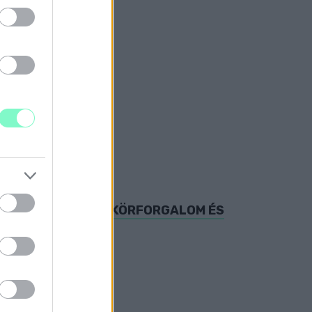
7-ES FŐÚT METRO KÖRFORGALOM ÉS