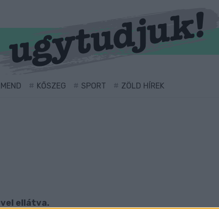
RMEND
KŐSZEG
SPORT
ZÖLD HÍREK
vel ellátva.