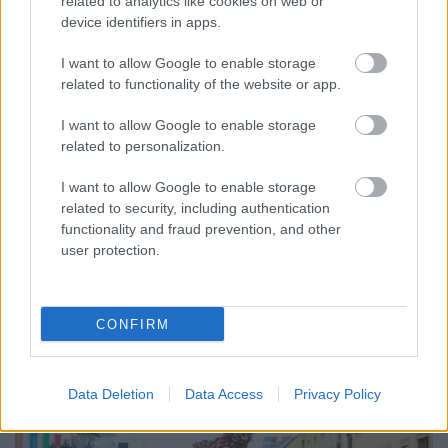
related to analytics like cookies on web or
device identifiers in apps.
I want to allow Google to enable storage
related to functionality of the website or app.
I want to allow Google to enable storage
related to personalization.
ENERGIATAKARÉKOSSÁG: KORÁBBAN KEZDŐDIK
A GYŐRI AUDI ETO KC PÉNTEKI FELKÉSZÜLÉSI
I want to allow Google to enable storage
MÉRKŐZÉSE
related to security, including authentication
functionality and fraud prevention, and other
Az energiaellátás tehermentesítése érdekében másfél órával
user protection.
előrébb hozták a Brest Bretagne Handball elleni találkozó
kezdését.
1 hozzászólás
CONFIRM
Data Deletion
Data Access
Privacy Policy