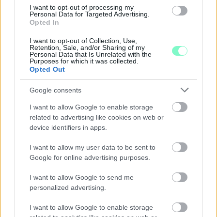
I want to opt-out of processing my
Personal Data for Targeted Advertising.
Opted In
I want to opt-out of Collection, Use,
A BAROKK ÖSSZES ÁRNYALATA ÉS MÉG EGY SOR
Retention, Sale, and/or Sharing of my
KIVÁLÓ PROGRAM VÁR MINDENKIT EZEN A HÉTVÉGÉN
Personal Data that Is Unrelated with the
GYŐRBEN
Purposes for which it was collected.
Opted Out
Középpontban a hagyományőrzés, de lesz Pogány Induló és
Majka koncert, jóga szeánsz, “borhajózás” és egy csomó minden
Google consents
más.
I want to allow Google to enable storage
related to advertising like cookies on web or
Szólj hozzá!
device identifiers in apps.
I want to allow my user data to be sent to
Google for online advertising purposes.
I want to allow Google to send me
personalized advertising.
I want to allow Google to enable storage