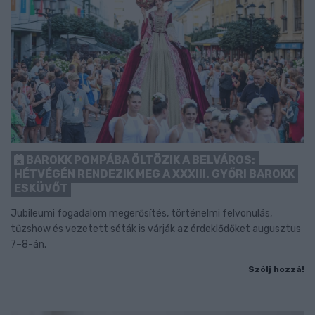
BAROKK POMPÁBA ÖLTÖZIK A BELVÁROS:
HÉTVÉGÉN RENDEZIK MEG A XXXIII. GYŐRI BAROKK
ESKÜVŐT
Jubileumi fogadalom megerősítés, történelmi felvonulás,
tűzshow és vezetett séták is várják az érdeklődőket augusztus
7–8-án.
Szólj hozzá!