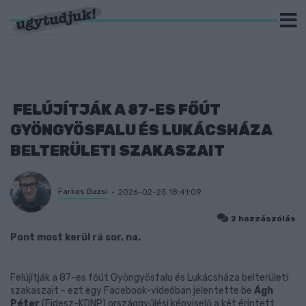
FELÚJÍTJÁK A 87-ES FŐÚT
GYÖNGYÖSFALU ÉS LUKÁCSHÁZA
BELTERÜLETI SZAKASZAIT
Farkas Bazsi
2026-02-25 18:41:09
2 hozzászólás
Pont most kerül rá sor, na.
Felújítják a 87-es főút Gyöngyösfalu és Lukácsháza belterületi
szakaszait - ezt egy Facebook-videóban jelentette be
Ágh
Péter
(Fidesz-KDNP) országgyűlési képviselő a két érintett