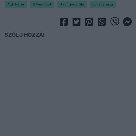
Ágh Péter
87-es főút
Gyöngyösfalu
Lukácsháza
SZÓLJ HOZZÁ!