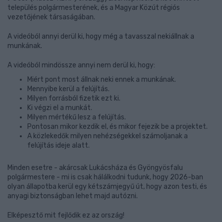
település polgármesterének, és a Magyar Közút régiós
vezetőjének társaságában.
A videóból annyi derül ki, hogy még a tavasszal nekiállnak a
munkának.
A videóból mindössze annyi nem derül ki, hogy:
Miért pont most állnak neki ennek a munkának.
Mennyibe kerül a felújítás.
Milyen forrásból fizetik ezt ki.
Ki végzi el a munkát.
Milyen mértékű lesz a felújítás.
Pontosan mikor kezdik el, és mikor fejezik be a projektet.
A közlekedők milyen nehézségekkel számoljanak a
felújítás ideje alatt.
Minden esetre - akárcsak Lukácsháza és Gyöngyösfalu
polgármestere - mi is csak hálálkodni tudunk, hogy 2026-ban
olyan állapotba kerül egy kétszámjegyű út, hogy azon testi, és
anyagi biztonságban lehet majd autózni.
Elképesztő mit fejlődik ez az ország!