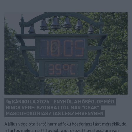
KÁNIKULA 2026 - ENYHÜL A HŐSÉG, DE MÉG
NINCS VÉGE: SZOMBATTÓL MÁR “CSAK”
MÁSODFOKÚ RIASZTÁS LESZ ÉRVÉNYBEN
A július vége óta tartó harmadfokú hőségriasztást mérséklik, de
a tartós meleg miatt továbbra is fokozott óvatosságra van