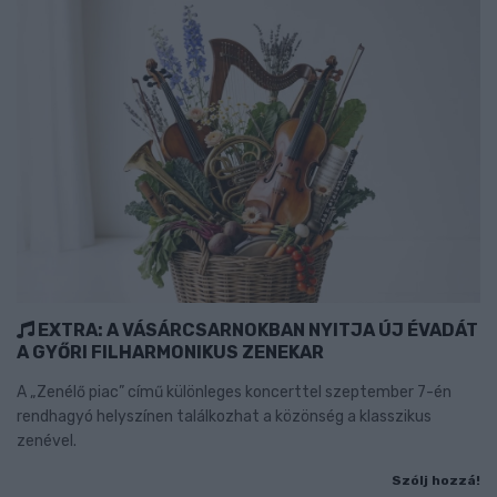
EXTRA: A VÁSÁRCSARNOKBAN NYITJA ÚJ ÉVADÁT
A GYŐRI FILHARMONIKUS ZENEKAR
A „Zenélő piac” című különleges koncerttel szeptember 7-én
rendhagyó helyszínen találkozhat a közönség a klasszikus
zenével.
Szólj hozzá!