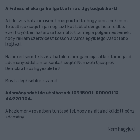
A Fidesz el akarja hallgattatni az Ugytudjuk.hu-t!
A fideszes hatalom ismét megmutatta, hogy ami a neki nem
tetsző igazságot írja meg, azt két lábbal döngölné a földbe,
ezért Győrben határozatban tiltotta meg a polgármesternek,
hogy reklám szerződést kössön a város egyik legolvasottabb
lapjával.
Ha neked sem tetszik a hatalom arroganciája, akkor támogasd
adományoddal a munkánkat segítő Nemzeti Újságírók
Demokratikus Egyesületét!
Most a legkisebb is számít.
Adományodat ide utalhatod: 10918001-00000113-
44920004.
A közlemény rovatban tüntesd fel, hogy az általad küldött pénz
adomány.
Nem hagyjuk!