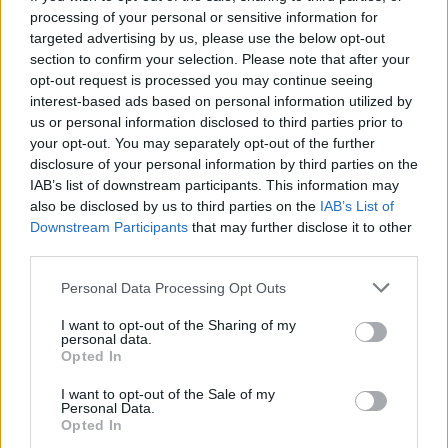
processing of your personal or sensitive information for
ÖRÖMHÍR: TÍZ ÉVE NEM VOLT ILYEN ALACSONY AZ
targeted advertising by us, please use the below opt-out
INFLÁCIÓ MAGYARORSZÁGON
section to confirm your selection. Please note that after your
opt-out request is processed you may continue seeing
Júliusban mindössze 1,2 százalékkal emelkedtek éves
interest-based ads based on personal information utilized by
összevetésben a fogyasztói árak, miközben az élelmiszerek ára
us or personal information disclosed to third parties prior to
már csökkent.
your opt-out. You may separately opt-out of the further
disclosure of your personal information by third parties on the
Szólj hozzá!
IAB’s list of downstream participants. This information may
also be disclosed by us to third parties on the
IAB’s List of
Downstream Participants
that may further disclose it to other
third parties.
Please note that this website/app uses one or more Google
Personal Data Processing Opt Outs
services and may gather and store information including but
not limited to your visit or usage behaviour. You may click to
I want to opt-out of the Sharing of my
personal data.
grant or deny consent to Google and its third-party tags to
Opted In
use your data for below specified purposes in below Google
consent section.
I want to opt-out of the Sale of my
Personal Data.
Opted In