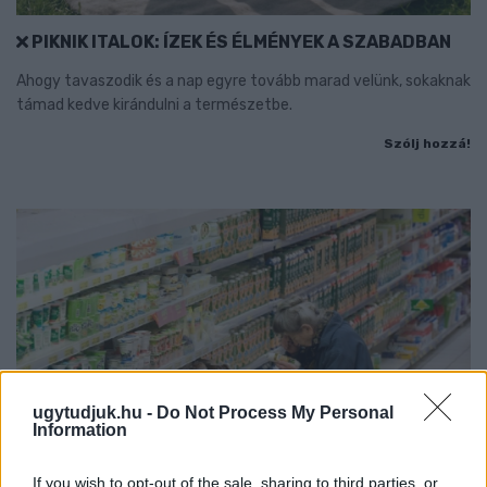
PIKNIK ITALOK: ÍZEK ÉS ÉLMÉNYEK A SZABADBAN
Ahogy tavaszodik és a nap egyre tovább marad velünk, sokaknak
támad kedve kirándulni a természetbe.
Szólj hozzá!
ugytudjuk.hu -
Do Not Process My Personal
Information
If you wish to opt-out of the sale, sharing to third parties, or