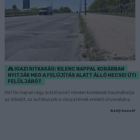
IGAZI RITKASÁG: KILENC NAPPAL KORÁBBAN
NYITJÁK MEG A FELÚJÍTÁS ALATT ÁLLÓ HECSEI ÚTI
FELÜLJÁRÓT
Hétfőn hajnali négy órától ismét minden közlekedő használhatja
az átkelőt, az autóbuszok is visszatérnek eredeti útvonalukra.
Szólj hozzá!