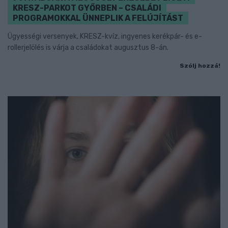
KRESZ-PARKOT GYŐRBEN – CSALÁDI
PROGRAMOKKAL ÜNNEPLIK A FELÚJÍTÁST
Ügyességi versenyek, KRESZ-kvíz, ingyenes kerékpár- és e-
rollerjelölés is várja a családokat augusztus 8-án.
Szólj hozzá!