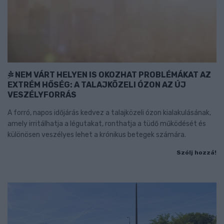
NEM VÁRT HELYEN IS OKOZHAT PROBLÉMÁKAT AZ
EXTRÉM HŐSÉG: A TALAJKÖZELI ÓZON AZ ÚJ
VESZÉLYFORRÁS
A forró, napos időjárás kedvez a talajközeli ózon kialakulásának,
amely irritálhatja a légutakat, ronthatja a tüdő működését és
különösen veszélyes lehet a krónikus betegek számára.
Szólj hozzá!