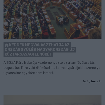
KEDDEN MEGVÁLASZTHATJA AZ
ORSZÁGGYŰLÉS MAGYARORSZÁG ÚJ
KÖZTÁRSASÁGI ELNÖKÉT
A TISZA Párt frakciója kezdeményezte az államfőválasztás
augusztus 11-re való kitűzését - a kormánypárti jelölt személye
ugyanakkor egyelőre nem ismert.
Szólj hozzá!