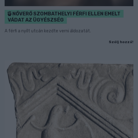
NŐVERŐ SZOMBATHELYI FÉRFI ELLEN EMELT
VÁDAT AZ ÜGYÉSZSÉG
A férfi a nyílt utcán kezdte verni áldozatát.
Szólj hozzá!