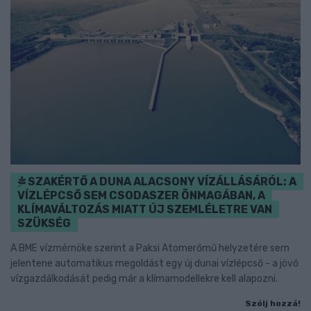
SZAKÉRTŐ A DUNA ALACSONY VÍZÁLLÁSÁRÓL: A
VÍZLÉPCSŐ SEM CSODASZER ÖNMAGÁBAN, A
KLÍMAVÁLTOZÁS MIATT ÚJ SZEMLÉLETRE VAN
SZÜKSÉG
A BME vízmérnöke szerint a Paksi Atomerőmű helyzetére sem
jelentene automatikus megoldást egy új dunai vízlépcső - a jövő
vízgazdálkodását pedig már a klímamodellekre kell alapozni.
Szólj hozzá!