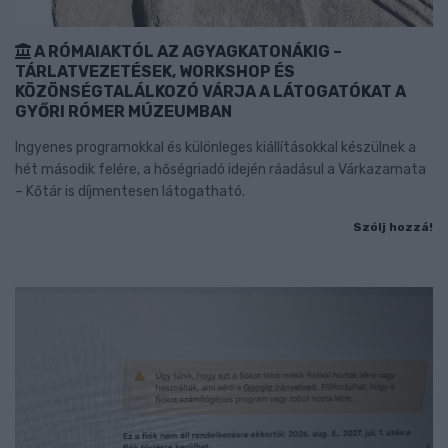
A RÓMAIAKTÓL AZ AGYAGKATONÁKIG –
TÁRLATVEZETÉSEK, WORKSHOP ÉS
KÖZÖNSÉGTALÁLKOZÓ VÁRJA A LÁTOGATÓKAT A
GYŐRI RÓMER MÚZEUMBAN
Ingyenes programokkal és különleges kiállításokkal készülnek a
hét második felére, a hőségriadó idején ráadásul a Várkazamata
– Kőtár is díjmentesen látogatható.
Szólj hozzá!