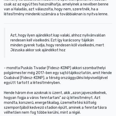
csak az az együttes használhatja, amelyinek a nevében benne
van a Haladás, azt válaszolta, hogy nem, szeretnék, ha a
létesítmény mindenki számára a továbbiaknan is nyitva lenne.
Azt, hogy ilyen ajándékot kap valaki, ahhoz nyilvánvalóan
rendesen kell viselkedni. Ezt így karácsony tájékán
minden gyerek tudja, hogy rendesen köll viselkedni, mert
Jézuska akkor sok ajándékot hoz
- mondta Puskás Tivadar (Fidesz-KDNP) akkori szombathelyi
polgármester még 2017-ben egy sajtótájékoztatón, amit Hende
Csabával (Fidesz-KDNP), a térség országgyűlési képviselőjével
együtt tartott a létesítményben.
Hende három éve azoknak is üzent, akik „azon jajveszékelnek,
hogyan fogja a város fenntartani” az új létesítményt. Azt
mondta, korszerű, energetikailag, üzemeltetési költség
szempontjából kedvező stadion épült, aminek a fenntartásra
vélhetően nem fog többe kerülni, mint a régié.