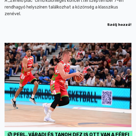
A „Zenélő piac” című különleges koncerttel szeptember 7-én
rendhagyó helyszínen találkozhat a közönség a klasszikus
zenével.
Szólj hozzá!
PERL, VÁRADI ÉS TANOH DEZ IS OTT VAN A FÉRFI