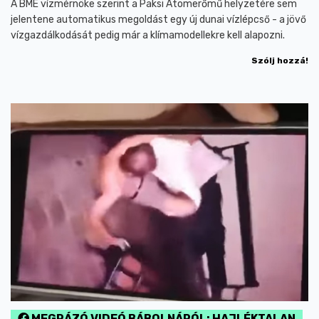
A BME vízmérnöke szerint a Paksi Atomerőmű helyzetére sem
jelentene automatikus megoldást egy új dunai vízlépcső - a jövő
vízgazdálkodását pedig már a klímamodellekre kell alapozni.
Szólj hozzá!
MEGRÁZÓ VIDEÓ BÁBOLNÁRÓL: HAJLÉKTALAN