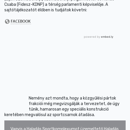
Csaba (Fidesz-KDNP) a térség parlamenti képviselője. A
sajtótájékozatót élőben is tudjátok követni:
Nemény azt mondta, hogy a közgyűlési pártok
frakciói még megvizsgálják a tervezetet, de úgy
tűnik, hamarosan egy speciális konstrukció
keretében megvalósul az sportcsarnok átadása.
Vagyis a Haladás Sportkomplexumot üzemeltető Haladás