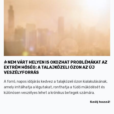
NEM VÁRT HELYEN IS OKOZHAT PROBLÉMÁKAT AZ
EXTRÉM HŐSÉG: A TALAJKÖZELI ÓZON AZ ÚJ
VESZÉLYFORRÁS
A forró, napos időjárás kedvez a talajközeli ózon kialakulásának,
amely irritálhatja a légutakat, ronthatja a tüdő működését és
különösen veszélyes lehet a krónikus betegek számára.
Szólj hozzá!