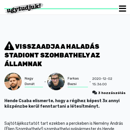
VISSZAADJA A HALADÁS
STADIONT SZOMBATHELY AZ
ÁLLAMNAK
Nagy
Farkas
2020-12-02
Donát
Bazsi
15:36:00
3 hozzászólás
Hende Csaba elismerte, hogy a régihez képest 3x annyi
közpénzbe kerül fenntartani a létesítményt.
Sajtótájékoztatót tart ezekben a perckeben is Nemény András
(Éljen Szombathely!) szombathelyi polgármester és Hende