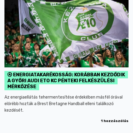
ENERGIATAKARÉKOSSÁG: KORÁBBAN KEZDŐDIK
A GYŐRI AUDI ETO KC PÉNTEKI FELKÉSZÜLÉSI
MÉRKŐZÉSE
Az energiaellátás tehermentesítése érdekében másfél órával
előrébb hozták a Brest Bretagne Handball elleni találkozó
kezdését.
1 hozzászólás