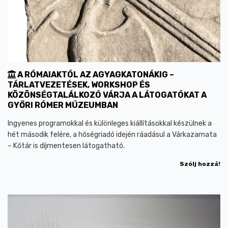
A RÓMAIAKTÓL AZ AGYAGKATONÁKIG –
TÁRLATVEZETÉSEK, WORKSHOP ÉS
KÖZÖNSÉGTALÁLKOZÓ VÁRJA A LÁTOGATÓKAT A
GYŐRI RÓMER MÚZEUMBAN
Ingyenes programokkal és különleges kiállításokkal készülnek a
hét második felére, a hőségriadó idején ráadásul a Várkazamata
– Kőtár is díjmentesen látogatható.
Szólj hozzá!