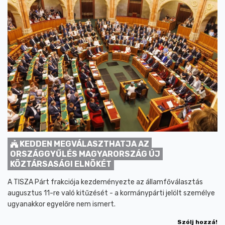
KEDDEN MEGVÁLASZTHATJA AZ
ORSZÁGGYŰLÉS MAGYARORSZÁG ÚJ
KÖZTÁRSASÁGI ELNÖKÉT
A TISZA Párt frakciója kezdeményezte az államfőválasztás
augusztus 11-re való kitűzését - a kormánypárti jelölt személye
ugyanakkor egyelőre nem ismert.
Szólj hozzá!