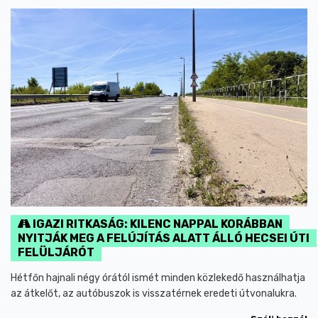
IGAZI RITKASÁG: KILENC NAPPAL KORÁBBAN
NYITJÁK MEG A FELÚJÍTÁS ALATT ÁLLÓ HECSEI ÚTI
FELÜLJÁRÓT
Hétfőn hajnali négy órától ismét minden közlekedő használhatja
az átkelőt, az autóbuszok is visszatérnek eredeti útvonalukra.