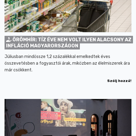
ÖRÖMHÍR: TÍZ ÉVE NEM VOLT ILYEN ALACSONY AZ
INFLÁCIÓ MAGYARORSZÁGON
Júliusban mindössze 1,2 százalékkal emelkedtek éves
összevetésben a fogyasztói árak, miközben az élelmiszerek ára
már csökkent.
Szólj hozzá!