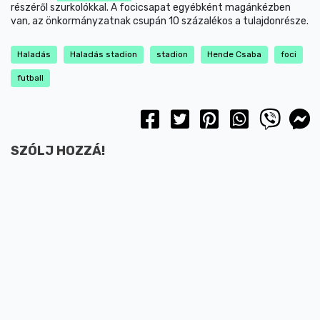
részéről szurkolókkal. A focicsapat egyébként magánkézben
van, az önkormányzatnak csupán 10 százalékos a tulajdonrésze.
Haladás
Haladás stadion
stadion
Hende Csaba
foci
futball
SZÓLJ HOZZÁ!