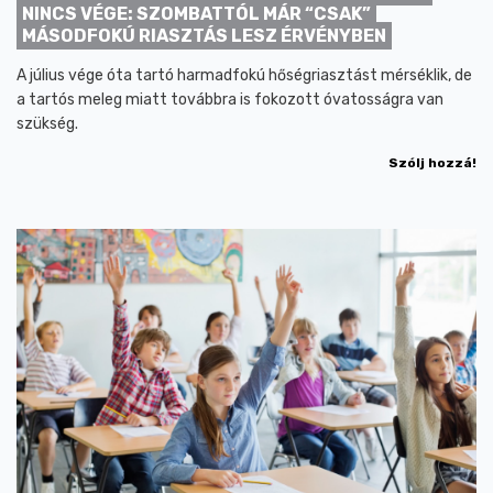
NINCS VÉGE: SZOMBATTÓL MÁR “CSAK”
MÁSODFOKÚ RIASZTÁS LESZ ÉRVÉNYBEN
A július vége óta tartó harmadfokú hőségriasztást mérséklik, de
a tartós meleg miatt továbbra is fokozott óvatosságra van
szükség.
Szólj hozzá!