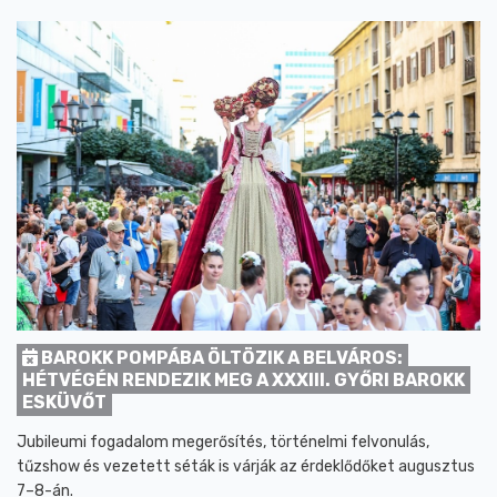
BAROKK POMPÁBA ÖLTÖZIK A BELVÁROS:
HÉTVÉGÉN RENDEZIK MEG A XXXIII. GYŐRI BAROKK
ESKÜVŐT
Jubileumi fogadalom megerősítés, történelmi felvonulás,
tűzshow és vezetett séták is várják az érdeklődőket augusztus
7–8-án.