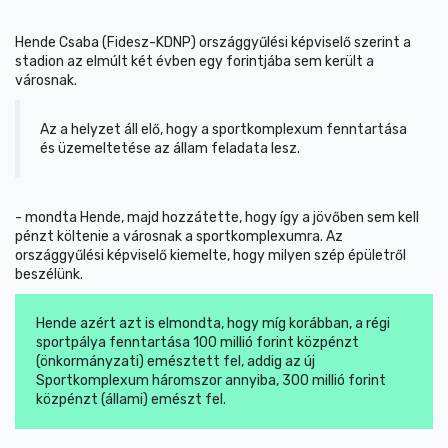
Hende Csaba (Fidesz-KDNP) országgyűlési képviselő szerint a
stadion az elmúlt két évben egy forintjába sem került a
városnak.
Az a helyzet áll elő, hogy a sportkomplexum fenntartása
és üzemeltetése az állam feladata lesz.
- mondta Hende, majd hozzátette, hogy így a jövőben sem kell
pénzt költenie a városnak a sportkomplexumra. Az
országgyűlési képviselő kiemelte, hogy milyen szép épületről
beszélünk.
Hende azért azt is elmondta, hogy míg korábban, a régi
sportpálya fenntartása 100 millió forint közpénzt
(önkormányzati) emésztett fel, addig az új
Sportkomplexum háromszor annyiba, 300 millió forint
közpénzt (állami) emészt fel.