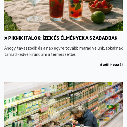
PIKNIK ITALOK: ÍZEK ÉS ÉLMÉNYEK A SZABADBAN
Ahogy tavaszodik és a nap egyre tovább marad velünk, sokaknak
támad kedve kirándulni a természetbe.
Szólj hozzá!