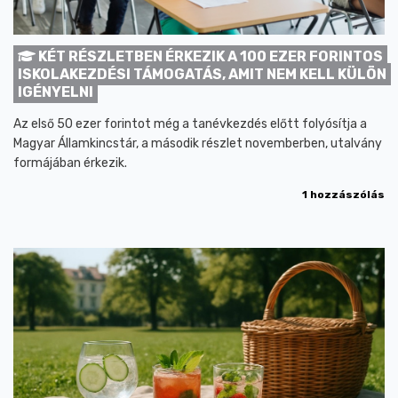
KÉT RÉSZLETBEN ÉRKEZIK A 100 EZER FORINTOS
ISKOLAKEZDÉSI TÁMOGATÁS, AMIT NEM KELL KÜLÖN
IGÉNYELNI
Az első 50 ezer forintot még a tanévkezdés előtt folyósítja a
Magyar Államkincstár, a második részlet novemberben, utalvány
formájában érkezik.
1 hozzászólás