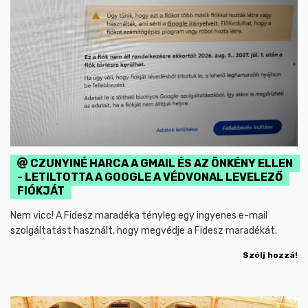
CZUNYINÉ HARCA A GMAIL ÉS AZ ÖNKÉNY ELLEN
- LETILTOTTA A GOOGLE A VÉDVONAL LEVELEZŐ
FIÓKJÁT
Nem vicc! A Fidesz maradéka tényleg egy ingyenes e-mail
szolgáltatást használt, hogy megvédje a Fidesz maradékát.
Szólj hozzá!