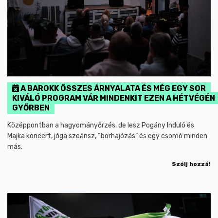
A BAROKK ÖSSZES ÁRNYALATA ÉS MÉG EGY SOR
KIVÁLÓ PROGRAM VÁR MINDENKIT EZEN A HÉTVÉGÉN
GYŐRBEN
Középpontban a hagyományőrzés, de lesz Pogány Induló és
Majka koncert, jóga szeánsz, “borhajózás” és egy csomó minden
más.
Szólj hozzá!