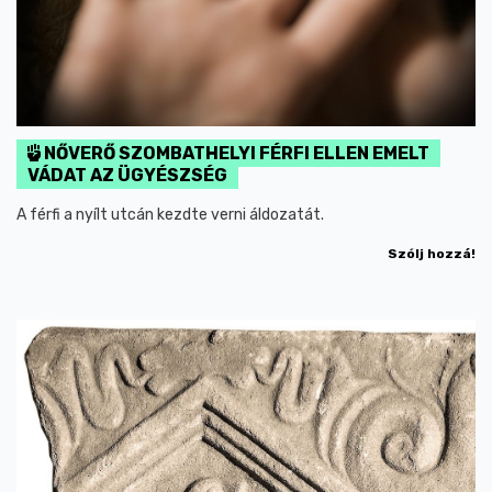
NŐVERŐ SZOMBATHELYI FÉRFI ELLEN EMELT
VÁDAT AZ ÜGYÉSZSÉG
A férfi a nyílt utcán kezdte verni áldozatát.
Szólj hozzá!