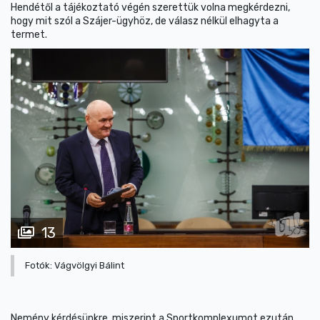
Hendétől a tájékoztató végén szerettük volna megkérdezni,
hogy mit szól a Szájer-ügyhöz, de válasz nélkül elhagyta a
termet.
13
Fotók: Vágvölgyi Bálint
Nemény kérdésünkre, miszerint a Sportkomplexumot ezután